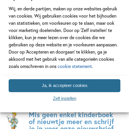
Hardcover
Hardcover
22
99
,
,
22
,
50
99
15
Wij, en derde partijen, maken op onze websites gebruik
van cookies. Wij gebruiken cookies voor het bijhouden
van statistieken, om voorkeuren op te slaan, maar ook
Kipjes – Kom
Zo vind je een
Pieter Ko
voor marketing doeleinden. Door op ‘Zelf instellen’ te
maar, kipjes!
yeti
Verhaaltj
klikken, kun je meer lezen over de cookies die we
PAKKET (boek +
het bos
Matt
gebruiken op deze website en je voorkeuren aanpassen.
knuffeltje)
Hunt
Beatrix
Door op ‘Accepteren en doorgaan’ te klikken, ga je
Hilde
Potter
akkoord met het gebruik van alle categorieën cookies
Peters
zoals omschreven in ons
cookie statement
.
Ja, ik accepteer cookies
Zelf instellen
Mis geen enkel kinderboek
of nieuwtje meer en schrijf
je in voor onze nieuwsbrief