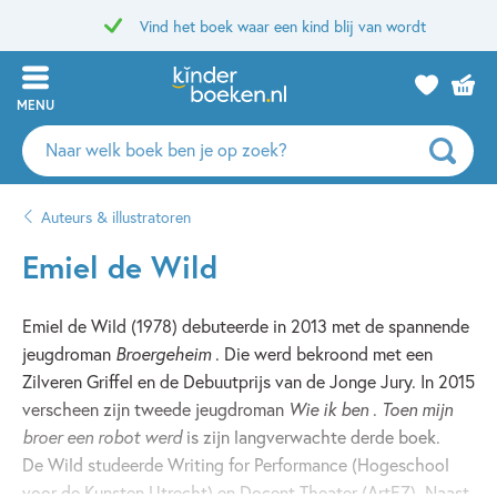
Vind het boek waar een kind blij van wordt
MENU
Zoeken
naar
boeken,
Auteurs & illustratoren
auteurs
en
Emiel de Wild
uitgevers
Emiel de Wild (1978) debuteerde in 2013 met de spannende
jeugdroman
Broergeheim
. Die werd bekroond met een
Zilveren Griffel en de Debuutprijs van de Jonge Jury. In 2015
verscheen zijn tweede jeugdroman
Wie ik ben
.
Toen mijn
broer een robot werd
is zijn langverwachte derde boek.
De Wild studeerde Writing for Performance (Hogeschool
voor de Kunsten Utrecht) en Docent Theater (ArtEZ). Naast