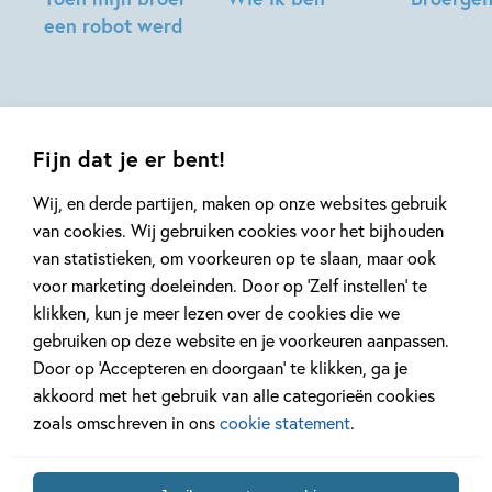
een robot werd
Emiel
Emiel
Emiel
de
de
de
Wild
Wild
Wild
Fijn dat je er bent!
Wij, en derde partijen, maken op onze websites gebruik
van cookies. Wij gebruiken cookies voor het bijhouden
van statistieken, om voorkeuren op te slaan, maar ook
Mis geen enkel kinderboek
voor marketing doeleinden. Door op ‘Zelf instellen’ te
of nieuwtje meer en schrijf
klikken, kun je meer lezen over de cookies die we
je in voor onze nieuwsbrief
gebruiken op deze website en je voorkeuren aanpassen.
Door op ‘Accepteren en doorgaan’ te klikken, ga je
Ontvang elke twee weken nieuws,
akkoord met het gebruik van alle categorieën cookies
kinderboekentips en inspiratie!
zoals omschreven in ons
cookie statement
.
E-
mailadres