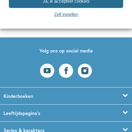
Ja, ik accepteer cookies
Naar inschrijven
Zelf instellen
Op onze nieuwsbrieven is het
WPG Privacy Statement
van toepassing.
Volg ons op social media
Kinderboeken
Voorleesboeken
Leeftijdspagina’s
Prentenboeken
Boekentips 0 - 1,5 jaar
Series & karakters