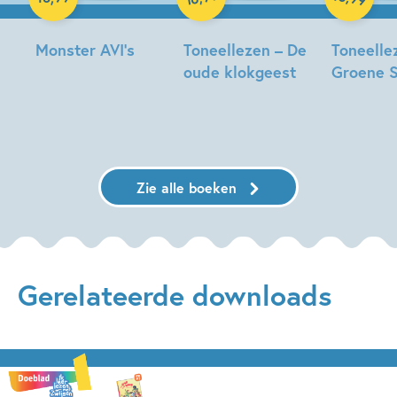
Monster AVI’s
Toneellezen – De
Toneelle
oude klokgeest
Groene S
Jette
Schroder,
Mariken
Monique
Heleen
Jongman,
van
Brulot
Heleen
der
Brulot
Zanden,
Zie alle boeken
Heleen
Brulot
Gerelateerde downloads