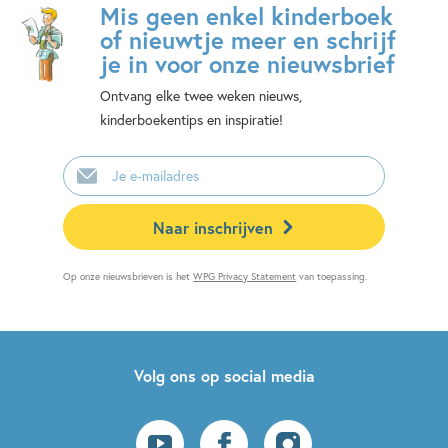
Mis geen enkel kinderboek
of nieuwtje meer en schrijf
je in voor onze nieuwsbrief
Ontvang elke twee weken nieuws,
kinderboekentips en inspiratie!
E-
mailadres
Naar inschrijven
Op onze nieuwsbrieven is het
WPG Privacy Statement
van toepassing.
Volg ons op social media