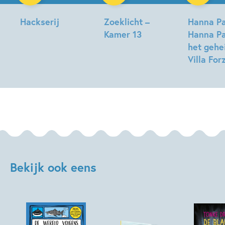
Hackserij
Zoeklicht –
Hanna Pa
Kamer 13
Hanna P
Judith
het gehe
Williams,
Judith
Villa For
Sascha
Williams
van
Judith
Tok
Williams,
Iris
Boter
Bekijk ook eens