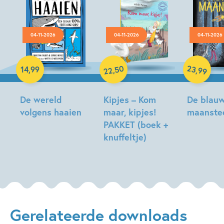
04-11-2026
04-11-2026
04-11-2026
Hardcover
Hardcover
Hardcover
50
23
,
,
14
,
99
99
22
De wereld
Kipjes – Kom
De blau
volgens haaien
maar, kipjes!
maanste
PAKKET (boek +
Christian
Tonke
knuffeltje)
Talbot,
Dragt
Sophie
Hilde
Hodge
Peters
Gerelateerde downloads