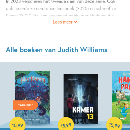
In 2023 verscheen het tweede deel van deze serie. Ook
publiceerde ze een toneelleesboek (2025) en schreef ze
Kamer 13 (2026), een spannend boek voor kinderen die
Lees meer
lezen niet zo leuk vinden. Voor Hackserij (2026) deed ze
inspiratie op tijdens haar werk op een cybersecurityafdeling
van een technologiebedrijf. Naast haar boeken schreef ze
ook voor Vrouwenvoetbalnieuws en Soccertalk.
Alle boeken van Judith Williams
09-09-2026
Hardcover
Hardcover
Hardcover
99
15
,
,
15
,
99
99
15