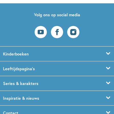
Volg ons op social media
Kinderboeken
Voorleesboeken
Leeftijdspagina’s
Prentenboeken
Boekentips 0 - 1,5 jaar
Series & karakters
Peuterboeken
Boekentips 1,5 - 3 jaar
De Gorgels
Inspiratie & nieuws
Babyboeken
Boekentips 3 - 5 jaar
Dog Man
Kinderboekenweek
Contact
Sprookjesboeken