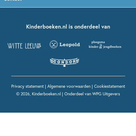
Boekentips 5 - 7 jaar
Dolfje Weerwolfje
Kinderjury
Over ons
Kinderboeken klassiekers
Boekentips 7 - 9 jaar
Fien en Teun
Nationale Voorleesdagen
Contact
Kinderboeken.nl is onderdeel van
Kinderboeken diversiteit
Boekentips 9 - 12 jaar
Kikker
Griffels en Penselen
Advies op maat
Grappige kinderboeken
Boekentips 12+ jaar
Spekkie en Sproet
Woutertje Pieterse Prijs
Nieuwsbrief
Spannende kinderboeken
Boekentips 15+ jaar
Mees Kees
Kinderboeken top 10
Alle boeken per onderwerp
Voor volwassenen
De regels van Floor
Prentenboeken top 10
Privacy statement
|
Algemene voorwaarden
|
Cookiestatement
Maxi & Helium
© 2026, Kinderboeken.nl | Onderdeel van
WPG Uitgevers
Voor het onderwijs
Alle kinderboekenpersonages