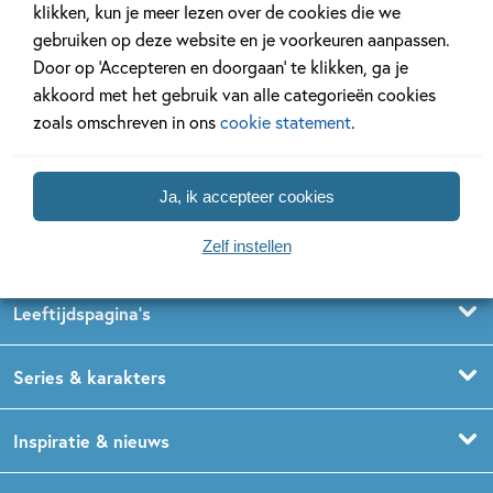
klikken, kun je meer lezen over de cookies die we
gebruiken op deze website en je voorkeuren aanpassen.
Door op ‘Accepteren en doorgaan’ te klikken, ga je
Volg ons op social media
akkoord met het gebruik van alle categorieën cookies
zoals omschreven in ons
cookie statement
.
Ja, ik accepteer cookies
Zelf instellen
Kinderboeken
Voorleesboeken
Leeftijdspagina’s
Prentenboeken
Boekentips 0 - 1,5 jaar
Series & karakters
Peuterboeken
Boekentips 1,5 - 3 jaar
De Gorgels
Inspiratie & nieuws
Babyboeken
Boekentips 3 - 5 jaar
Dog Man
Kinderboekenweek