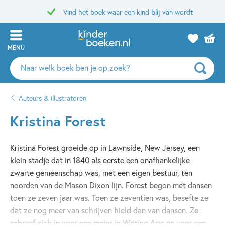
Vind het boek waar een kind blij van wordt
MENU
Zoeken
naar
boeken,
Auteurs & illustratoren
auteurs
en
Kristina Forest
uitgevers
Kristina Forest groeide op in Lawnside, New Jersey, een
klein stadje dat in 1840 als eerste een onafhankelijke
zwarte gemeenschap was, met een eigen bestuur, ten
noorden van de Mason Dixon lijn. Forest begon met dansen
toen ze zeven jaar was. Toen ze zeventien was, besefte ze
dat ze nog meer van schrijven hield dan van dansen. Ze
schreef zich in voor een major in Writing Arts en voor een