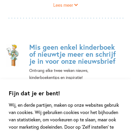
Lees meer
master Creative Writing. Kristina werkt bij een
kinderboekenuitgeverij en woont in Brooklyn, New York.
Dreaming of the boy next door
is haar debuut. Naast een
mooie liefdeslijn verwerkte ze haar eigen ervaringen in het
verhaal: die van een zwarte ballerina in de overwegend
witte wereld van het klassiek ballet.
Mis geen enkel kinderboek
of nieuwtje meer en schrijf
The New York Times over
Dreaming of the boy next door
:
je in voor onze nieuwsbrief
Ontvang elke twee weken nieuws,
'A bighearted story about being brave enough to go for
kinderboekentips en inspiratie!
what you want, even when the rules tell you something
different.'
E-
Fijn dat je er bent!
mailadres
Wij, en derde partijen, maken op onze websites gebruik
Naar inschrijven
van cookies. Wij gebruiken cookies voor het bijhouden
van statistieken, om voorkeuren op te slaan, maar ook
Op onze nieuwsbrieven is het
WPG Privacy Statement
van toepassing.
voor marketing doeleinden. Door op ‘Zelf instellen’ te