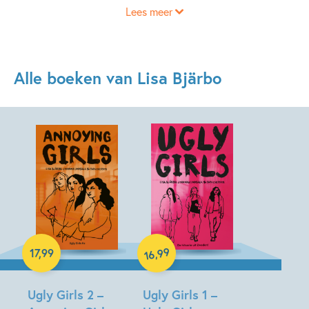
Lees meer
benaderd die haar blogs zo leuk vonden. Ze werd gevraagd
om een jeugdroman te schrijven. Sindsdien legt ze zich
vooral toe op fictie, zowel voor jongeren als voor kleinere
kinderen.
Alle boeken van Lisa Bjärbo
Paperback
Paperback
99
,
17
,
99
16
Ugly Girls 2 –
Ugly Girls 1 –