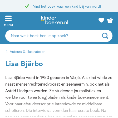
Vind het boek waar een kind blij van wordt
MENU
Zoeken
naar
boeken,
Auteurs & illustratoren
auteurs
en
Lisa Bjärbo
uitgevers
Lisa Bjärbo werd in 1980 geboren in Växjö. Als kind wilde ze
naast mensenrechtenadvocaat en zeemeermin, ook net als
Astrid Lindgren worden. Ze studeerde journalistiek en
werkte voor twee (dag)bladen als kinderboekenrecensent.
Voor haar afstudeerscriptie interviewde ze middelbare
scholieren. Die interviews vormden haar eerste boek. Na
nog een paar non-fictie boeken, werd ze door een uitgeverij