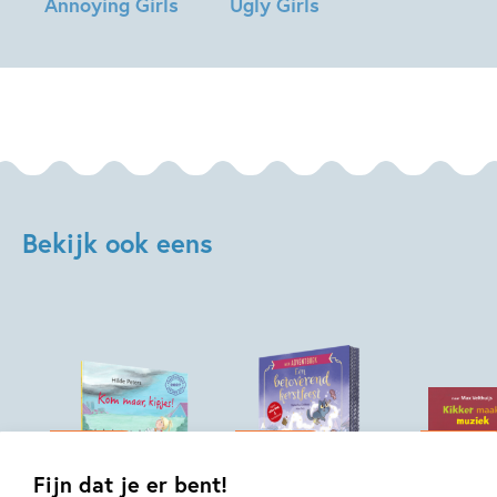
Annoying Girls
Ugly Girls
Lisa
Lisa
Bjärbo,
Bjärbo,
Johanna
Johanna
Lindbäck
Lindbäck
Bekijk ook eens
04-11-2026
08-10-2026
07-10-2026
Hardcover
Fijn dat je er bent!