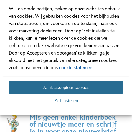
Hardcover
Paperback
99
13
,
,
22
,
50
99
15
Wij, en derde partijen, maken op onze websites gebruik
van cookies. Wij gebruiken cookies voor het bijhouden
van statistieken, om voorkeuren op te slaan, maar ook
Kipjes – Kom
Mijn adventboek
Kikker –
voor marketing doeleinden. Door op ‘Zelf instellen’ te
maar, kipjes!
– Een
maakt m
klikken, kun je meer lezen over de cookies die we
PAKKET (boek +
betoverend
Max
gebruiken op deze website en je voorkeuren aanpassen.
knuffeltje)
kerstfeest
Velthuijs
Door op ‘Accepteren en doorgaan’ te klikken, ga je
Hilde
Natacha
akkoord met het gebruik van alle categorieën cookies
Peters
Godeau,
zoals omschreven in ons
cookie statement
.
Miss
Paty
Ja, ik accepteer cookies
Zelf instellen
Mis geen enkel kinderboek
of nieuwtje meer en schrijf
je in voor onze nieuwsbrief