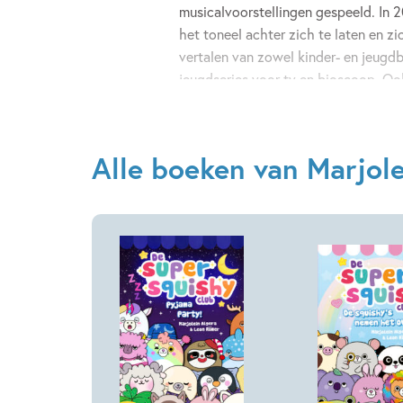
musicalvoorstellingen gespeeld. In 2
het toneel achter zich te laten en z
vertalen van zowel kinder- en jeugdb
jeugdseries voor tv en bioscoop. Ook
bioscoopfilms ingesproken als stemac
beluisteren als voorlezer van audiob
haar debuut als auteur!
Alle boeken van Marjole
Hardcover
Hardcover