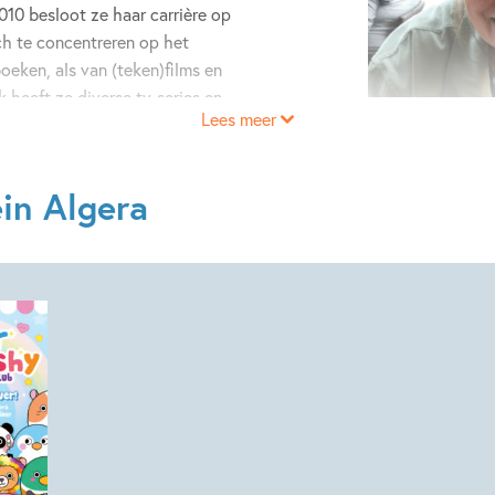
010 besloot ze haar carrière op
ich te concentreren op het
oeken, als van (teken)films en
 heeft ze diverse tv-series en
Lees meer
trice. Daarnaast is ze te
oeken. De super squishy club is
in Algera