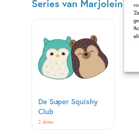
Series van Marjolein Al
vo
‘Z
ge
‘A
al
De Super Squishy
Club
2 delen