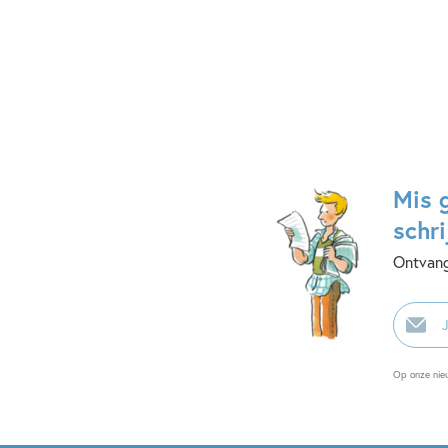
Mis 
schri
Ontvang
E-
mailadr
Op onze nie