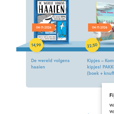
04-11-2026
04-11-2026
Hardcover
Hardcover
50
,
14
,
99
22
De wereld volgens
Kipjes – Kom
haaien
kipjes! PAK
(boek + knuff
Christian
Talbot,
Hilde
Sophie
Peters
Hodge
Fi
Wi
Wi