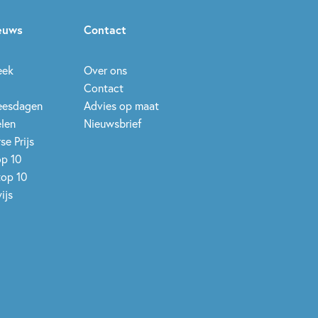
ieuws
Contact
eek
Over ons
Contact
leesdagen
Advies op maat
elen
Nieuwsbrief
se Prijs
op 10
top 10
ijs