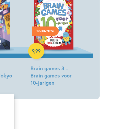
28-10-2026
Paperback
9
,
99
Brain games 3 –
Tokyo
Brain games voor
10-jarigen
Gareth
Moore