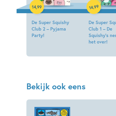
99
,
14
,
99
14
De Super Squishy
De Super Sq
Club 2 – Pyjama
Club 1 – De
Party!
Squishy’s n
het over!
Marjolein
Algera,
Marjolein
Leon
Algera,
Römer
Leon
Römer
Bekijk ook eens