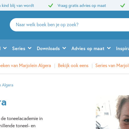
 kind blij van wordt
Vraag gratis advies op maat
Zoeken
naar
boeken,
auteurs
d
Series
Downloads
Advies op maat
Inspir
en
uitgevers
oeken van Marjolein Algera
Bekijk ook eens
Series van Marjol
n Algera
ra
n de toneelacademie in
hillende toneel- en