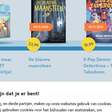
04-11-2026
04-11-2026
Hardcover
Hardcover
23
99
,
,
99
15
 maar,
De blauwe
K-Pop Demon
KET
maansteen
Detectives – 
eltje)
Takedown
Tonke
Dragt
Stacia
Deutsch,
Lidia
jn dat je er bent!
Fernandez,
j, en derde partijen, maken op onze websites gebruik van cookies.
Katie
j gebruiken cookies voor het bijhouden van statistieken, om
Jennings