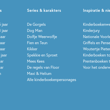
s
Series & karakters
Inspiratie & n
 jaar
De Gorgels
Kinderboekenw
 jaar
Dog Man
Kinderjury
jaar
Dolfje Weerwolfje
Nationale Voor
jaar
Fien en Teun
Griffels en Pens
jaar
Kikker
Woutertje Pieter
 jaar
Spekkie en Sproet
Kinderboeken t
aar
Mees Kees
Prentenboeken 
aar
De regels van Floor
Voor het onderw
n
Maxi & Helium
Alle kinderboekenpersonages