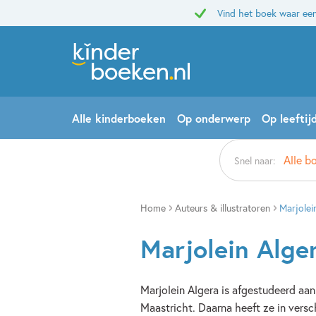
Vind het boek waar een
Alle kinderboeken
Op onderwerp
Op leeftij
Alle b
Snel naar:
Home
Auteurs & illustratoren
Marjolei
Marjolein Alge
Marjolein Algera is afgestudeerd aa
Maastricht. Daarna heeft ze in versc