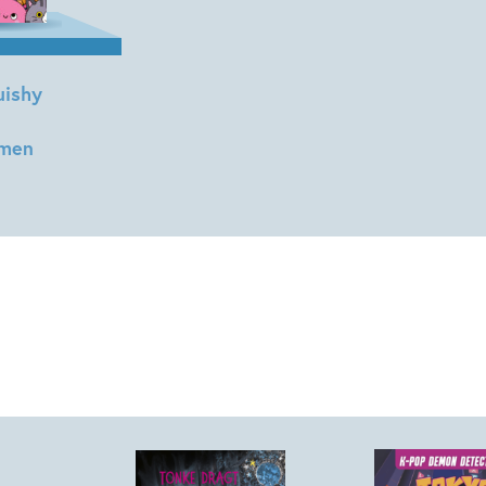
uishy
emen