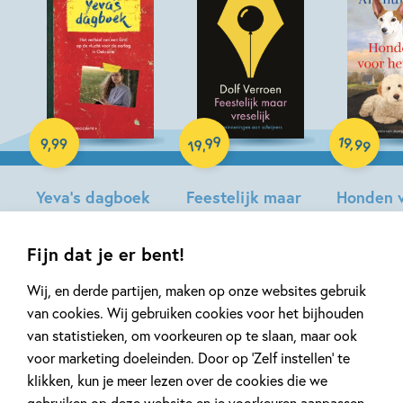
E-book
Paperback
Hardcover
99
19
,
9
,
99
,
99
19
Yeva’s dagboek
Feestelijk maar
Honden v
vreselijk
leven
Yeva
Skaljetska
Dolf
Arthur
Fijn dat je er bent!
Verroen
Japin,
Wij, en derde partijen, maken op onze websites gebruik
Martijn
van cookies. Wij gebruiken cookies voor het bijhouden
van
van statistieken, om voorkeuren op te slaan, maar ook
der
Artikelen over Mark van der
voor marketing doeleinden. Door op ‘Zelf instellen’ te
Linden
klikken, kun je meer lezen over de cookies die we
Werf
gebruiken op deze website en je voorkeuren aanpassen.