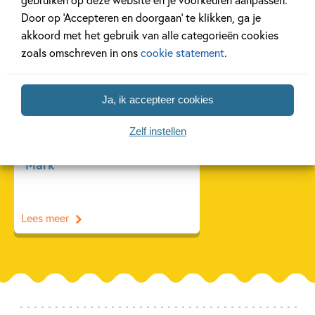
Door op ‘Accepteren en doorgaan’ te klikken, ga je
akkoord met het gebruik van alle categorieën cookies
Interview
zoals omschreven in ons
cookie statement
.
Ja, ik accepteer cookies
27 OKTOBER 2021
Zelf instellen
Interview met Meester
Mark
Lees meer