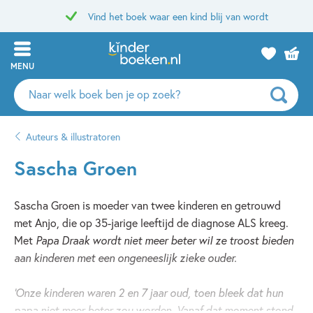
Vind het boek waar een kind blij van wordt
MENU
Zoeken
naar
boeken,
Auteurs & illustratoren
auteurs
en
Sascha Groen
uitgevers
Sascha Groen is moeder van twee kinderen en getrouwd
met Anjo, die op 35-jarige leeftijd de diagnose ALS kreeg.
Met
Papa Draak wordt niet meer beter
wil ze troost bieden
aan kinderen met een ongeneeslijk zieke ouder.
'Onze kinderen waren 2 en 7 jaar oud, toen bleek dat hun
papa niet meer beter zou worden. Vanaf dat moment stond