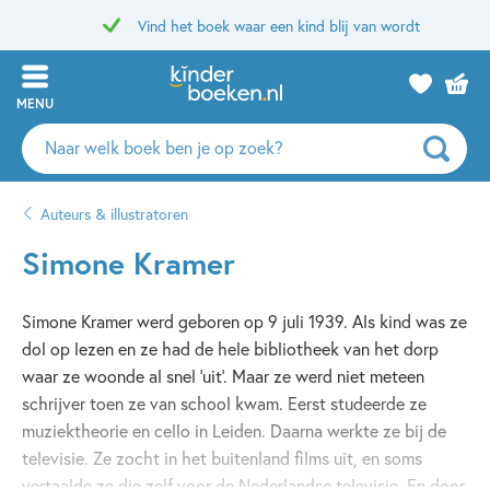
Vind het boek waar een kind blij van wordt
MENU
Zoeken
naar
boeken,
Auteurs & illustratoren
auteurs
en
Simone Kramer
uitgevers
Simone Kramer werd geboren op 9 juli 1939. Als kind was ze
dol op lezen en ze had de hele bibliotheek van het dorp
waar ze woonde al snel 'uit'. Maar ze werd niet meteen
schrijver toen ze van school kwam. Eerst studeerde ze
muziektheorie en cello in Leiden. Daarna werkte ze bij de
televisie. Ze zocht in het buitenland films uit, en soms
vertaalde ze die zelf voor de Nederlandse televisie. En door