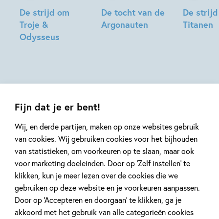
En schrijven? 'Als ik achter mijn computer ga zitten, heb ik
De strijd om
De tocht van de
De strij
vaak het idee dat ik iets ga schilderen of beeldhouwen.
Troje &
Argonauten
Titanen
Verven met woorden, stukjes weghakken die je niet
Odysseus
Simone
Simone
bevallen. Ik typ met mijn vingers natuurlijk alleen maar
Simone
Kramer,
Kramer
hoofdstukken en verhalen, en toch komt daar iets uit wat je
Kramer,
Els
kunt vasthouden en bekijken: een boek.'
Els
van
Simone Kramer overleed op 9 januari 2023.
van
Egeraat
Zie alle boeken
Egeraat
Fijn dat je er bent!
Wij, en derde partijen, maken op onze websites gebruik
van cookies. Wij gebruiken cookies voor het bijhouden
van statistieken, om voorkeuren op te slaan, maar ook
voor marketing doeleinden. Door op ‘Zelf instellen’ te
klikken, kun je meer lezen over de cookies die we
gebruiken op deze website en je voorkeuren aanpassen.
Mis geen enkel kinderboek
Door op ‘Accepteren en doorgaan’ te klikken, ga je
of nieuwtje meer en schrijf
akkoord met het gebruik van alle categorieën cookies