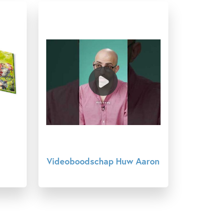
Humor
Prentenboeken
Huw Aaron
Videoboodschap Huw Aaron