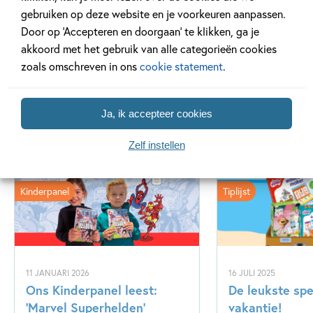
gebruiken op deze website en je voorkeuren aanpassen.
Lees meer
Door op ‘Accepteren en doorgaan’ te klikken, ga je
akkoord met het gebruik van alle categorieën cookies
zoals omschreven in ons
cookie statement
.
Ja, ik accepteer cookies
Gerelateerde artikelen
Zelf instellen
Kinderpanel
Tiplijst
11 JANUARI 2026
16 JULI 2025
Ons Kinderpanel leest:
De leukste spe
‘Marvel Superhelden’
vakantie!