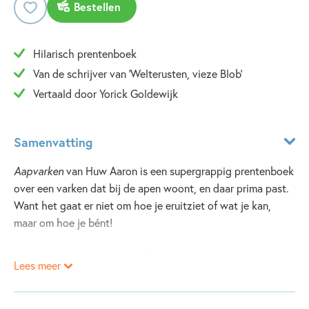
Bestellen
Hilarisch prentenboek
Van de schrijver van 'Welterusten, vieze Blob'
Vertaald door Yorick Goldewijk
Samenvatting
Aapvarken
van Huw Aaron is een supergrappig prentenboek
over een varken dat bij de apen woont, en daar prima past.
Want het gaat er niet om hoe je eruitziet of wat je kan,
maar om hoe je bént!
Mollie voelt zich helemaal thuis bij de apen, maar ze weet
Lees meer
natuurlijk best dat ze anders is. Dus wanneer hoofdaap
Gerard zegt dat er een nep-aap in hun midden is, krijgt ze