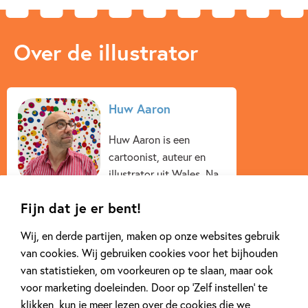
Over de illustrator
Huw Aaron
Huw Aaron is een
cartoonist, auteur en
illustrator uit Wales. Na
een korte carrière in de
Fijn dat je er bent!
financiële wereld, ging
Huw aan de slag als
Wij, en derde partijen, maken op onze websites gebruik
cartoonist voor
van cookies. Wij gebruiken cookies voor het bijhouden
tijdschriften. Daarna
van statistieken, om voorkeuren op te slaan, maar ook
begon Huw strips te
voor marketing doeleinden. Door op ‘Zelf instellen’ te
maken...
klikken, kun je meer lezen over de cookies die we