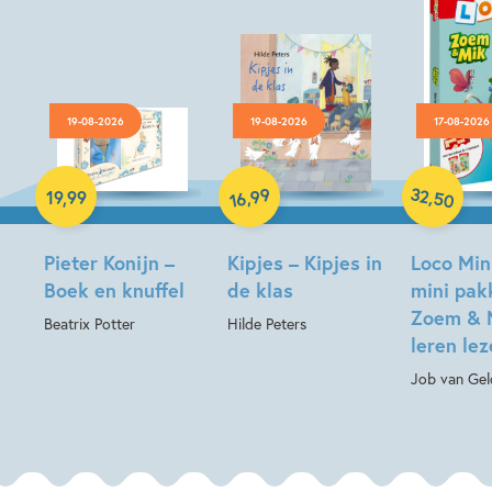
19-08-2026
19-08-2026
17-08-2026
Hardcover
Hardcover
Paperback
32
99
,
,
19
,
99
50
16
Pieter Konijn –
Kipjes – Kipjes in
Loco Min
Boek en knuffel
de klas
mini pak
Zoem & 
Beatrix Potter
Hilde Peters
leren le
Job van Gel