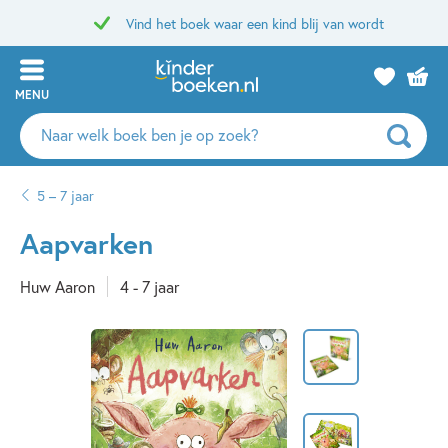
Vind het boek waar een kind blij van wordt
MENU
Zoeken
naar
boeken,
5 – 7 jaar
auteurs
en
Aapvarken
uitgevers
Huw Aaron
4 - 7 jaar