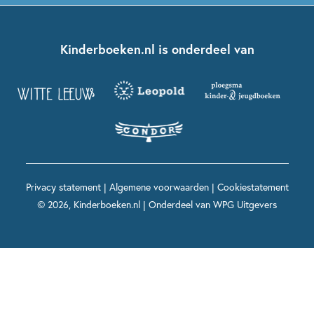
Kinderjury
Over ons
Kinderboeken klassiekers
Boekentips 7 - 9 jaar
Fien en Teun
Nationale Voorleesdagen
Contact
Kinderboeken.nl is onderdeel van
Kinderboeken diversiteit
Boekentips 9 - 12 jaar
Kikker
Griffels en Penselen
Advies op maat
Grappige kinderboeken
Boekentips 12+ jaar
Spekkie en Sproet
Woutertje Pieterse Prijs
Nieuwsbrief
Spannende kinderboeken
Boekentips 15+ jaar
Mees Kees
Kinderboeken top 10
Alle boeken per onderwerp
Voor volwassenen
De regels van Floor
Prentenboeken top 10
Privacy statement
|
Algemene voorwaarden
|
Cookiestatement
Maxi & Helium
© 2026, Kinderboeken.nl | Onderdeel van
WPG Uitgevers
Voor het onderwijs
Alle kinderboekenpersonages