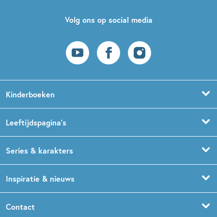
Volg ons op social media
Kinderboeken
Voorleesboeken
Leeftijdspagina’s
Prentenboeken
Boekentips 0 - 1,5 jaar
Series & karakters
Peuterboeken
Boekentips 1,5 - 3 jaar
De Gorgels
Inspiratie & nieuws
Babyboeken
Boekentips 3 - 5 jaar
Dog Man
Kinderboekenweek
Contact
Sprookjesboeken
Boekentips 5 - 7 jaar
Dolfje Weerwolfje