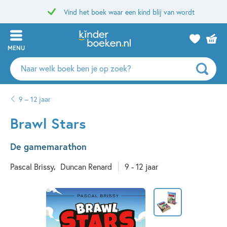
Vind het boek waar een kind blij van wordt
MENU
Zoeken
naar
boeken,
9 – 12 jaar
auteurs
en
Brawl Stars
uitgevers
De gamemarathon
Pascal Brissy
Duncan Renard
9 - 12 jaar