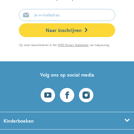
E-
mailadres
Naar inschrijven
Op onze nieuwsbrieven is het
WPG Privacy Statement
van toepassing.
Volg ons op social media
Kinderboeken
Voorleesboeken