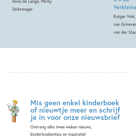
Ilona de Lange, Micky
Verkleins
Dirkzwager
Rutger Vink
van Grinsve
van der Sta
Mis geen enkel kinderboek
of nieuwtje meer en schrijf
je in voor onze nieuwsbrief
Ontvang elke twee weken nieuws,
kinderboekentips en inspiratie!