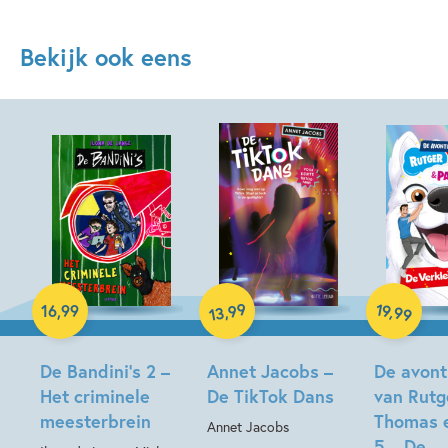
Bekijk ook eens
Hardcover
Hardcover
99
19
,
,
16
,
99
99
13
Hardcover
De Bandini’s 2 –
Annet Jacobs –
De avont
Het criminele
De TikTok Dans
van Rutg
meesterbrein
Thomas 
Annet Jacobs
5 – De