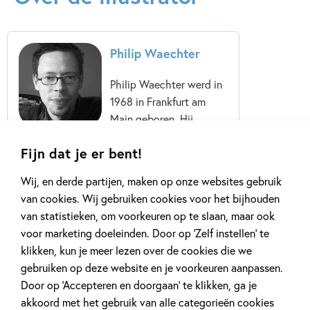
Philip Waechter
Philip Waechter werd in
1968 in Frankfurt am
Main geboren. Hij
studeerde
Fijn dat je er bent!
Communicatiedesign,
met als hoofdrichting
Wij, en derde partijen, maken op onze websites gebruik
Illustratie. Zijn eerste
van cookies. Wij gebruiken cookies voor het bijhouden
boek kwam uit in 1995,
van statistieken, om voorkeuren op te slaan, maar ook
een jaar voordat hij zijn
voor marketing doeleinden. Door op ‘Zelf instellen’ te
diploma...
klikken, kun je meer lezen over de cookies die we
gebruiken op deze website en je voorkeuren aanpassen.
Lees meer
Door op ‘Accepteren en doorgaan’ te klikken, ga je
akkoord met het gebruik van alle categorieën cookies