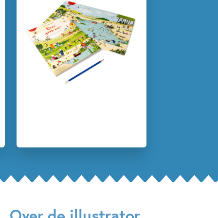
3 – 5 jaar
5 – 7 jaar
Dagelijks leven
Dieren & natuur
Prentenboeken
Soort boek
Spelen & leren
Sport
Philip Waechter
Over de illustrator