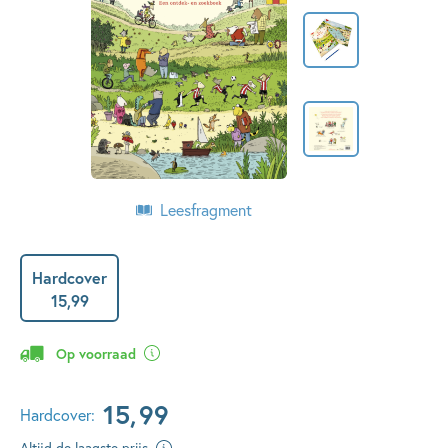
Leesfragment
Hardcover
15
,
99
Op voorraad
15
,
99
Hardcover:
Altijd de laagste prijs