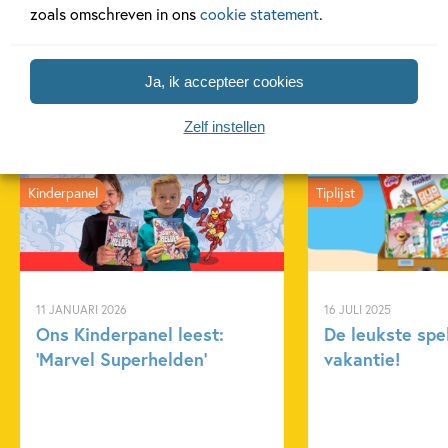
zoals omschreven in ons
cookie statement
.
Ja, ik accepteer cookies
Gerelateerde artikelen
Zelf instellen
Kinderpanel
Tiplijst
11 JANUARI 2026
16 JULI 2025
Ons Kinderpanel leest:
De leukste spe
‘Marvel Superhelden’
vakantie!