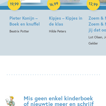
99
12
,
,
19
,
99
99
16
Hardcover
Pieter Konijn –
Kipjes – Kipjes in
Zoem & 
Boek en knuffel
de klas
Zoem & 
jij dat o
Beatrix Potter
Hilde Peters
Lot Olsen, 
Gelder
Mis geen enkel kinderboek
of nieuwtje meer en schrijf