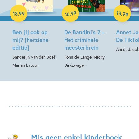
Hardcover
Hardcover
Hardcover
99
13
,
,
18
,
99
99
16
Ben jij ook op
De Bandini’s 2 –
Annet Ja
mij? [herziene
Het criminele
De TikTo
editie]
meesterbrein
Annet Jaco
Sanderijn van der Doef,
Ilona de Lange, Micky
Marian Latour
Dirkzwager
Mis geen enkel kinderboek