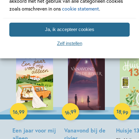
akkoord met het gebruik van alle categorieën cookies
zoals omschreven in ons
cookie statement
.
Meer van deze auteur
Ja, ik accepteer cookies
Zelf instellen
Paperback
Paperback
Paperback
99
18
,
,
16
,
99
99
16
Een jaar voor mij
Vanavond bij de
Huisje 1
alleen
rivier