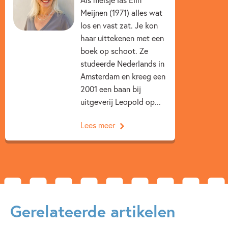
Meijnen (1971) alles wat
Emoties & gevoelens
Familie & gezin
los en vast zat. Je kon
Liefde & verliefdheid
Reizen & (verre) landen
haar uittekenen met een
boek op schoot. Ze
Zelfvertrouwen & weerbaarheid
Elin Meijnen
studeerde Nederlands in
Amsterdam en kreeg een
2001 een baan bij
uitgeverij Leopold op...
Lees meer
Gerelateerde artikelen