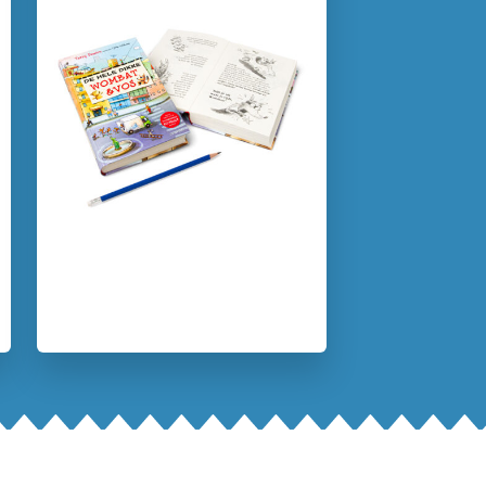
Kenmerken van dit boek
7 – 9 jaar
Humor
Vriendschap
Terry Denton