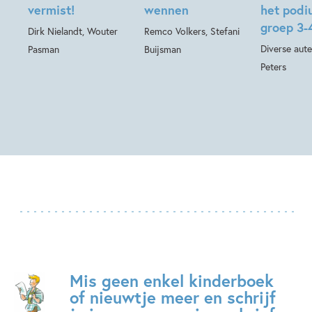
vermist!
wennen
het pod
groep 3-
Dirk Nielandt, Wouter
Remco Volkers, Stefani
Diverse aute
Pasman
Buijsman
Peters
Mis geen enkel kinderboek
of nieuwtje meer en schrijf