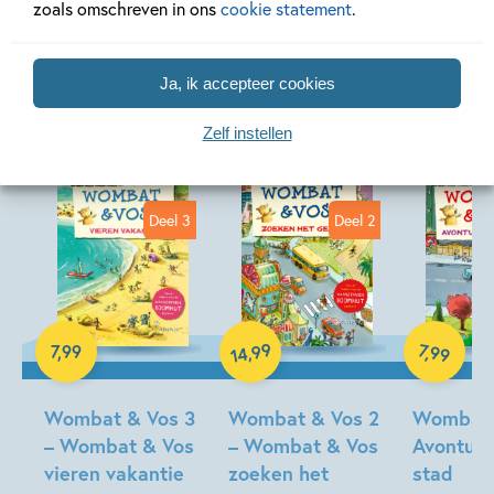
zoals omschreven in ons
cookie statement
.
Andere boeken uit de serie 'Wombat
& Vos'
Ja, ik accepteer cookies
Zelf instellen
Deel 3
Deel 2
E-book
E-book
Hardcover
99
7
,
99
,
7
,
99
14
Wombat & Vos 3
Wombat & Vos 2
Wombat 
– Wombat & Vos
– Wombat & Vos
Avonture
vieren vakantie
zoeken het
stad