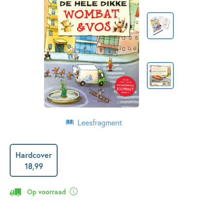
Leesfragment
Hardcover
18
,
99
Op voorraad