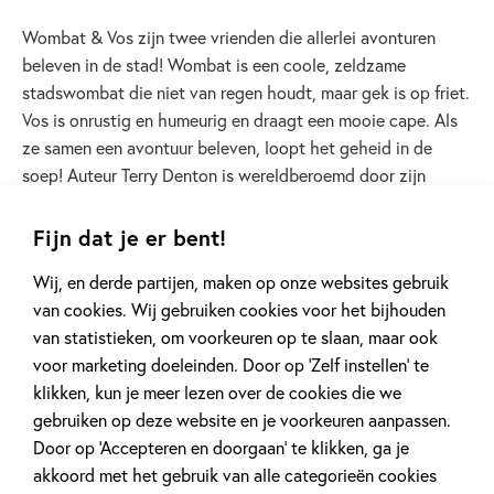
Wombat & Vos zijn twee vrienden die allerlei avonturen
beleven in de stad! Wombat is een coole, zeldzame
stadswombat die niet van regen houdt, maar gek is op friet.
Vos is onrustig en humeurig en draagt een mooie cape. Als
ze samen een avontuur beleven, loopt het geheid in de
soep! Auteur Terry Denton is wereldberoemd door zijn
tekeningen voor de Waanzinnige Boomhut-boeken. Maar
wist je dat hij ook een fantastische verhalenverteller voor
Fijn dat je er bent!
jongere kinderen (7+) is? Lees daarom Wombat & Vos!
Wij, en derde partijen, maken op onze websites gebruik
van cookies. Wij gebruiken cookies voor het bijhouden
Lees verder
van statistieken, om voorkeuren op te slaan, maar ook
voor marketing doeleinden. Door op ‘Zelf instellen’ te
klikken, kun je meer lezen over de cookies die we
gebruiken op deze website en je voorkeuren aanpassen.
Door op ‘Accepteren en doorgaan’ te klikken, ga je
akkoord met het gebruik van alle categorieën cookies