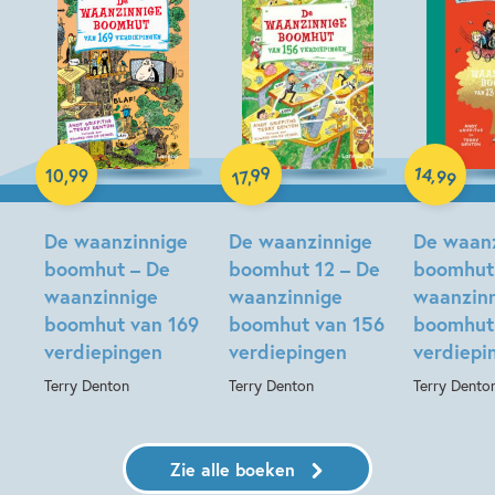
14
99
,
10
,
99
,
99
17
E-book
Hardcover
Hardcover
De waanzinnige
De waanzinnige
De waan
boomhut – De
boomhut 12 – De
boomhut
waanzinnige
waanzinnige
waanzin
boomhut van 169
boomhut van 156
boomhut
verdiepingen
verdiepingen
verdiepi
Terry Denton
Terry Denton
Terry Dento
Zie alle boeken