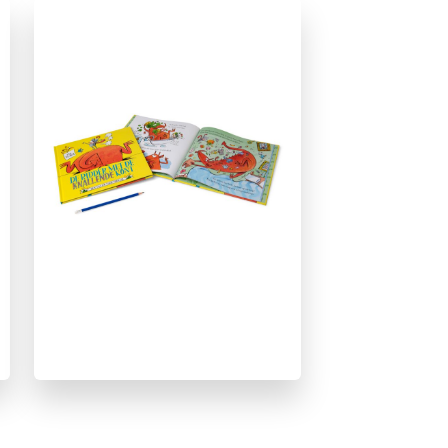
Fantasie
Graphic novel/extra veel beeld
Prentenboeken
Sprookjes, mythen & legendes
Beach