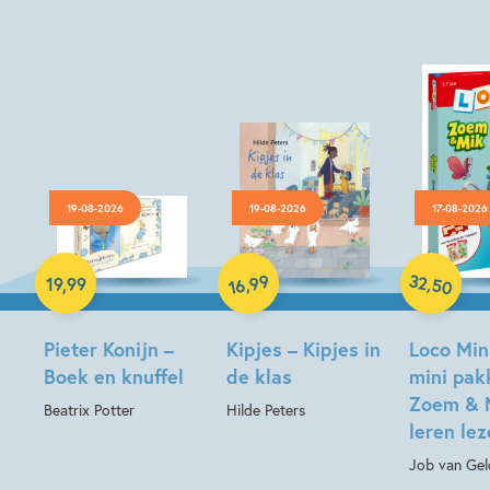
19-08-2026
19-08-2026
17-08-2026
Hardcover
Hardcover
Paperback
32
99
,
,
19
,
99
50
16
Pieter Konijn –
Kipjes – Kipjes in
Loco Min
Boek en knuffel
de klas
mini pak
Zoem & 
Beatrix Potter
Hilde Peters
leren le
Job van Gel