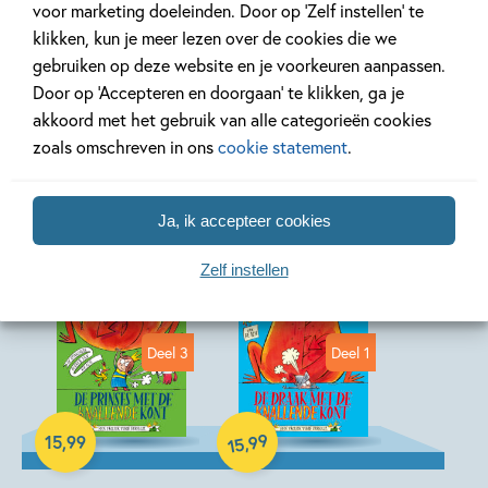
voor marketing doeleinden. Door op ‘Zelf instellen’ te
klikken, kun je meer lezen over de cookies die we
gebruiken op deze website en je voorkeuren aanpassen.
Door op ‘Accepteren en doorgaan’ te klikken, ga je
akkoord met het gebruik van alle categorieën cookies
zoals omschreven in ons
cookie statement
.
Andere boeken uit de serie
Ja, ik accepteer cookies
'Knallende kont'
Zelf instellen
Deel 3
Deel 1
99
,
15
,
99
15
Hardcover
Hardcover