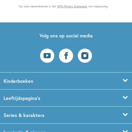
Op onze nieuwsbrieven is het
WPG Privacy Statement
van toepassing.
Volg ons op social media
Kinderboeken
Voorleesboeken
Leeftijdspagina’s
Prentenboeken
Boekentips 0 - 1,5 jaar
Series & karakters
Peuterboeken
Boekentips 1,5 - 3 jaar
De Gorgels