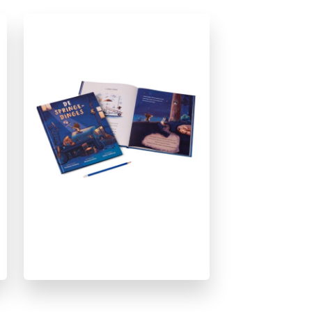
3 – 5 jaar
5 – 7 jaar
Dieren & natuur
Prentenboeken
Kathleen Doherty
Kristyna Litten