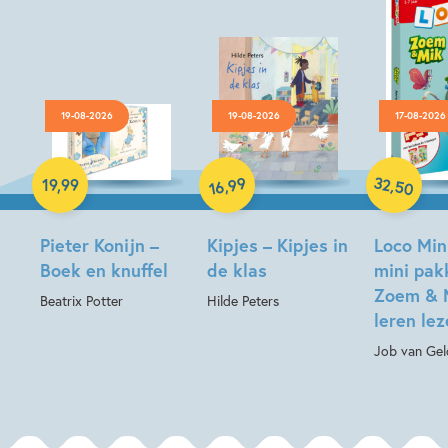
19-08-2026
19-08-2026
17-08-2026
Hardcover
Hardcover
Paperback
32
99
,
,
19
,
99
50
16
Pieter Konijn –
Kipjes – Kipjes in
Loco Min
Boek en knuffel
de klas
mini pak
Zoem & 
Beatrix Potter
Hilde Peters
leren le
Job van Gel