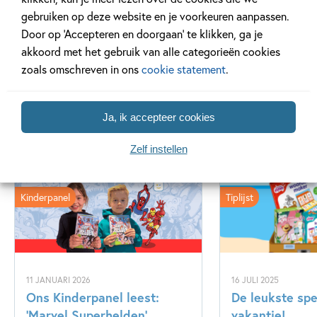
gebruiken op deze website en je voorkeuren aanpassen.
Lees meer
Door op ‘Accepteren en doorgaan’ te klikken, ga je
akkoord met het gebruik van alle categorieën cookies
zoals omschreven in ons
cookie statement
.
Ja, ik accepteer cookies
Gerelateerde artikelen
Zelf instellen
Kinderpanel
Tiplijst
11 JANUARI 2026
16 JULI 2025
Ons Kinderpanel leest:
De leukste spe
‘Marvel Superhelden’
vakantie!