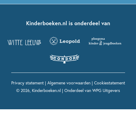
Dolfje Weerwolfje
Kinderjury
Over ons
Kinderboeken klassiekers
Boekentips 7 - 9 jaar
Fien en Teun
Nationale Voorleesdagen
Contact
Kinderboeken.nl is onderdeel van
Kinderboeken diversiteit
Boekentips 9 - 12 jaar
Kikker
Griffels en Penselen
Advies op maat
Grappige kinderboeken
Boekentips 12+ jaar
Spekkie en Sproet
Woutertje Pieterse Prijs
Nieuwsbrief
Spannende kinderboeken
Boekentips 15+ jaar
Mees Kees
Kinderboeken top 10
Alle boeken per onderwerp
Voor volwassenen
De regels van Floor
Prentenboeken top 10
Privacy statement
|
Algemene voorwaarden
|
Cookiestatement
Maxi & Helium
© 2026, Kinderboeken.nl | Onderdeel van
WPG Uitgevers
Voor het onderwijs
Alle kinderboekenpersonages