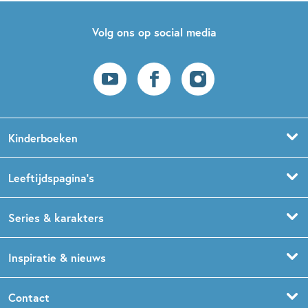
Volg ons op social media
Kinderboeken
Voorleesboeken
Leeftijdspagina’s
Prentenboeken
Boekentips 0 - 1,5 jaar
Series & karakters
Peuterboeken
Boekentips 1,5 - 3 jaar
De Gorgels
Inspiratie & nieuws
Babyboeken
Boekentips 3 - 5 jaar
Dog Man
Kinderboekenweek
Contact
Sprookjesboeken
Boekentips 5 - 7 jaar