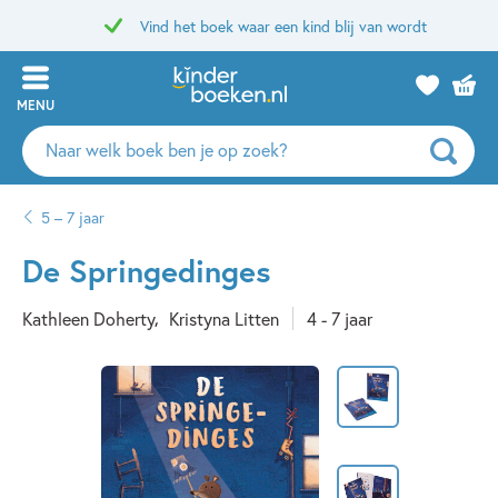
Vind het boek waar een kind blij van wordt
MENU
Zoeken
naar
boeken,
5 – 7 jaar
auteurs
en
De Springedinges
uitgevers
Kathleen Doherty
Kristyna Litten
4 - 7 jaar