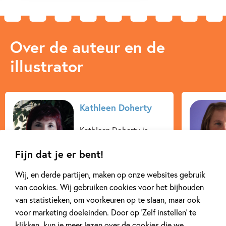
Over de auteur en de
illustrator
Kathleen Doherty
Kathleen Doherty is
geboren en opgegroeid
Fijn dat je er bent!
in de stad Chicago. Toen
Kathleen en haar beste
Wij, en derde partijen, maken op onze websites gebruik
vriendin elf jaar oud
van cookies. Wij gebruiken cookies voor het bijhouden
waren, besloten ze
van statistieken, om voorkeuren op te slaan, maar ook
allebei lerares te...
voor marketing doeleinden. Door op ‘Zelf instellen’ te
klikken, kun je meer lezen over de cookies die we