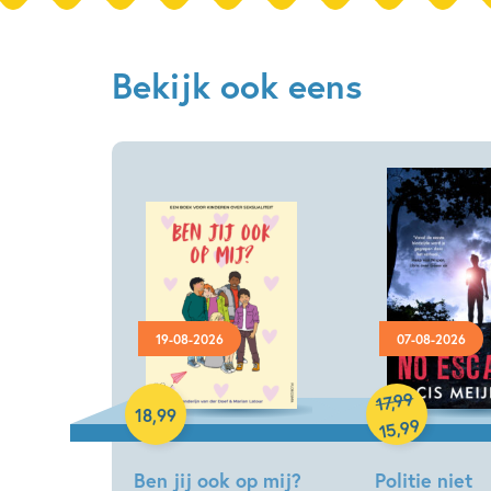
Bekijk ook eens
19-08-2026
07-08-2026
Hardcover
Hardcover
99
,
17
18
,
99
99
,
15
Ben jij ook op mij?
Politie niet