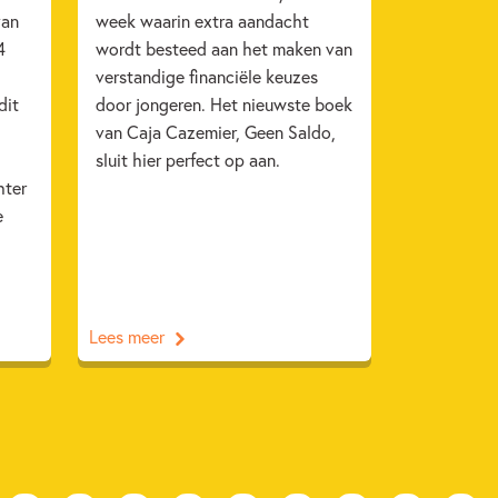
van
week waarin extra aandacht
4
wordt besteed aan het maken van
verstandige financiële keuzes
dit
door jongeren. Het nieuwste boek
van Caja Cazemier, Geen Saldo,
sluit hier perfect op aan.
hter
e
Lees meer