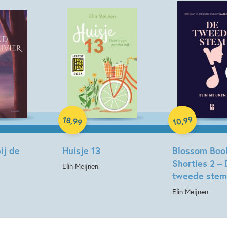
Verschijningsdatum:
03-06-
Kenmerken van dit boek
12+ jaar
15+ jaar
Da
Liefde & verliefdheid
Reiz
Paperback
Zelfvertrouwen & weerbaarheid
Hardcover
99
18
,
,
99
10
ij de
Huisje 13
Blossom Boo
Shorties 2 –
Elin Meijnen
tweede stem
Elin Meijnen