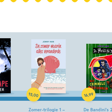
Hardcover
Paperback
15
99
,
,
00
16
Zomer-trilogie 1 –
De Bandini’s 2