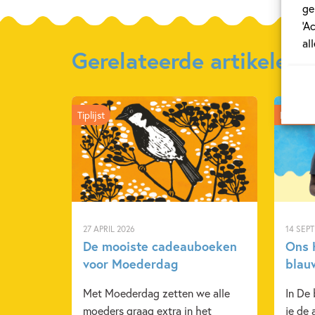
ge
‘A
al
Gerelateerde artikelen
Tiplijst
Kinderp
27 APRIL 2026
14 SEP
De mooiste cadeauboeken
Ons K
voor Moederdag
blau
Met Moederdag zetten we alle
In De
moeders graag extra in het
je de 