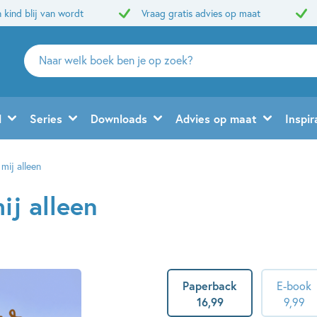
 kind blij van wordt
Vraag gratis advies op maat
Zoeken
naar
boeken,
auteurs
d
Series
Downloads
Advies op maat
Inspir
en
uitgevers
mij alleen
ij alleen
Paperback
E-book
16
,
99
9
,
99