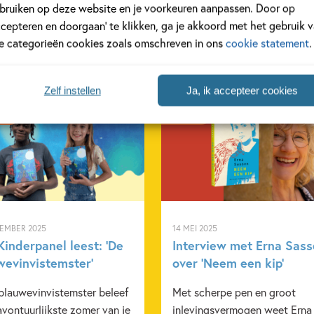
bruiken op deze website en je voorkeuren aanpassen. Door op
ccepteren en doorgaan’ te klikken, ga je akkoord met het gebruik 
le categorieën cookies zoals omschreven in ons
cookie statement
.
Zelf instellen
Ja, ik accepteer cookies
anel
Interview
TEMBER 2025
14 MEI 2025
inderpanel leest: ‘De
Interview met Erna Sas
wevinvistemster’
over ‘Neem een kip’
 blauwevinvistemster beleef
Met scherpe pen en groot
avontuurlijkste zomer van je
inlevingsvermogen weet Erna