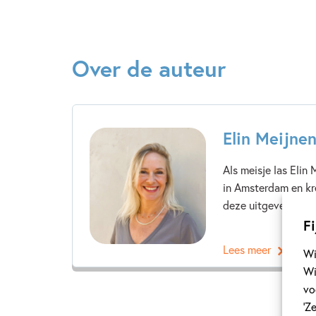
Over de auteur
Elin Meijne
Als meisje las Elin
in Amsterdam en kr
deze uitgeverij gep
Fi
Lees meer
Wi
Wi
vo
‘Z