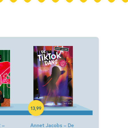
Hardcover
13
,
99
 –
Annet Jacobs – De