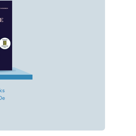
2026
gelijks leven
Familie & gezin
en & (verre) landen
Voor volwassenen
Elin Meijnen
ks
 De