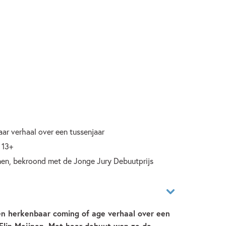
ar verhaal over een tussenjaar
 13+
nen, bekroond met de Jonge Jury Debuutprijs
een herkenbaar coming of age verhaal over een
 Elin Meijnen. Met haar debuut won ze de