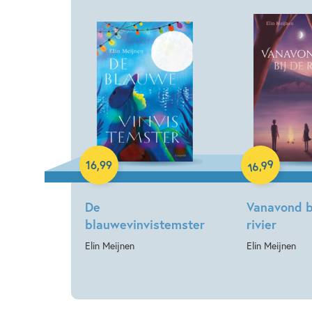
Hardcover
Paperback
99
,
16
,
99
16
De
Vanavond b
blauwevinvistemster
rivier
Elin Meijnen
Elin Meijnen