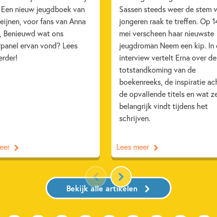
. Een nieuw jeugdboek van
Sassen steeds weer de stem 
eijnen, voor fans van Anna
jongeren raak te treffen. Op 1
, Benieuwd wat ons
mei verscheen haar nieuwste
rpanel ervan vond? Lees
jeugdroman Neem een kip. In 
erder!
interview vertelt Erna over de
totstandkoming van de
boekenreeks, de inspiratie ac
de opvallende titels en wat z
belangrijk vindt tijdens het
schrijven.
eer
Lees meer
Bekijk alle artikelen