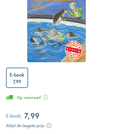
E-book
7
,
99
Op voorraad
7
,
99
E-book:
Altijd de laagste prijs