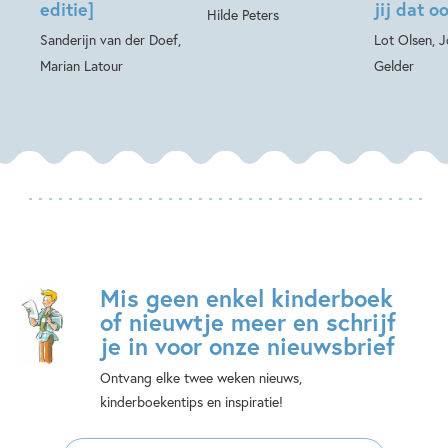
editie]
jij dat o
Hilde Peters
Sanderijn van der Doef,
Lot Olsen, 
Marian Latour
Gelder
Mis geen enkel kinderboek
of nieuwtje meer en schrijf
je in voor onze nieuwsbrief
Ontvang elke twee weken nieuws,
kinderboekentips en inspiratie!
E-