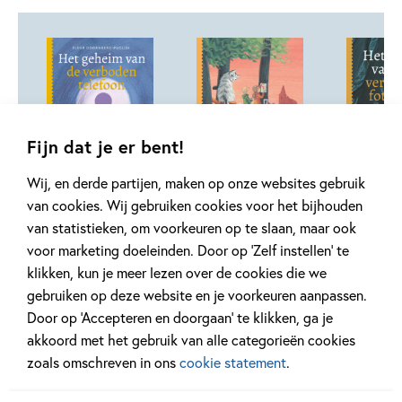
Fijn dat je er bent!
Wij, en derde partijen, maken op onze websites gebruik
99
14
,
,
14
,
99
99
14
van cookies. Wij gebruiken cookies voor het bijhouden
Hardcover
Hardcover
Hardcover
van statistieken, om voorkeuren op te slaan, maar ook
voor marketing doeleinden. Door op ‘Zelf instellen’ te
Het geheim van –
Het geheim van –
Het gehe
klikken, kun je meer lezen over de cookies die we
Het geheim van
Het geheim van
Het gehe
gebruiken op deze website en je voorkeuren aanpassen.
de verboden
de verdwenen
de verbo
Door op ‘Accepteren en doorgaan’ te klikken, ga je
telefoon
katten
foto’s
akkoord met het gebruik van alle categorieën cookies
Fleur Doornberg-Puglisi,
Gonneke Huizing,
ivan & ilia, 
zoals omschreven in ons
cookie statement
.
Saskia Halfmouw, ivan
Saskia Halfmouw, ivan
Saskia Hal
& ilia
& ilia