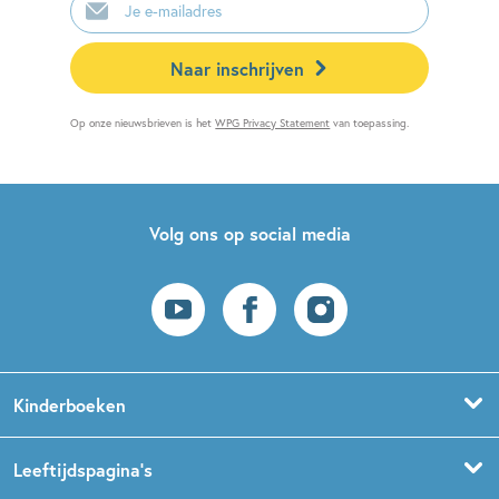
mailadres
Naar inschrijven
Op onze nieuwsbrieven is het
WPG Privacy Statement
van toepassing.
Volg ons op social media
Kinderboeken
Voorleesboeken
Leeftijdspagina’s