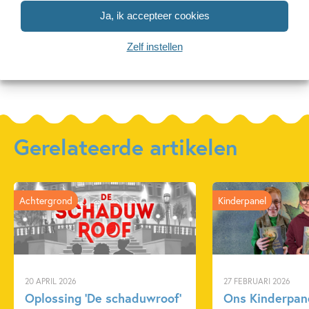
Ja, ik accepteer cookies
Zelf instellen
Meer over deze serie
Gerelateerde artikelen
Achtergrond
Kinderpanel
20 APRIL 2026
27 FEBRUARI 2026
Oplossing ‘De schaduwroof’
Ons Kinderpane