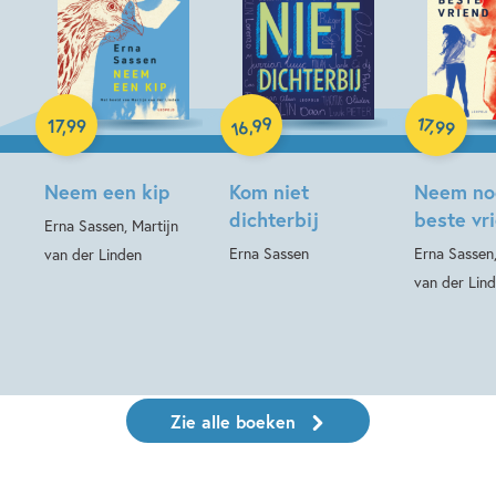
Paperback
Paperback
Paperback
99
17
,
,
17
,
99
99
16
Neem een kip
Kom niet
Neem no
dichterbij
beste vr
Erna Sassen, Martijn
Erna Sassen
Erna Sassen,
van der Linden
van der Lin
Zie alle boeken