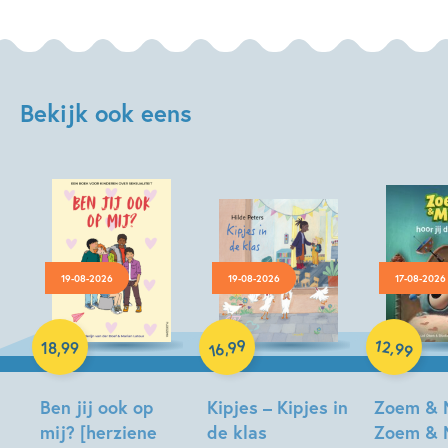
Bekijk ook eens
19-08-2026
19-08-2026
17-08-2026
Hardcover
99
12
,
,
18
,
99
99
16
Hardcover
Hardcover
Ben jij ook op
Kipjes – Kipjes in
Zoem & 
mij? [herziene
de klas
Zoem & 