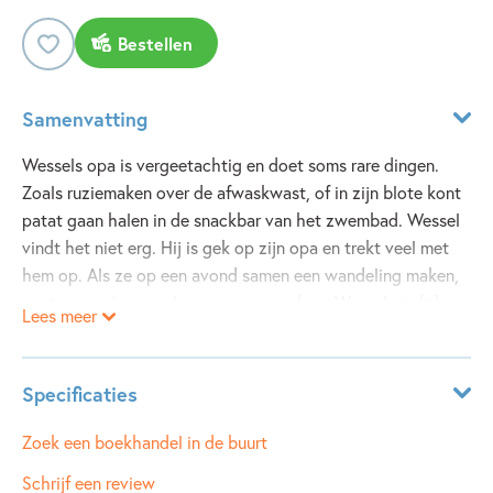
Bestellen
Samenvatting
Wessels opa is vergeetachtig en doet soms rare dingen.
Zoals ruziemaken over de afwaskwast, of in zijn blote kont
patat gaan halen in de snackbar van het zwembad. Wessel
vindt het niet erg. Hij is gek op zijn opa en trekt veel met
hem op. Als ze op een avond samen een wandeling maken,
gaat opa er ineens als een speer vandoor. Wessel vindt hem
Lees meer
terug in het Amstelpark, op de plek waar vroeger de
zeehonden zaten. Opa wil alleen mee terug naar huis als
Wessel hem belooft dat ze de zeehonden zullen opzoeken
Specificaties
in hun nieuwe verblijfplaats. Maar dat heeft wat voeten in
de aarde...
Leeftijdsindicatie:
5 - 10 jaar
Zoek een boekhandel in de buurt
ISBN:
9789025854188
Schrijf een review