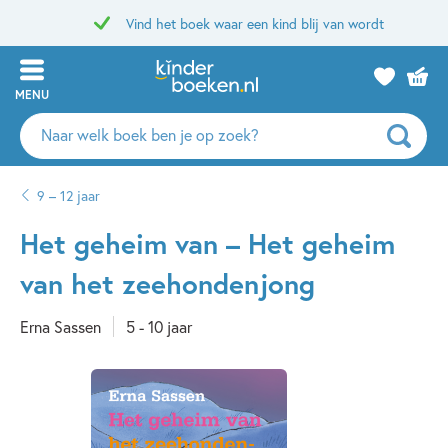
Vind het boek waar een kind blij van wordt
MENU
Zoeken
naar
boeken,
9 – 12 jaar
auteurs
en
Het geheim van – Het geheim
uitgevers
van het zeehondenjong
Erna Sassen
5 - 10 jaar