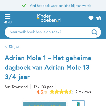
Vind het boek waar een kind blij van wordt
MENU
Zoeken
naar
boeken,
12+ jaar
auteurs
en
Adrian Mole 1 – Het geheime
uitgevers
dagboek van Adrian Mole 13
3/4 jaar
Sue Townsend
12 - 100 jaar
4.5
2 reviews
/5