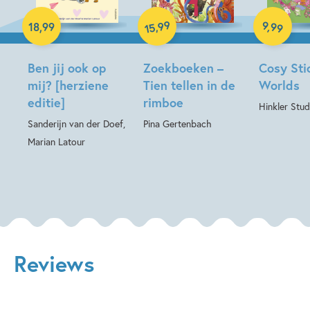
Paperback
Hardcover
99
Hardcover
9
,
99
,
18
,
99
15
Ben jij ook op
Zoekboeken –
Cosy Sti
mij? [herziene
Tien tellen in de
Worlds
editie]
rimboe
Hinkler Stud
Sanderijn van der Doef,
Pina Gertenbach
Marian Latour
Reviews