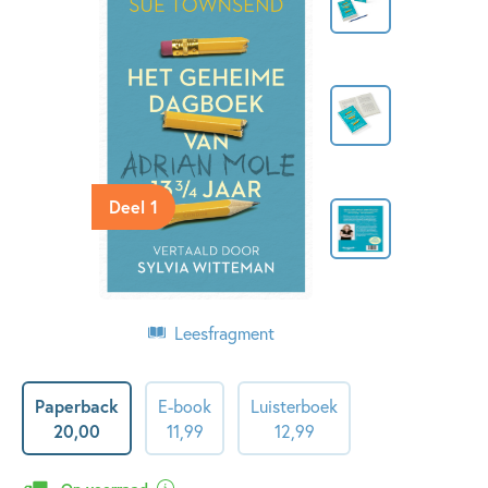
Deel 1
Leesfragment
Paperback
E-book
Luisterboek
20
,
00
11
,
99
12
,
99