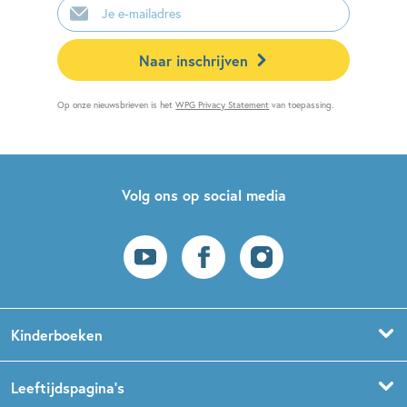
mailadres
Naar inschrijven
Op onze nieuwsbrieven is het
WPG Privacy Statement
van toepassing.
Volg ons op social media
Kinderboeken
Voorleesboeken
Leeftijdspagina’s