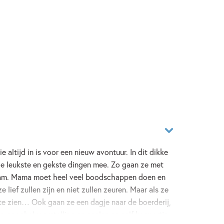
e altijd in is voor een nieuw avontuur. In dit dikke
e leukste en gekste dingen mee. Zo gaan ze met
am. Mama moet heel veel boodschappen doen en
 lief zullen zijn en niet zullen zeuren. Maar als ze
l te zien… Ook gaan ze een dagje naar de boerderij,
n goochelvoorstelling en spelen ze zelf kappertje