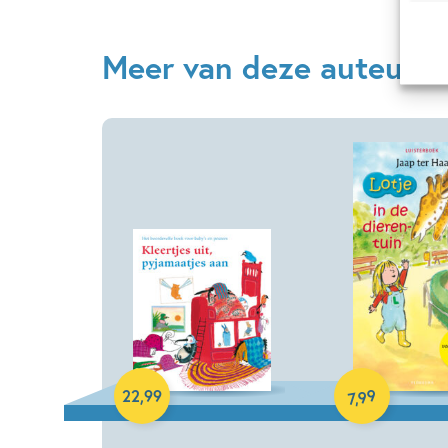
Meer van deze auteur
Luisterboek
Hardcover
99
22
,
99
,
7