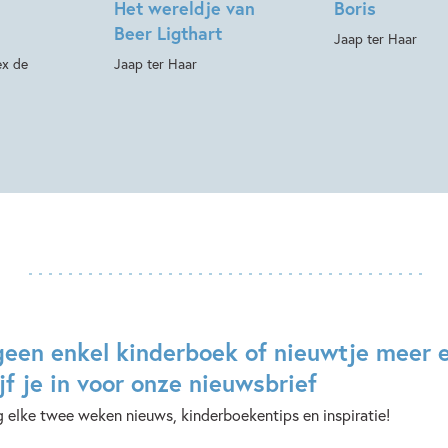
Het wereldje van
Boris
Beer Ligthart
Jaap ter Haar
ex de
Jaap ter Haar
geen enkel kinderboek of nieuwtje meer 
jf je in voor onze nieuwsbrief
 elke twee weken nieuws, kinderboekentips en inspiratie!