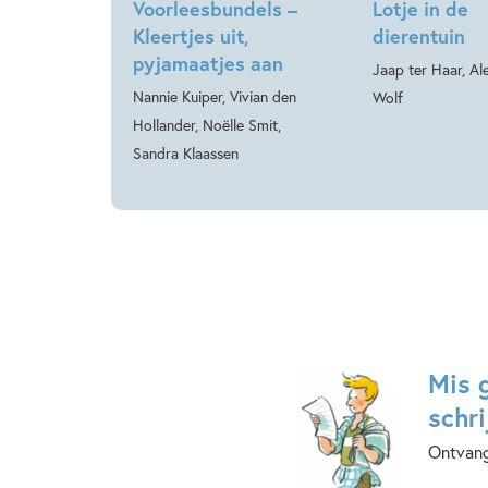
Voorleesbundels –
Lotje in de
Kleertjes uit,
dierentuin
pyjamaatjes aan
Jaap ter Haar, Al
Nannie Kuiper, Vivian den
Wolf
Hollander, Noëlle Smit,
Sandra Klaassen
Mis 
schri
Ontvang