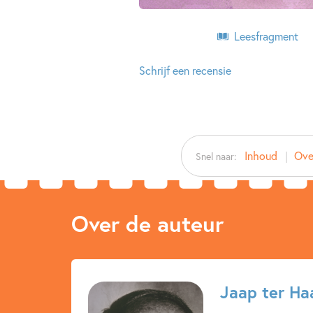
Leesfragment
Schrijf een recensie
Inhoud
Ove
Snel naar:
Over de auteur
Jaap ter Ha