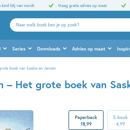
 kind blij van wordt
Vraag gratis advies op maat
Zoeken
naar
boeken,
auteurs
d
Series
Downloads
Advies op maat
Inspir
en
uitgevers
grote boek van Saskia en Jeroen
n – Het grote boek van Sas
Paperback
E-book
18
,
99
4
,
99