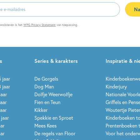
Na
es
uwsbrieven is het
WPG Privacy Statement
van toepassing.
s
Series & karakters
Inspiratie & n
 jaar
De Gorgels
Kinderboekenw
 jaar
Dog Man
Kinderjury
jaar
Dolfje Weerwolfje
Nationale Voor
jaar
Fien en Teun
Griffels en Pens
jaar
Kikker
Woutertje Pieter
 jaar
Spekkie en Sproet
Kinderboeken t
aar
Mees Kees
Prentenboeken 
aar
De regels van Floor
Voor het onderw