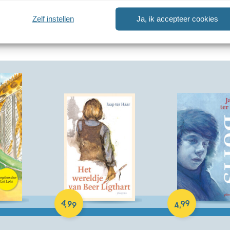
Zelf instellen
Ja, ik accepteer cookies
E-book
E-book
4
99
,
99
,
4