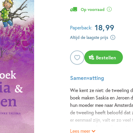
Op voorraad
18
,
99
Paperback:
Altijd de laagste prijs
Bestellen
Samenvatting
Wie kent ze niet: de tweeling di
boek maken Saskia en Jeroen d
hun moeder mee naar Amsterd
de tweeling heeft beloofd dat ze
er eenmaal zijn, valt er zo vee
verrassen ze hun ouders met ee
Lees meer