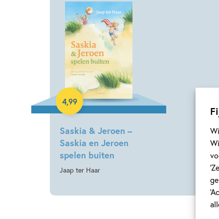
E-book
4
,
99
Fi
Saskia & Jeroen –
Wi
Saskia en Jeroen
Wi
spelen buiten
vo
‘Z
Jaap ter Haar
ge
‘A
al