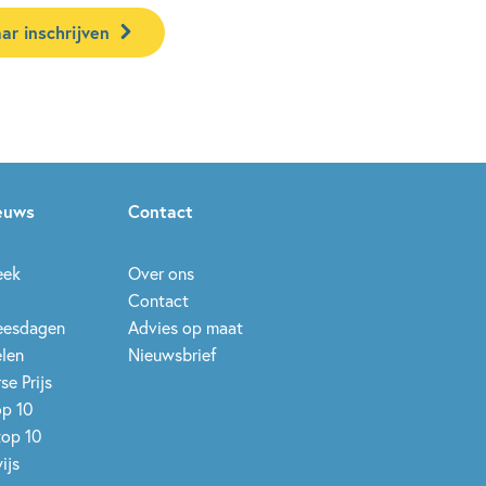
ar inschrijven
ieuws
Contact
eek
Over ons
Contact
leesdagen
Advies op maat
elen
Nieuwsbrief
se Prijs
op 10
top 10
ijs