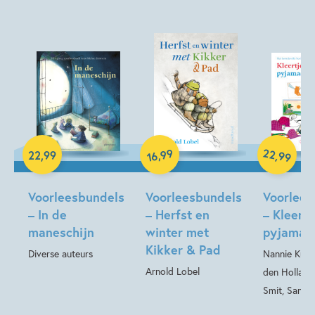
3 – 5 jaar
5 – 7 jaar
Familie & gezin
Fantasie
Prentenboeken
Seizoenen
Spelen & leren
Sprookjes, mythen & legendes
Hardcover
22
99
,
,
22
,
99
99
16
Hardcover
Hardcover
Voorleesbundels
Voorleesbundels
Voorlees
– In de
– Herfst en
– Kleertj
maneschijn
winter met
pyjamaat
Kikker & Pad
Diverse auteurs
Nannie Kuipe
Arnold Lobel
den Hollande
Smit, Sandr