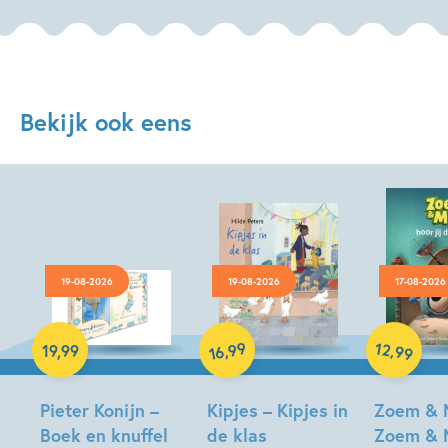
Bekijk ook eens
19-08-2026
19-08-2026
17-08-2026
Hardcover
Hardcover
99
12
,
,
19
,
99
99
16
Hardcover
Pieter Konijn –
Kipjes – Kipjes in
Zoem & 
Boek en knuffel
de klas
Zoem & 