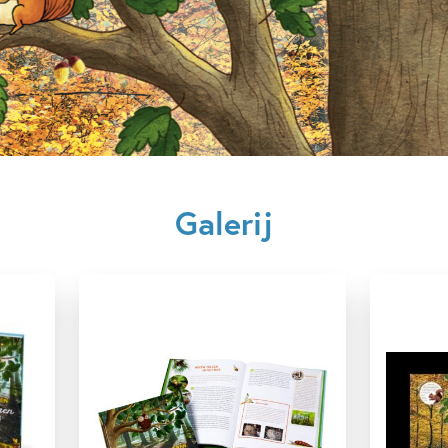
12+ jaar
7 – 9 jaar
Dieren & natuur
Milieu & 
Realistisch
Techniek & we
Galerij