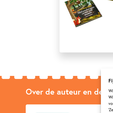
Fi
Over de auteur en de ill
Wi
Wi
vo
‘Z