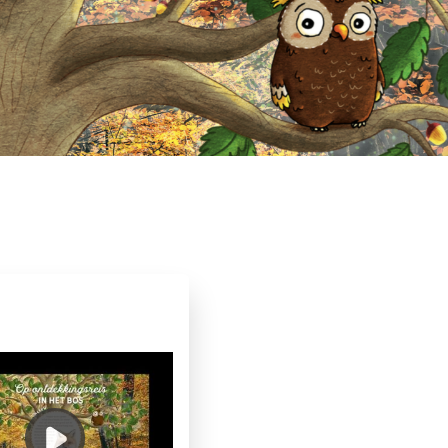
9 – 12 jaar
Dagelijks leven
klimaat
Non-fictie
Op & rond school
tenschap
Peter Wohlleben