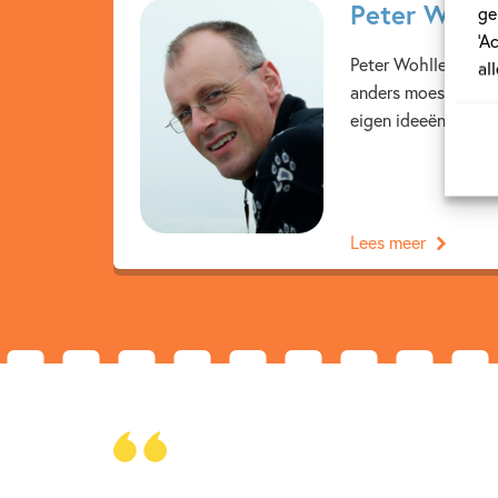
Peter Wohll
ge
‘A
Peter Wohlleben (1
al
anders moest, met m
eigen ideeën over e
Lees meer