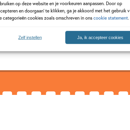
eben
bruiken op deze website en je voorkeuren aanpassen. Door op
ccepteren en doorgaan’ te klikken, ga je akkoord met het gebruik 
964) studeerde bosbouw en was jarenlang boswachter in Duitslan
le categorieën cookies zoals omschreven in ons
cookie statement
.
eer respect voor de natuur. Nu beheert hij een bos bij de Duitse 
cologie en bosbeheer kan...
Zelf instellen
Ja, ik accepteer cookies