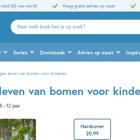
 kind blij van wordt
Vraag gratis advies op maat
Zoeken
naar
boeken,
auteurs
d
Series
Downloads
Advies op maat
Inspir
en
uitgevers
gen leven van bomen voor kinderen
leven van bomen voor kind
8 - 12 jaar
Hardcover
20
,
99