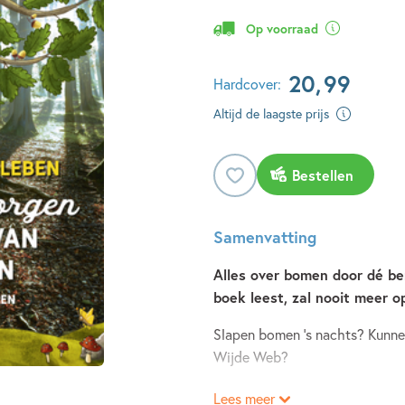
Op voorraad
20
,
99
Hardcover:
Altijd de laagste prijs
Bestellen
Samenvatting
Alles over bomen door dé be
boek leest, zal nooit meer 
Slapen bomen ’s nachts? Kunne
Wijde Web?
Lees meer
Dit boek geeft je een kijkje i