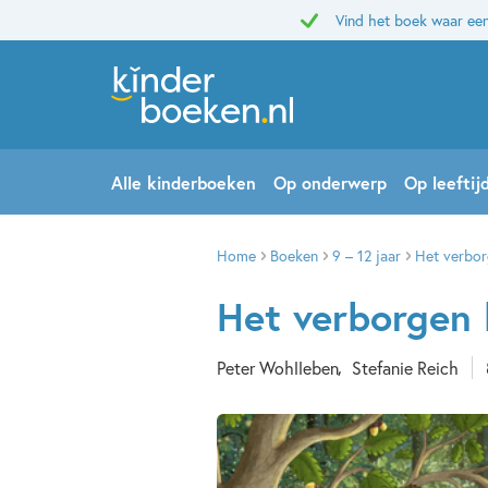
Vind het boek waar een
Alle kinderboeken
Op onderwerp
Op leeftij
Home
Boeken
9 – 12 jaar
Het verbor
Het verborgen 
Peter Wohlleben
Stefanie Reich