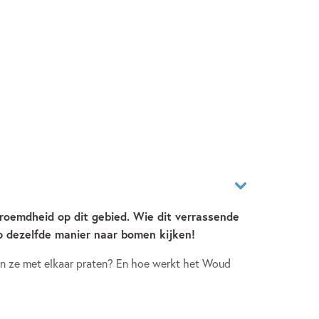
roemdheid op dit gebied. Wie dit verrassende
op dezelfde manier naar bomen kijken!
n ze met elkaar praten? En hoe werkt het Woud
n het verborgen leven van bomen. Want bomen