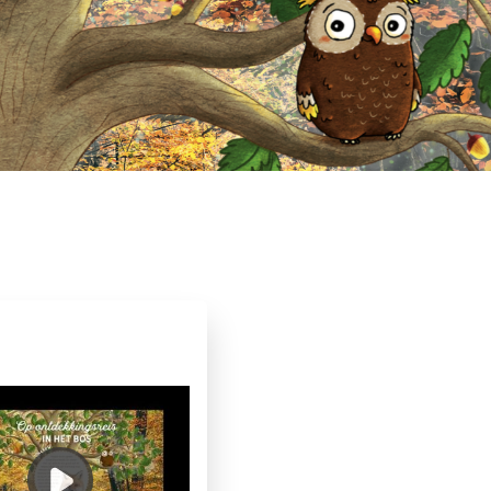
9 – 12 jaar
Dagelijks leven
klimaat
Non-fictie
Op & rond school
tenschap
Peter Wohlleben