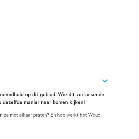
roemdheid op dit gebied. Wie dit verrassende
op dezelfde manier naar bomen kijken!
n ze met elkaar praten? En hoe werkt het Woud
n het verborgen leven van bomen. Want bomen