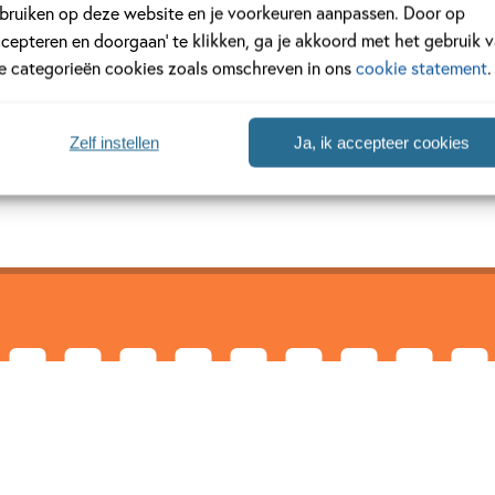
eben
bruiken op deze website en je voorkeuren aanpassen. Door op
ccepteren en doorgaan’ te klikken, ga je akkoord met het gebruik 
964) studeerde bosbouw en was jarenlang boswachter in Duitslan
le categorieën cookies zoals omschreven in ons
cookie statement
.
eer respect voor de natuur. Nu beheert hij een bos bij de Duitse 
cologie en bosbeheer kan...
Zelf instellen
Ja, ik accepteer cookies