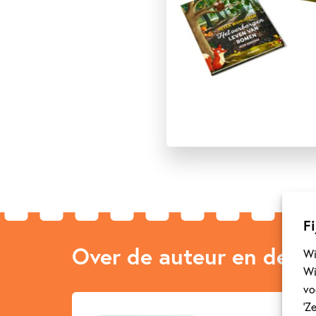
Fi
Over de auteur en de ill
Wi
Wi
vo
‘Z