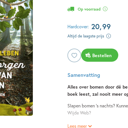
Op voorraad
20
,
99
Hardcover:
Altijd de laagste prijs
Bestellen
Samenvatting
Alles over bomen door dé be
boek leest, zal nooit meer 
Slapen bomen ’s nachts? Kunne
Wijde Web?
Lees meer
Dit boek geeft je een kijkje i