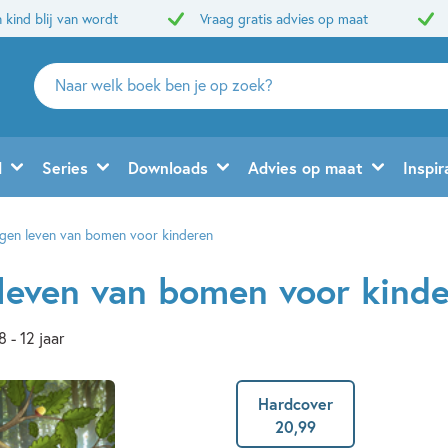
 kind blij van wordt
Vraag gratis advies op maat
Zoeken
naar
boeken,
auteurs
d
Series
Downloads
Advies op maat
Inspir
en
uitgevers
gen leven van bomen voor kinderen
leven van bomen voor kind
8 - 12 jaar
Hardcover
20
,
99