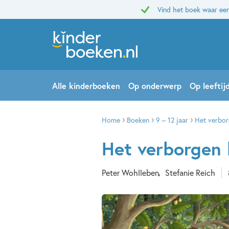
Vind het boek waar een
Alle kinderboeken
Op onderwerp
Op leeftij
Home
Boeken
9 – 12 jaar
Het verbor
Het verborgen 
Peter Wohlleben
Stefanie Reich