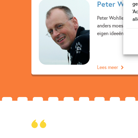
Peter Wohll
ge
‘A
Peter Wohlleben (1
al
anders moest, met m
eigen ideeën over e
Lees meer