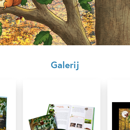
12+ jaar
7 – 9 jaar
Dieren & natuur
Milieu & 
Realistisch
Techniek & we
Galerij