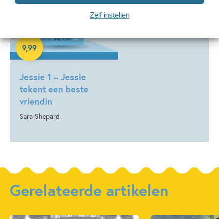
Zelf instellen
E-book
9
,
99
Jessie 1 – Jessie
tekent een beste
vriendin
Sara Shepard
Gerelateerde artikelen