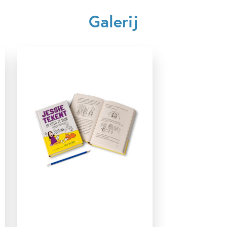
12+ jaar
7 – 9 jaar
9 – 12 jaar
Galerij
Dagelijks leven
Graphic novel/extra veel beeld
Ontwikkeling kind
Op & rond school
Vriendschap
Sara Shepard