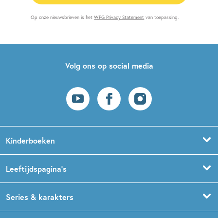
Op onze nieuwsbrieven is het
WPG Privacy Statement
van toepassing.
Volg ons op social media
Kinderboeken
Voorleesboeken
Leeftijdspagina’s
Prentenboeken
Boekentips 0 - 1,5 jaar
Series & karakters
Peuterboeken
Boekentips 1,5 - 3 jaar
De Gorgels