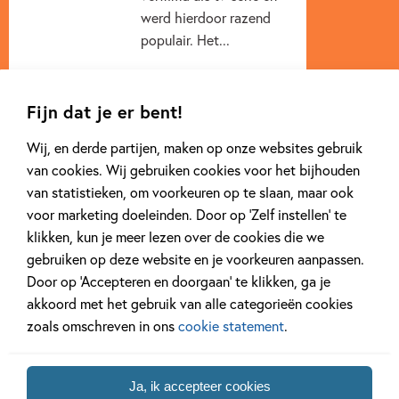
werd hierdoor razend
populair. Het...
Lees meer
Fijn dat je er bent!
Wij, en derde partijen, maken op onze websites gebruik
van cookies. Wij gebruiken cookies voor het bijhouden
van statistieken, om voorkeuren op te slaan, maar ook
voor marketing doeleinden. Door op ‘Zelf instellen’ te
klikken, kun je meer lezen over de cookies die we
Andere boeken uit de serie 'Jessie'
gebruiken op deze website en je voorkeuren aanpassen.
Door op ‘Accepteren en doorgaan’ te klikken, ga je
akkoord met het gebruik van alle categorieën cookies
zoals omschreven in ons
cookie statement
.
Deel 1
Ja, ik accepteer cookies