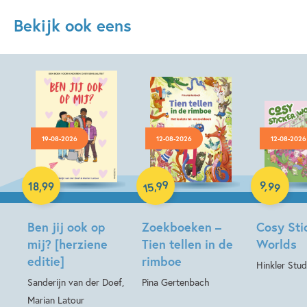
Bekijk ook eens
19-08-2026
12-08-2026
12-08-2026
Paperback
Hardcover
99
9
,
99
,
18
,
99
15
Hardcover
Ben jij ook op
Zoekboeken –
Cosy Sti
mij? [herziene
Tien tellen in de
Worlds
editie]
rimboe
Hinkler Stud
Sanderijn van der Doef,
Pina Gertenbach
Marian Latour