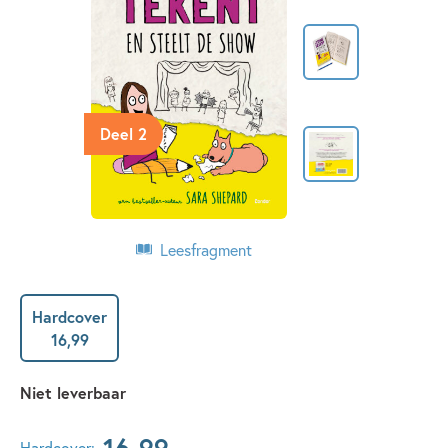
Deel 2
Leesfragment
Hardcover
16
,
99
Niet leverbaar
16
,
99
Hardcover: