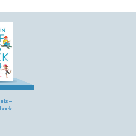
els –
sboek