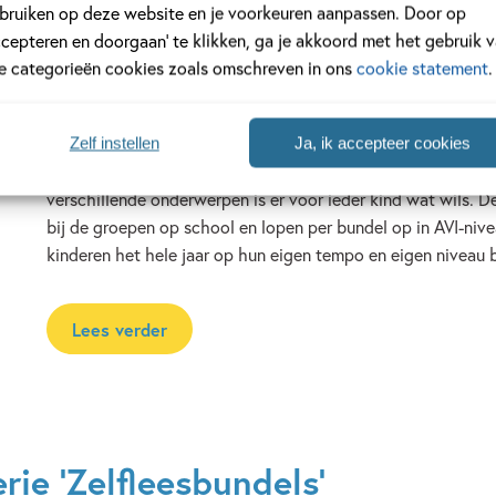
De leukste boeken om zelf t
bruiken op deze website en je voorkeuren aanpassen. Door op
ccepteren en doorgaan’ te klikken, ga je akkoord met het gebruik 
Als kinderen zelf leren lezen, kan het best lastig zijn om t
le categorieën cookies zoals omschreven in ons
cookie statement
.
vinden. Deze zelfleesboeken staan vol met verhalen over b
die ze van voorleesboeken kennen, én met grappige, spann
verhalen die speciaal voor de bundels zijn geschreven. Alle
Zelf instellen
Ja, ik accepteer cookies
verhalen sluiten aan bij de leefwereld en leeftijd van de kin
verschillende onderwerpen is er voor ieder kind wat wils. D
bij de groepen op school en lopen per bundel op in AVI-niv
kinderen het hele jaar op hun eigen tempo en eigen niveau b
Lees verder
rie 'Zelfleesbundels'