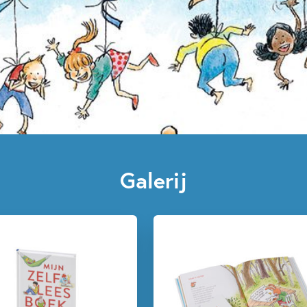
Klassiekers
Poëzie, liedjes
Galerij