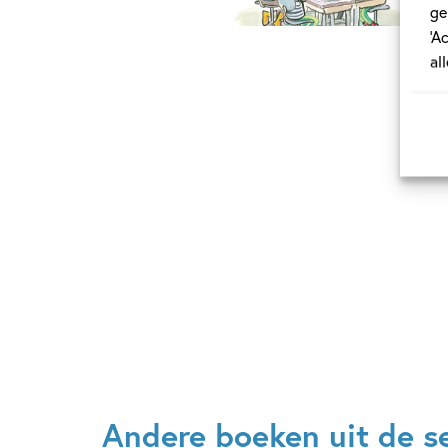
ge
‘A
al
Andere boeken uit de se