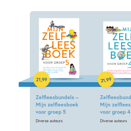
Hardcover
Hardcover
99
,
21
,
99
21
Zelfleesbundels –
Zelfleesbund
Mijn zelfleesboek
Mijn zelflee
voor groep 5
voor groep 4
Diverse auteurs
Diverse auteurs