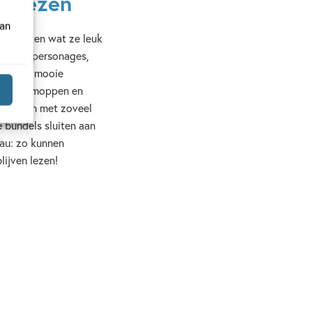
e lezen
van
e ontdekken wat ze leuk
ekende personages,
ende of mooie
 strips, moppen en
deren, en met zoveel
e bundels sluiten aan
eau: zo kunnen
lijven lezen!