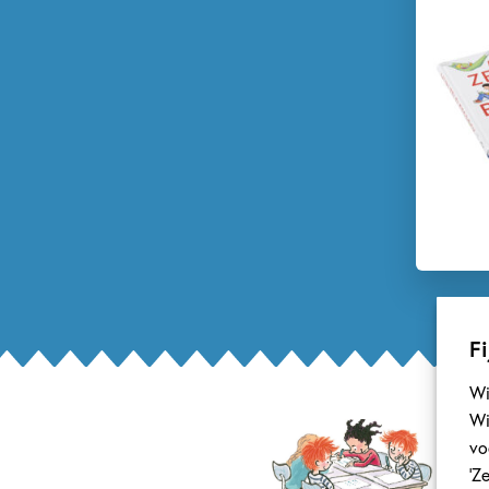
Fi
Wi
Wi
vo
‘Z