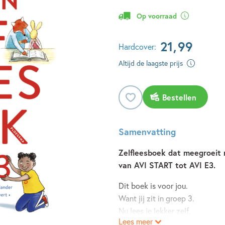
Op voorraad
21
,
99
Hardcover:
Altijd de laagste prijs
Bestellen
Samenvatting
Zelfleesboek dat meegroeit 
van AVI START tot AVI E3.
Dit boek is voor jou.
Want jij zit in groep 3.
Nu lees je lekker zelf.
Lees meer
Hoera!