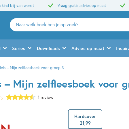
 kind blij van wordt
Vraag gratis advies op maat
Zoeken
naar
boeken,
auteurs
d
Series
Downloads
Advies op maat
Inspir
en
uitgevers
dels – Mijn zelfleesboek voor groep 3
s – Mijn zelfleesboek voor 
1 review
/5
Hardcover
21
,
99