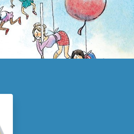
 & rijm
Spelen & leren