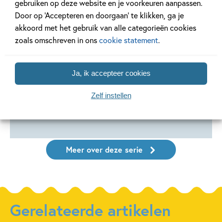
gebruiken op deze website en je voorkeuren aanpassen.
Hardcover
Hardcover
Door op ‘Accepteren en doorgaan’ te klikken, ga je
10
99
,
,
16
,
99
99
15
Hardcover
akkoord met het gebruik van alle categorieën cookies
zoals omschreven in ons
cookie statement
.
André Kuipers –
André Kuipers –
André Ku
Missie Maan
Help, dieren in
De klein
gevaar!
astronau
Ja, ik accepteer cookies
André Kuipers, Sander
uitdeelb
André Kuipers, Paco
Koenen
Zelf instellen
André Kuipe
Vink
Vink
Meer over deze serie
Gerelateerde artikelen