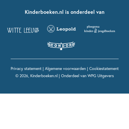
Boekentips 7 - 9 jaar
Fien en Teun
Nationale Voorleesdagen
Contact
Kinderboeken.nl is onderdeel van
Kinderboeken diversiteit
Boekentips 9 - 12 jaar
Kikker
Griffels en Penselen
Advies op maat
Grappige kinderboeken
Boekentips 12+ jaar
Spekkie en Sproet
Woutertje Pieterse Prijs
Nieuwsbrief
Spannende kinderboeken
Boekentips 15+ jaar
Mees Kees
Kinderboeken top 10
Alle boeken per onderwerp
Voor volwassenen
De regels van Floor
Prentenboeken top 10
Privacy statement
|
Algemene voorwaarden
|
Cookiestatement
Maxi & Helium
© 2026, Kinderboeken.nl | Onderdeel van
WPG Uitgevers
Voor het onderwijs
Alle kinderboekenpersonages