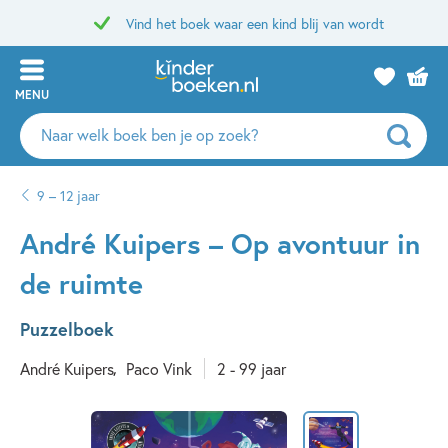
Vind het boek waar een kind blij van wordt
MENU
Zoeken
naar
boeken,
9 – 12 jaar
auteurs
en
André Kuipers – Op avontuur in
uitgevers
de ruimte
Puzzelboek
André Kuipers
Paco Vink
2 - 99 jaar