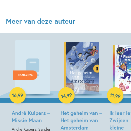
Meer van deze auteur
07-10-2026
Hardcover
Hardcover
99
11
,
,
16
,
99
99
14
Hardcover
André Kuipers –
Het geheim van –
Ik leer l
Missie Maan
Het geheim van
Zwijsen 
Amsterdam
kleine
André Kuipers, Sander