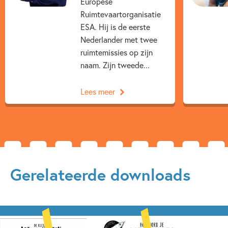
Europese
Actie & avontuur
Doeboeken
Kleuren & vormen
Ruimtevaartorganisatie
ESA. Hij is de eerste
Non-fictie
Peuterboeken
Prentenboeken
Nederlander met twee
Techniek & wetenschap
Voor volwassenen
ruimtemissies op zijn
naam. Zijn tweede...
André Kuipers
Paco Vink
Lees meer
Gerelateerde downloads