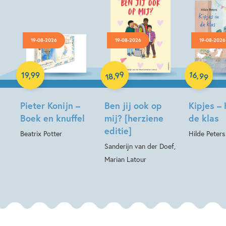
19-08-2026
19-08-2026
19-08-2026
Hardcover
Hardcover
Hardcover
99
16
,
,
19
,
99
99
18
Pieter Konijn –
Ben jij ook op
Kipjes – 
Boek en knuffel
mij? [herziene
de klas
editie]
Beatrix Potter
Hilde Peters
Sanderijn van der Doef,
Marian Latour