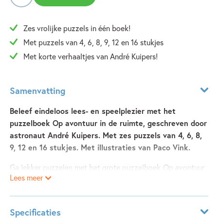
Zes vrolijke puzzels in één boek!
Met puzzels van 4, 6, 8, 9, 12 en 16 stukjes
Met korte verhaaltjes van André Kuipers!
Samenvatting
Beleef eindeloos lees- en speelplezier met het
puzzelboek Op avontuur in de ruimte, geschreven door
astronaut André Kuipers. Met zes puzzels van 4, 6, 8,
9, 12 en 16 stukjes. Met illustraties van Paco Vink.
Ga lekker puzzelen met het grote puzzelboek
Op avontuur
Lees meer
in de ruimte
, geschreven door astronaut André Kuipers. De
kleine astronauten gaan op avontuur in de ruimte. Ze
vliegen met hun raket langs de mooiste sterren en planeten.
Specificaties
Lees de korte verhalen en maak de bijpassende puzzels,