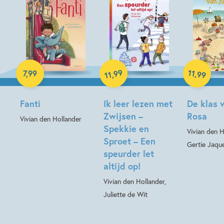
E-book
Hardcover
99
11
,
7
,
99
,
99
11
Hardcover
Fanti
Ik leer lezen met
De klas v
Zwijsen –
Rosa
Vivian den Hollander
Spekkie en
Vivian den H
Sproet – Een
Gertie Jaqu
speurder let
altijd op!
Vivian den Hollander,
Juliette de Wit