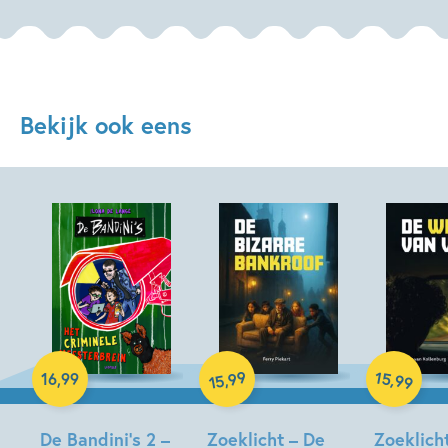
Bekijk ook eens
Hardcover
Hardcover
Hardcover
99
15
,
,
16
,
99
99
15
De Bandini’s 2 –
Zoeklicht – De
Zoeklich