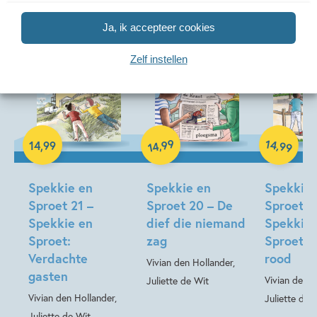
Ja, ik accepteer cookies
Zelf instellen
Deel 21
Deel 20
99
14
,
,
14
,
99
99
14
Hardcover
Hardcover
Hardcover
Spekkie en
Spekkie en
Spekkie 
Sproet 21 –
Sproet 20 – De
Sproet 1
Spekkie en
dief die niemand
Spekkie 
Sproet:
zag
Sproet: 
Verdachte
rood
Vivian den Hollander,
gasten
Vivian den H
Juliette de Wit
Vivian den Hollander,
Juliette de 
Juliette de Wit