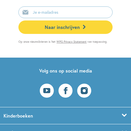
E-
mailadres
Naar inschrijven
Op onze nieuwsbrieven is het
WPG Privacy Statement
van toepassing.
Volg ons op social media
Kinderboeken
Voorleesboeken