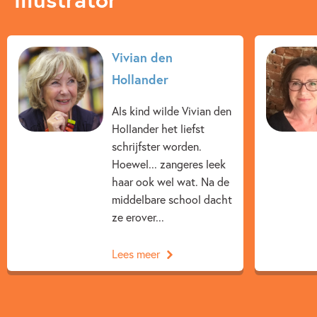
Kenmerken van dit boek
Vivian den
Detective & thrillers
Spanning
Vriendschap
Hollander
Vivian den Hollander
Juliette de Wit
Als kind wilde Vivian den
Hollander het liefst
schrijfster worden.
Hoewel... zangeres leek
haar ook wel wat. Na de
middelbare school dacht
ze erover...
Lees meer