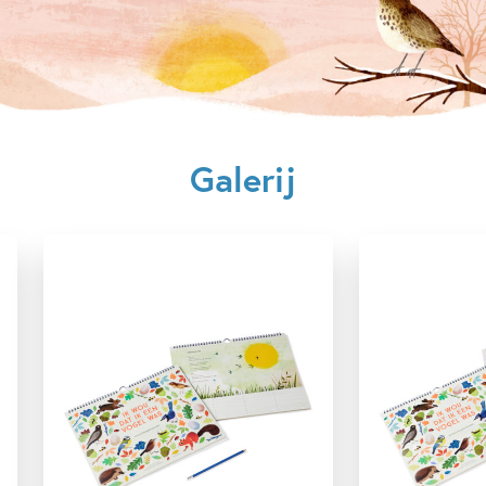
Uitgever:
Ploegsma
Verschijningsdatum:
28-10-2020
Kenmerken van kalender
Dieren & natuur
Poëzie, liedjes & rijm
Galerij
Frann Preston-Gannon