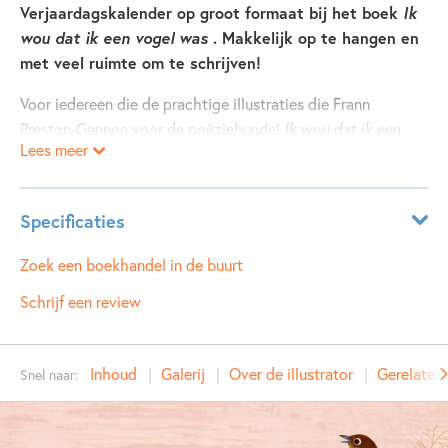
Verjaardagskalender op groot formaat bij het boek
Ik
wou dat ik een vogel was
. Makkelijk op te hangen en
met veel ruimte om te schrijven!
Voor iedereen die de prachtige illustraties die Frann
Preston-Gannon voor de poëziebundel
Ik wou dat ik een
Lees meer
vogel was
maakte aan de muur wil hangen, is er deze
verjaardagskalender! Met de twaalf mooiste platen uit het
boek en één gedicht per maand.
Specificaties
Met gedichten van onder anderen Hans Andreus, Hans &
Monique Hagen en Bette Westera.
ISBN:
9789021681054
Zoek een boekhandel in de buurt
NUR:
014
Schrijf een review
Type:
Kalender
Auteur(s):
Inhoud
Galerij
Over de illustrator
Gerelateer
Snel naar:
Illustrator:
Frann Preston-Gannon
Prijs:
19
,
99
Aantal pagina's:
14