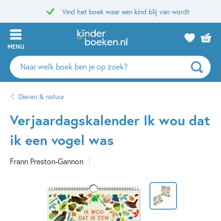
Vind het boek waar een kind blij van wordt
MENU
Zoeken
naar
boeken,
Dieren & natuur
auteurs
en
Verjaardagskalender Ik wou dat
uitgevers
ik een vogel was
Frann Preston-Gannon