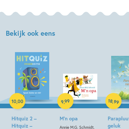
Bekijk ook eens
Hardcover
Paperback
18
99
,
10
,
00
99
,
9
Hardcover
Hitquiz 2 –
M’n opa
Parapluu
Hitquiz –
geluk
Annie M.G. Schmidt,