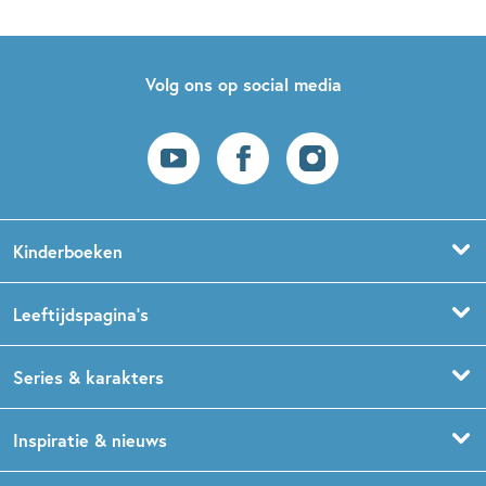
Volg ons op social media
Kinderboeken
Voorleesboeken
Leeftijdspagina’s
Prentenboeken
Boekentips 0 - 1,5 jaar
Series & karakters
Peuterboeken
Boekentips 1,5 - 3 jaar
De Gorgels
Inspiratie & nieuws
Babyboeken
Boekentips 3 - 5 jaar
Dog Man
Kinderboekenweek