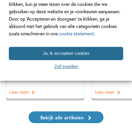
klikken, kun je meer lezen over de cookies die we
gebruiken op deze website en je voorkeuren aanpassen.
Door op ‘Accepteren en doorgaan’ te klikken, ga je
Nieuws
Tiplijst
akkoord met het gebruik van alle categorieën cookies
zoals omschreven in ons
cookie statement
.
Ja, ik accepteer cookies
8 JANUARI 2026
20 JANUARI 2025
Poëzieweek 2026
Top 10 poëzie
Zelf instellen
kinderen
Lees meer
Lees meer
Bekijk alle artikelen