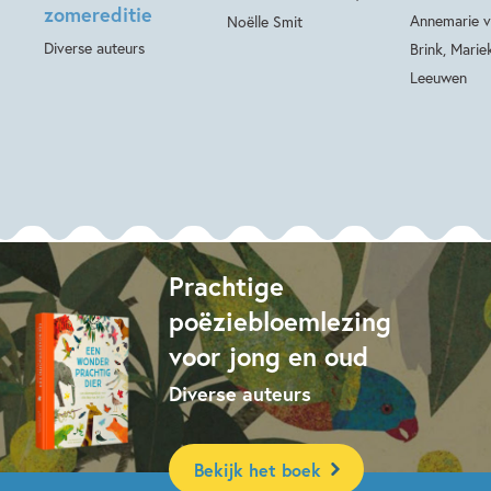
zomereditie
Annemarie v
Noëlle Smit
Diverse auteurs
Brink, Marie
Leeuwen
Prachtige
poëziebloemlezing
voor jong en oud
Diverse auteurs
Bekijk het boek