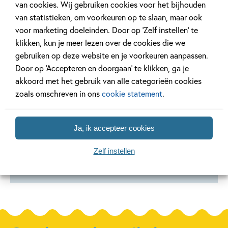
van cookies. Wij gebruiken cookies voor het bijhouden
van statistieken, om voorkeuren op te slaan, maar ook
voor marketing doeleinden. Door op ‘Zelf instellen’ te
klikken, kun je meer lezen over de cookies die we
Deel 2
Deel 1
gebruiken op deze website en je voorkeuren aanpassen.
Door op ‘Accepteren en doorgaan’ te klikken, ga je
akkoord met het gebruik van alle categorieën cookies
99
6
,
99
7
,
99
,
6
Hardcover
Hardcover
Hardcover
zoals omschreven in ons
cookie statement
.
Vincent 2 –
Vincent 1 –
Vincent 1
Vincent –
Vincent – First
Vincent 
Ja, ik accepteer cookies
Colours
Words
woordje
Zelf instellen
Vincent van Gogh
Vincent van Gogh
Vincent van