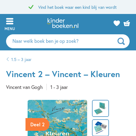
Vind het boek waar een kind blij van wordt
MENU
Zoeken
naar
boeken,
1.5 – 3 jaar
auteurs
en
Vincent 2 – Vincent – Kleuren
uitgevers
Vincent van Gogh
1 - 3 jaar
Deel 2