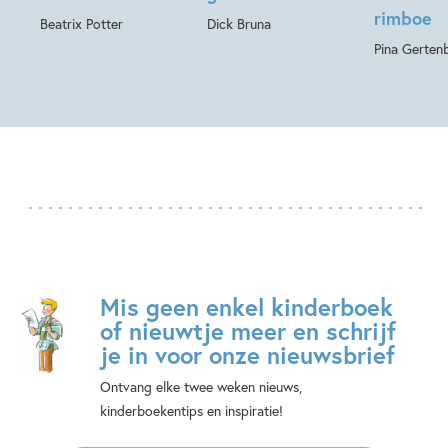
rimboe
Beatrix Potter
Dick Bruna
Pina Gerten
Mis geen enkel kinderboek
of nieuwtje meer en schrijf
je in voor onze nieuwsbrief
Ontvang elke twee weken nieuws,
kinderboekentips en inspiratie!
E-