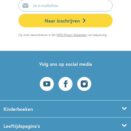
mailadres
Naar inschrijven
Op onze nieuwsbrieven is het
WPG Privacy Statement
van toepassing.
Volg ons op social media
Kinderboeken
Voorleesboeken
Leeftijdspagina’s