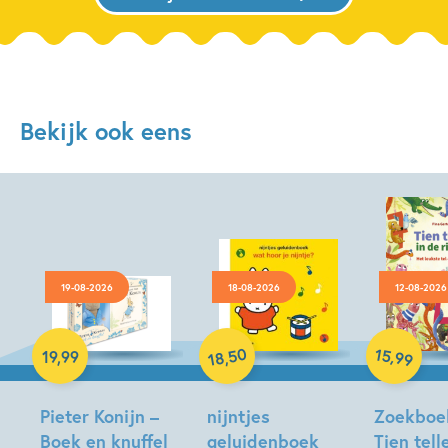
Bekijk ook eens
19-08-2026
18-08-2026
12-08-2026
Hardcover
Hardcover
Hardcover
50
15
,
19
,
99
,
99
18
Pieter Konijn –
nijntjes
Zoekboe
Boek en knuffel
geluidenboek
Tien tell