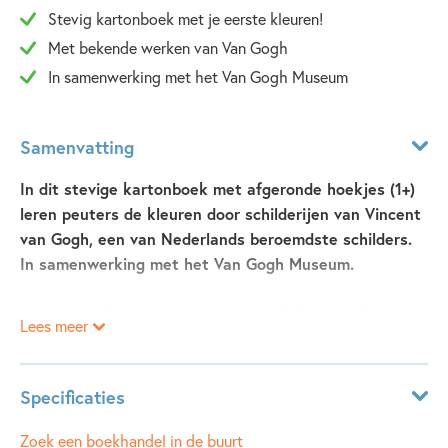
Stevig kartonboek met je eerste kleuren!
Met bekende werken van Van Gogh
In samenwerking met het Van Gogh Museum
Samenvatting
In dit stevige kartonboek met afgeronde hoekjes (1+)
leren peuters de kleuren door schilderijen van Vincent
van Gogh, een van Nederlands beroemdste schilders.
In samenwerking met het Van Gogh Museum.
Wat is er leuker dan kleuren leren met de kunstwerken van
Lees meer
Vincent van Gogh? In dit kartonboek maken peuters kennis
met zeven kleuren aan de hand van zijn kleurrijke en
herkenbare schilderijen, van de gele
Zonnebloemen
tot
Specificaties
het warme groen van
Bos met kreupelhout.
Wat een
Leeftijdsindicatie:
1 - 3 jaar
Zoek een boekhandel in de buurt
bijzondere manier om de wereld te ontdekken!