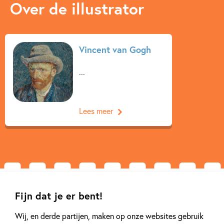
Over de illustrator
Vincent van Gogh
...
Lees meer
Fijn dat je er bent!
Andere boeken uit de serie 'Vincent'
Wij, en derde partijen, maken op onze websites gebruik