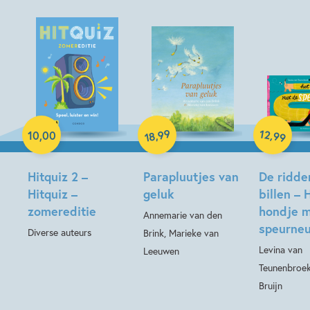
Paperback
99
12
,
,
10
,
00
99
18
Hardcover
Hardcover
Hitquiz 2 –
Parapluutjes van
De ridde
Hitquiz –
geluk
billen – 
zomereditie
hondje m
Annemarie van den
speurne
Diverse auteurs
Brink, Marieke van
Levina van
Leeuwen
Teunenbroek
Bruijn