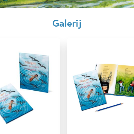
Kenmerken van dit boek
Galerij
5 – 7 jaar
7 – 9 jaar
9 – 12 jaar
Poëzie, liedjes & rijm
Theo Olthuis
Aron Dijkstra