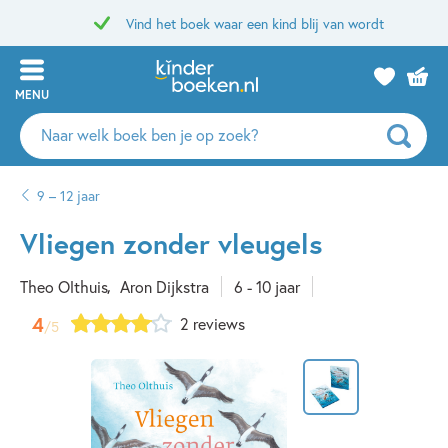
Vind het boek waar een kind blij van wordt
MENU
Zoeken
naar
boeken,
9 – 12 jaar
auteurs
en
Vliegen zonder vleugels
uitgevers
Theo Olthuis
Aron Dijkstra
6 - 10 jaar
4
2 reviews
/5