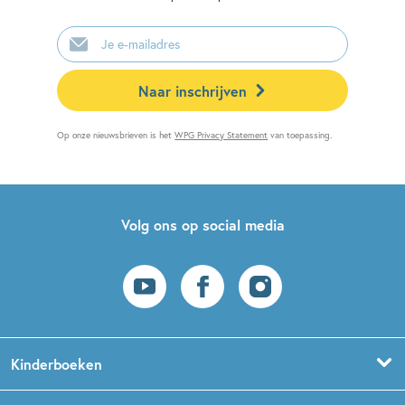
E-
mailadres
Naar inschrijven
Op onze nieuwsbrieven is het
WPG Privacy Statement
van toepassing.
Volg ons op social media
Kinderboeken
Voorleesboeken