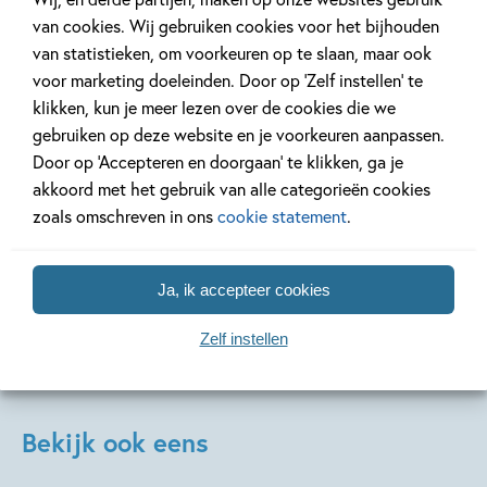
van cookies. Wij gebruiken cookies voor het bijhouden
20 APRIL 2026
27 FEBRUARI 2026
van statistieken, om voorkeuren op te slaan, maar ook
Oplossing ‘De schaduwroof’
Ons Kinderpane
voor marketing doeleinden. Door op ‘Zelf instellen’ te
puzzel!
regent ganzen’
klikken, kun je meer lezen over de cookies die we
gebruiken op deze website en je voorkeuren aanpassen.
Door op ‘Accepteren en doorgaan’ te klikken, ga je
Lees meer
Lees meer
akkoord met het gebruik van alle categorieën cookies
zoals omschreven in ons
cookie statement
.
Bekijk alle artikelen
Ja, ik accepteer cookies
Zelf instellen
Bekijk ook eens