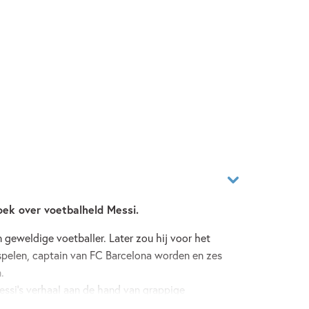
oek over voetbalheld Messi.
n geweldige voetballer. Later zou hij voor het
spelen, captain van FC Barcelona worden en zes
.
ssi’s verhaal aan de hand van grappige
tatistieken en info over voetbaltechniek. Leer alles