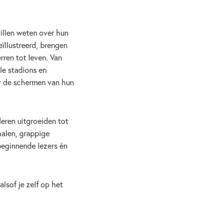
willen weten over hun
ïllustreerd, brengen
rren tot leven. Van
le stadions en
er de schermen van hun
eren uitgroeiden tot
halen, grappige
beginnende lezers én
lsof je zelf op het