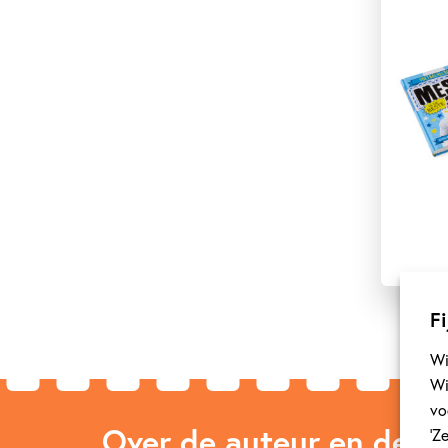
Fi
Wi
Wi
vo
Over de auteur en de ill
‘Z