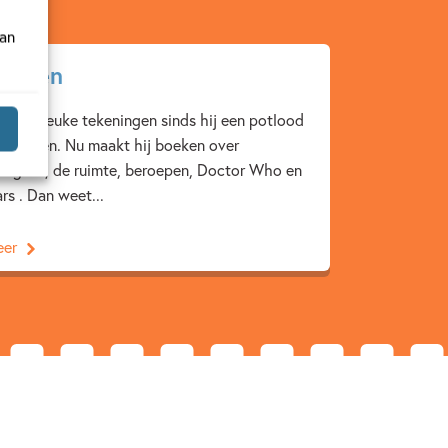
van
Green
kt al leuke tekeningen sinds hij een potlood
thouden. Nu maakt hij boeken over
wagens, de ruimte, beroepen, Doctor Who en
rs . Dan weet...
eer