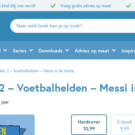
 kind blij van wordt
Vraag gratis advies op maat
Zoeken
naar
boeken,
auteurs
d
Series
Downloads
Advies op maat
Inspir
en
uitgevers
den 2 – Voetbalhelden – Messi is de beste
2 – Voetbalhelden – Messi i
 jaar
Hardcover
E-book
10
,
99
9
,
99