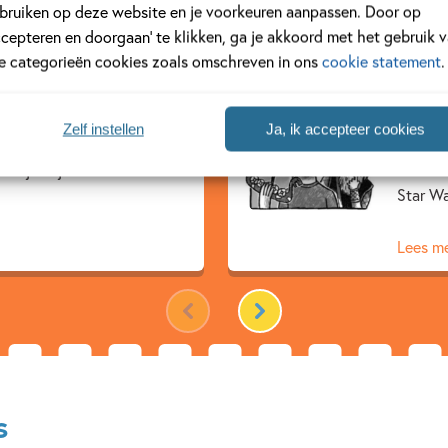
bruiken op deze website en je voorkeuren aanpassen. Door op
ccepteren en doorgaan’ te klikken, ga je akkoord met het gebruik 
le categorieën cookies zoals omschreven in ons
cookie statement
.
Dan 
en museum voor wetenschap,
Dan maa
Zelf instellen
Ja, ik accepteer cookies
gjes vouwde en bellen blies
kan vas
chrijft hij boeken over
vracht
Star Wa
Lees m
s