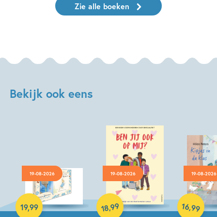
Zie alle boeken
Bekijk ook eens
19-08-2026
19-08-2026
19-08-2026
Hardcover
Hardcover
99
16
,
,
19
,
99
99
18
Hardcover