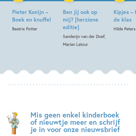
Pieter Konijn –
Ben jij ook op
Kipjes – 
Boek en knuffel
mij? [herziene
de klas
editie]
Beatrix Potter
Hilde Peters
Sanderijn van der Doef,
Marian Latour
Mis geen enkel kinderboek
of nieuwtje meer en schrijf
je in voor onze nieuwsbrief