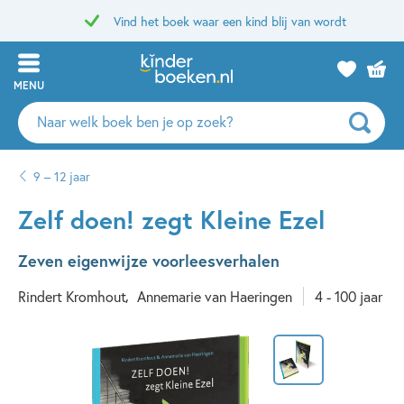
Vind het boek waar een kind blij van wordt
MENU
Zoeken
naar
boeken,
9 – 12 jaar
auteurs
en
Zelf doen! zegt Kleine Ezel
uitgevers
Zeven eigenwijze voorleesverhalen
Rindert Kromhout
Annemarie van Haeringen
4 - 100 jaar