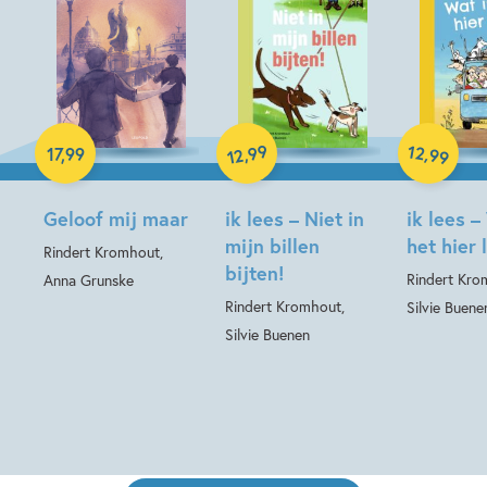
Paperback
Hardcover
Hardcover
99
12
,
,
17
,
99
99
12
Geloof mij maar
ik lees – Niet in
ik lees –
mijn billen
het hier 
Rindert Kromhout,
bijten!
Rindert Kro
Anna Grunske
Rindert Kromhout,
Silvie Buene
Silvie Buenen