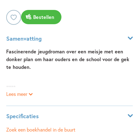
Bestellen
Samenvatting
Fascinerende jeugdroman over een meisje met een
donker plan om haar ouders en de school voor de gek
te houden.
*****
Lees meer
‘Meesterlijk jeugdboek’
NRC Handelsblad
Specificaties
Vriendinnen zijn met Rifka is het hoogste wat je kunt
bereiken. Dat is denk ik zo’n beetje wat het is. En daarom
Leeftijdsindicatie:
12 - 15 jaar
Zoek een boekhandel in de buurt
wil iedereen dat.
ISBN:
9789025881238