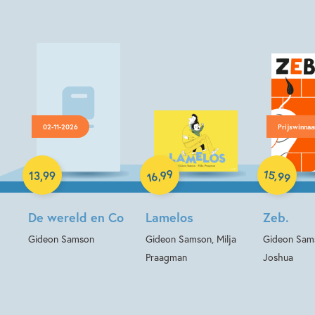
02-11-2026
Prijswinnaa
Hardcover
Hardcover
Hardcover
99
15
,
,
13
,
99
99
16
De wereld en Co
Lamelos
Zeb.
Gideon Samson
Gideon Samson, Milja
Gideon Sam
Praagman
Joshua