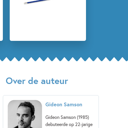
Meesterlijk jeugdboek’ - NRC Handelsblad
‘Gideon Samson overtreft zichzelf’ - Het Parool
‘Duizelingwekkend tempo, sublieme stijl en
adembenemende compositie’ - Juryrapport Zilveren Griffel
‘Verbluffend’ - De Morgen
‘Samson weet zelfs op de laatste bladzijde nog te
verrassen’ - Trouw
Over de auteur
‘Overrompelend’ - Juryrapport Gouden Lijst
'Met
Zwarte zwaan
toont Gideon Samson zich opnieuw een
van de beste schrijvers van zijn generatie.' - Joukje Akveld
Gideon Samson
in
Lezen
Gideon Samson (1985)
debuteerde op 22-jarige