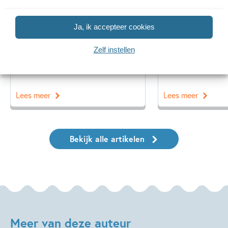
Ja, ik accepteer cookies
14 SEPTEMBER 2025
14 MEI 2025
Ons Kinderpanel leest: ‘De
Interview met
Zelf instellen
blauwevinvistemster’
over ‘Neem een
Lees meer
Lees meer
Bekijk alle artikelen
Meer van deze auteur