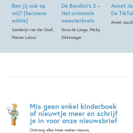
Ben jij ook op
De Bandini’s 2 –
Annet Ja
mij? [herziene
Het criminele
De TikTo
editie]
meesterbrein
Annet Jaco
Sanderijn van der Doef,
Ilona de Lange, Micky
Marian Latour
Dirkzwager
Mis geen enkel kinderboek
of nieuwtje meer en schrijf
je in voor onze nieuwsbrief
Ontvang elke twee weken nieuws,