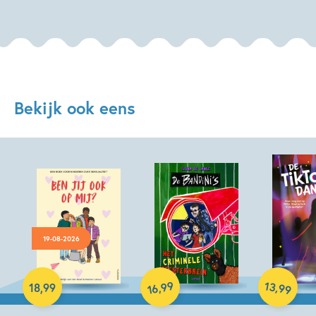
Bekijk ook eens
19-08-2026
Hardcover
Hardcover
Hardcover
99
13
,
,
18
,
99
99
16