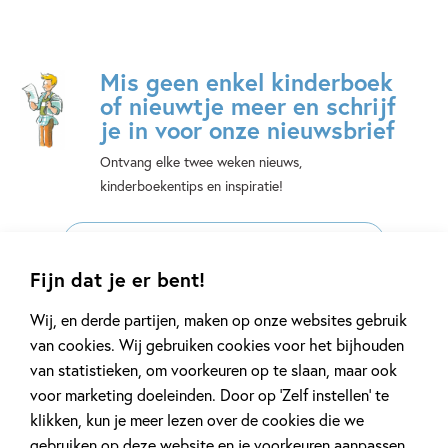
Mis geen enkel kinderboek
of nieuwtje meer en schrijf
je in voor onze nieuwsbrief
Ontvang elke twee weken nieuws,
kinderboekentips en inspiratie!
E-
mailadres
Fijn dat je er bent!
Naar inschrijven
Wij, en derde partijen, maken op onze websites gebruik
van cookies. Wij gebruiken cookies voor het bijhouden
Op onze nieuwsbrieven is het
WPG Privacy Statement
van toepassing.
van statistieken, om voorkeuren op te slaan, maar ook
voor marketing doeleinden. Door op ‘Zelf instellen’ te
klikken, kun je meer lezen over de cookies die we
Volg ons op social media
gebruiken op deze website en je voorkeuren aanpassen.