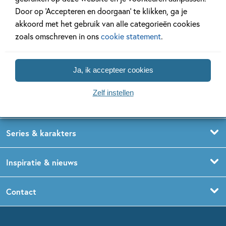
Door op ‘Accepteren en doorgaan’ te klikken, ga je
akkoord met het gebruik van alle categorieën cookies
zoals omschreven in ons
cookie statement
.
Ja, ik accepteer cookies
Kinderboeken
Voorleesboeken
Zelf instellen
Leeftijdspagina’s
Prentenboeken
Boekentips 0 - 1,5 jaar
Series & karakters
Peuterboeken
Boekentips 1,5 - 3 jaar
De Gorgels
Inspiratie & nieuws
Babyboeken
Boekentips 3 - 5 jaar
Dog Man
Kinderboekenweek
Contact
Sprookjesboeken
Boekentips 5 - 7 jaar
Dolfje Weerwolfje
Kinderjury
Over ons
Kinderboeken klassiekers
Boekentips 7 - 9 jaar
Fien en Teun