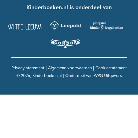
Nationale Voorleesdagen
Contact
Kinderboeken.nl is onderdeel van
Kinderboeken diversiteit
Boekentips 9 - 12 jaar
Kikker
Griffels en Penselen
Advies op maat
Grappige kinderboeken
Boekentips 12+ jaar
Spekkie en Sproet
Woutertje Pieterse Prijs
Nieuwsbrief
Spannende kinderboeken
Boekentips 15+ jaar
Mees Kees
Kinderboeken top 10
Alle boeken per onderwerp
Voor volwassenen
De regels van Floor
Prentenboeken top 10
Privacy statement
|
Algemene voorwaarden
|
Cookiestatement
Maxi & Helium
© 2026, Kinderboeken.nl | Onderdeel van
WPG Uitgevers
Voor het onderwijs
Alle kinderboekenpersonages