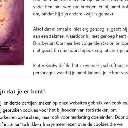
vader hem niet weg kan brengen. En hij moet oo
om, omdat hij zijn andere kwijt is geraakt.
Alsof dat allemaal al niet erg genoeg is, geeft hij
aan een zakmes, waardoor hij niet genoeg heeft 
Dus besluit Obi naar het volgende station te lop
niet goed. En dan hoort hij ook nog iets in zijn
Pieter Koolwijk flikt het ’m weer. Hij schrijft een
personages waarbij je moet lachen, je je hart va
omdraait en je maar al te goed begrijpt wat er ge
wordende rugzak van Obi. Linde Faas maakt er we
jn dat je er bent!
van.
j, en derde partijen, maken op onze websites gebruik van cookies.
j gebruiken cookies voor het bijhouden van statistieken, om
Bekijk dit boek
orkeuren op te slaan, maar ook voor marketing doeleinden. Door 
elf instellen’ te klikken, kun je meer lezen over de cookies die we