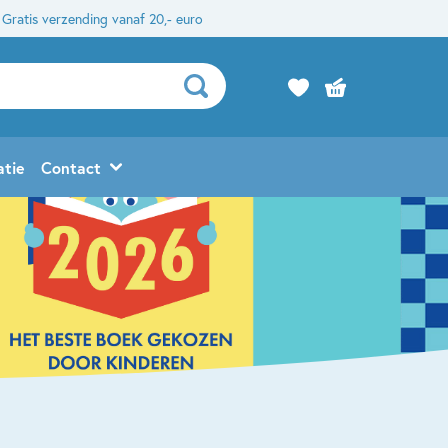
Gratis verzending vanaf 20,- euro
atie
Contact