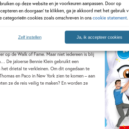
bruiken op deze website en je voorkeuren aanpassen. Door op
ccepteren en doorgaan’ te klikken, ga je akkoord met het gebruik 
le categorieën cookies zoals omschreven in ons
cookie statement
.
en & Sabine van der Stadt
Zelf instellen
Ja, ik accepteer cookies
eldberoemd: hun nieuwe film verschijnt in
ter op de Walk of Fame. Maar niet iedereen is blij
n… De jaloerse Bennie Klein gebruikt een
 het drietal te verkleinen. Om dit ongedaan te
Thomas en Paco in New York zien te komen – aan
ten ze de reis veilig te maken? En worden ze