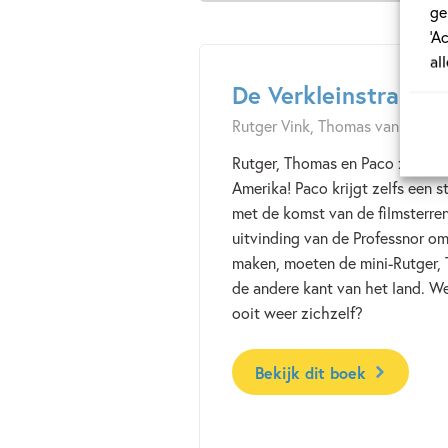
ge
‘A
al
De Verkleinstraal
Rutger Vink, Thomas van Grinsv
Rutger, Thomas en Paco zijn wer
Amerika! Paco krijgt zelfs een s
met de komst van de filmsterre
uitvinding van de Professnor om
maken, moeten de mini-Rutger, 
de andere kant van het land. We
ooit weer zichzelf?
Bekijk dit boek