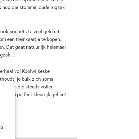
k nog die stomme, oude rugzak
 ook nog iets te veel geld uit
om een treinkaartje te kopen.
en. Dat gaat natuurlijk helemaal
 rugzak…
 verhaal vol Koolwijkeske
sthoudt, je buik zich soms
beurt in die steeds voller
er een perfect kleurrijk geheel
op