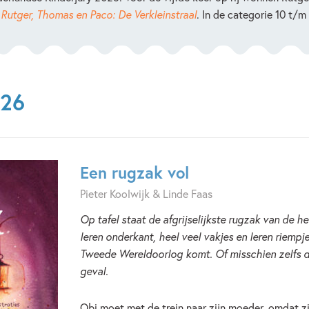
Rutger, Thomas en Paco: De Verkleinstraal
. In de categorie 10 t/m
026
Een rugzak vol
Pieter Koolwijk & Linde Faas
Op tafel staat de afgrijselijkste rugzak van de h
leren onderkant, heel veel vakjes en leren riempjes.
Tweede Wereldoorlog komt. Of misschien zelfs de 
geval.
Obi moet met de trein naar zijn moeder, omdat zi