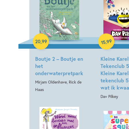
Hardcover
Hardcover
99
,
20
,
99
15
Boutje 2 – Boutje en
Kleine Karel
het
Tekenclub 5
onderwaterpretpark
Kleine Karel
tekenclub 5
Mirjam Oldenhave, Rick de
wat ik kwa
Haas
Dav Pilkey