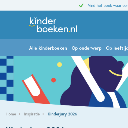
Vind het boek waar een
Alle kinderboeken
Op onderwerp
Op leeftij
Home
Inspiratie
Kinderjury 2026