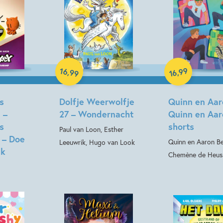
Hardcover
Hardcover
16
99
,
,
99
16
s
Dolfje Weerwolfje
Quinn en Aar
 –
27 – Wondernacht
Quinn en Aar
s
shorts
Paul van Loon, Esther
 – Doe
Quinn en Aaron B
Leeuwrik, Hugo van Look
ak
Chemène de Heus