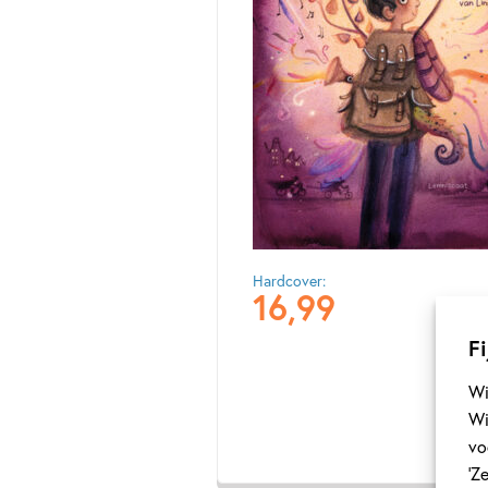
Hardcover:
16
,
99
Fi
Wi
Wi
vo
‘Z