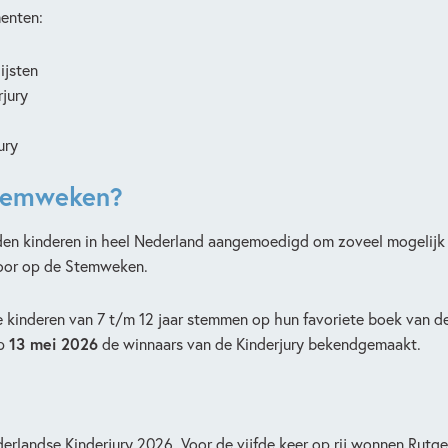
menten:
ijsten
rjury
ury
Stemweken?
rden kinderen in heel Nederland aangemoedigd om zoveel mogelijk 
voor op de Stemweken.
le kinderen van 7 t/m 12 jaar stemmen op hun favoriete boek van d
op
13 mei 2026
de winnaars van de Kinderjury bekendgemaakt.
derlandse Kinderjury 2026. Voor de vijfde keer op rij wonnen Rutg