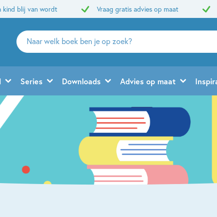
 kind blij van wordt
Vraag gratis advies op maat
Zoeken
naar
boeken,
auteurs
d
Series
Downloads
Advies op maat
Inspir
en
uitgevers