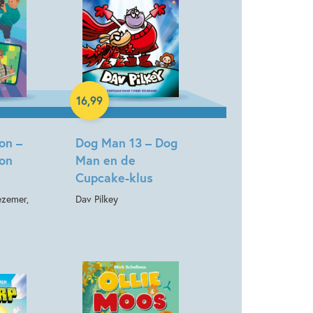
Hardcover
16
,
99
on –
Dog Man 13 – Dog
on
Man en de
Cupcake-klus
ezemer,
Dav Pilkey