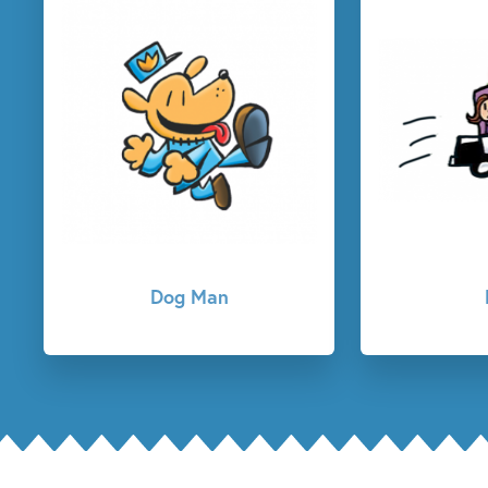
Baas
F