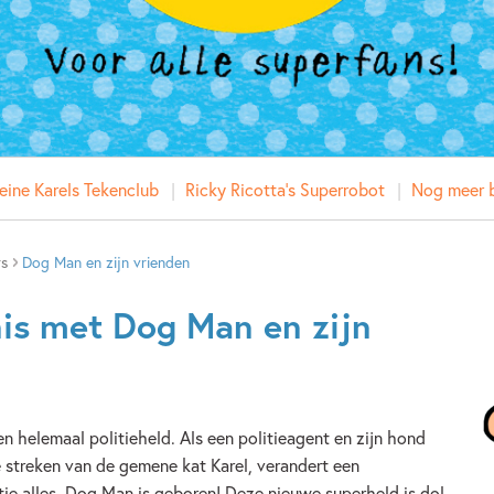
eine Karels Tekenclub
Ricky Ricotta's Superrobot
Nog meer b
rs
Dog Man en zijn vrienden
is met Dog Man en zijn
en helemaal politieheld. Als een politieagent en zijn hond
streken van de gemene kat Karel, verandert een
ie alles. Dog Man is geboren! Deze nieuwe superheld is dol