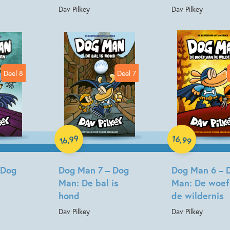
Dav Pilkey
Dav Pilkey
Deel 8
Deel 7
Hardcover
Hardcover
99
16
,
,
99
16
 Dog
Dog Man 7 – Dog
Dog Man 6 – 
Man: De bal is
Man: De woef
hond
de wildernis
Dav Pilkey
Dav Pilkey