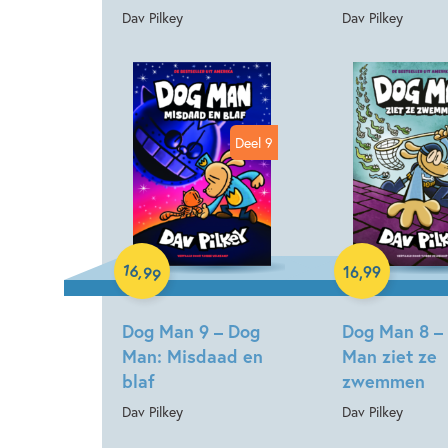
Dav Pilkey
Dav Pilkey
Deel 9
Hardcover
Hardcover
16
,
16
,
99
99
Dog Man 9 – Dog
Dog Man 8 –
Man: Misdaad en
Man ziet ze
blaf
zwemmen
Dav Pilkey
Dav Pilkey