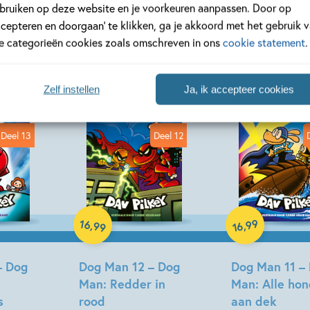
bruiken op deze website en je voorkeuren aanpassen. Door op
n!
ccepteren en doorgaan’ te klikken, ga je akkoord met het gebruik 
le categorieën cookies zoals omschreven in ons
cookie statement
.
Zelf instellen
Ja, ik accepteer cookies
Deel 13
Deel 12
Hardcover
Hardcover
16
99
,
,
99
16
– Dog
Dog Man 12 – Dog
Dog Man 11 –
Man: Redder in
Man: Alle ho
s
rood
aan dek