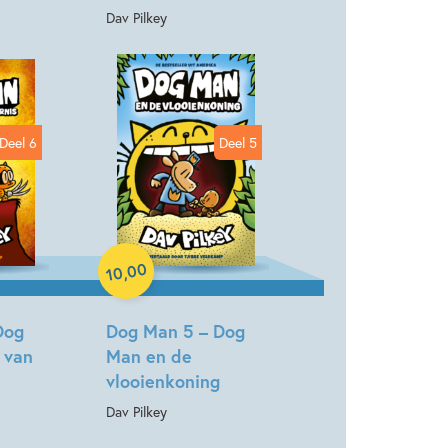
Dav Pilkey
Deel 6
Deel 5
Paperback
00
,
10
Dog
Dog Man 5 – Dog
 van
Man en de
vlooienkoning
Dav Pilkey