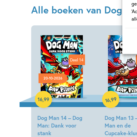
ge
Alle boeken van Dog Ma
‘A
al
Deel 14
20-10-2026
Hardcover
Hardcover
99
,
16
,
99
16
Dog Man 14 – Dog
Dog Man 13 
Man: Dank voor
Man en de
stank
Cupcake-klu