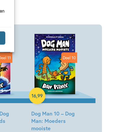
van
Deel 11
Deel 10
Hardcover
16
,
99
 Dog
Dog Man 10 – Dog
nds
Man: Moeders
mooiste