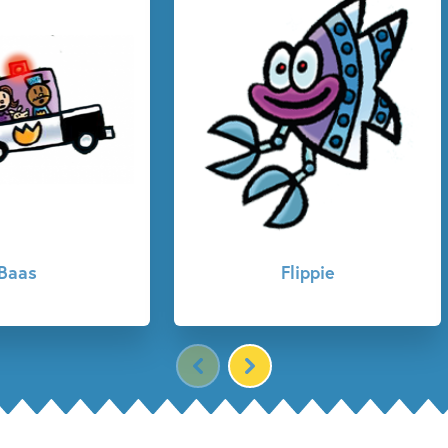
lippie
Karel