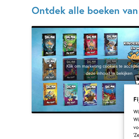
Ontdek alle boeken va
Klik om marketing cookies te accept
deze inhoud te bekijken
Fi
Wi
Wi
vo
‘Z