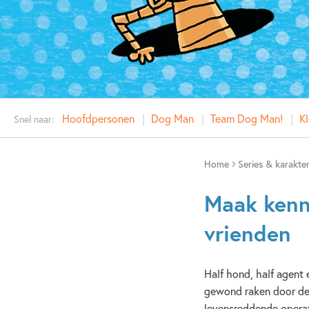
Hoofdpersonen
Dog Man
Team Dog Man!
Kl
Snel naar:
Home
Series & karakte
Maak kenn
vrienden
Half hond, half agent 
gewond raken door de 
levensreddende operat