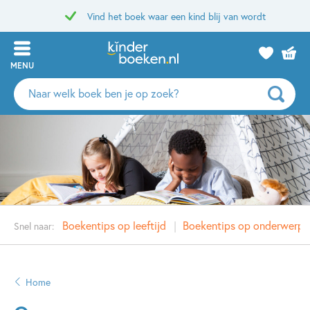
Vind het boek waar een kind blij van wordt
MENU
Zoeken
naar
boeken,
auteurs
en
uitgevers
Boekentips op leeftijd
Boekentips op onderwerp
Snel naar:
Home