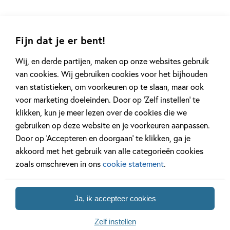
Boekentips op onderwerp
Fijn dat je er bent!
Wij, en derde partijen, maken op onze websites gebruik
van cookies. Wij gebruiken cookies voor het bijhouden
van statistieken, om voorkeuren op te slaan, maar ook
voor marketing doeleinden. Door op ‘Zelf instellen’ te
klikken, kun je meer lezen over de cookies die we
Actie & avontuur
Fantasie & magie
gebruiken op deze website en je voorkeuren aanpassen.
Door op ‘Accepteren en doorgaan’ te klikken, ga je
akkoord met het gebruik van alle categorieën cookies
zoals omschreven in ons
cookie statement
.
Bekijk de tips van ons
Ja, ik accepteer cookies
Kinderpanel
Zelf instellen