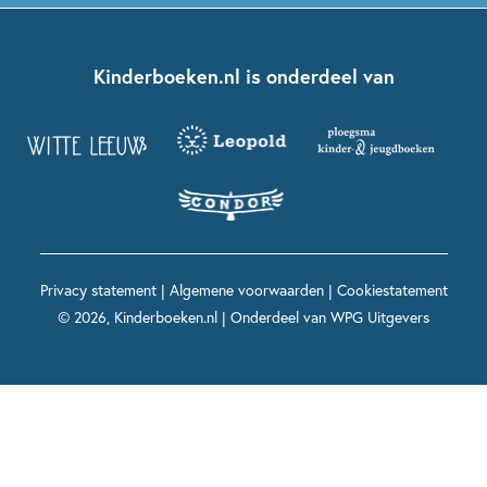
Kinderjury
Over ons
Kinderboeken klassiekers
Boekentips 7 - 9 jaar
Fien en Teun
Nationale Voorleesdagen
Contact
Kinderboeken.nl is onderdeel van
Kinderboeken diversiteit
Boekentips 9 - 12 jaar
Kikker
Griffels en Penselen
Advies op maat
Grappige kinderboeken
Boekentips 12+ jaar
Spekkie en Sproet
Woutertje Pieterse Prijs
Nieuwsbrief
Spannende kinderboeken
Boekentips 15+ jaar
Mees Kees
Kinderboeken top 10
Alle boeken per onderwerp
Voor volwassenen
De regels van Floor
Prentenboeken top 10
Privacy statement
|
Algemene voorwaarden
|
Cookiestatement
Maxi & Helium
© 2026, Kinderboeken.nl | Onderdeel van
WPG Uitgevers
Voor het onderwijs
Alle kinderboekenpersonages