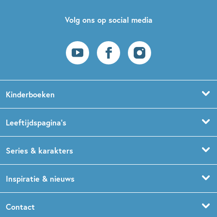
Volg ons op social media
Kinderboeken
Voorleesboeken
Leeftijdspagina’s
Prentenboeken
Boekentips 0 - 1,5 jaar
Series & karakters
Peuterboeken
Boekentips 1,5 - 3 jaar
De Gorgels
Inspiratie & nieuws
Babyboeken
Boekentips 3 - 5 jaar
Dog Man
Kinderboekenweek
Contact
Sprookjesboeken
Boekentips 5 - 7 jaar
Dolfje Weerwolfje