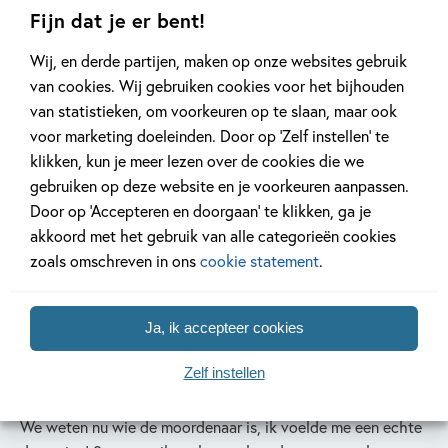
Patti vond ik de meest uitdagende opdracht. Het was toen
Fijn dat je er bent!
echt een puzzel, waarmee is ze vermoord en wie zou dat
Wij, en derde partijen, maken op onze websites gebruik
gedaan kunnen hebben. Moeilijk, maar daardoor ook leuk! Ik
van cookies. Wij gebruiken cookies voor het bijhouden
zou andere boeken uit deze serie ook willen lezen. Als je
van statistieken, om voorkeuren op te slaan, maar ook
van spannende puzzeltochten houdt, moet je dit boek echt
voor marketing doeleinden. Door op ‘Zelf instellen’ te
lezen! Maar je moet wel een klein beetje detective willen
klikken, kun je meer lezen over de cookies die we
zijn, anders vind je dit boek misschien minder leuk.
gebruiken op deze website en je voorkeuren aanpassen.
Door op ‘Accepteren en doorgaan’ te klikken, ga je
akkoord met het gebruik van alle categorieën cookies
Naud (8)
zoals omschreven in ons
cookie statement
.
Een superleuk boek met hele leuke vragen en puzzels. Het
Ja, ik accepteer cookies
was mijn eerste boek dat over een moord ging, dat was wel
een beetje spannend, vooral het stukje over de schorpioen.
Zelf instellen
We weten nu wie de moordenaar is, ik voelde me een echte