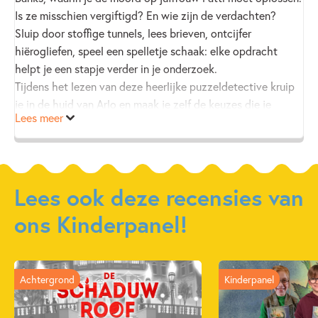
Is ze misschien vergiftigd? En wie zijn de verdachten?
Sluip door stoffige tunnels, lees brieven, ontcijfer
hiërogliefen, speel een spelletje schaak: elke opdracht
helpt je een stapje verder in je onderzoek.
Tijdens het lezen van deze heerlijke puzzeldetective kruip
je in de huid van Arlo en maak je zelf de keuzes die je
Lees meer
dichter bij de moordenaar brengen. Of juist naar een
vroegtijdig einde! Dit verhaal over Egypte is een los te
lezen deel in de serie over de jonge detective Arlo Banks.
Eerder verscheen
Moord op het spoor
.
Lees ook deze recensies van
ons Kinderpanel!
Achtergrond
Kinderpanel