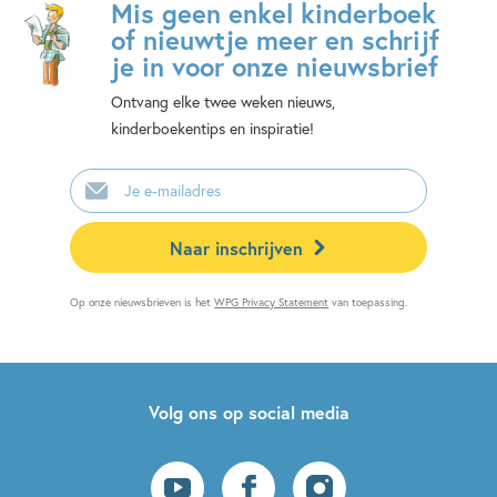
Mis geen enkel kinderboek
of nieuwtje meer en schrijf
je in voor onze nieuwsbrief
Ontvang elke twee weken nieuws,
kinderboekentips en inspiratie!
E-
mailadres
Naar inschrijven
Op onze nieuwsbrieven is het
WPG Privacy Statement
van toepassing.
Volg ons op social media