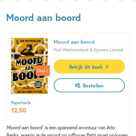
Moord aan boord
Moord aan boord
Paul Westmoreland & Dynamo Limited
Bekijk dit boek
Deel 2
Deel 2
Bestellen
Paperback:
12
,
50
Moord aan boord
is een spannend avontuur van Arlo
Banks, waarin je de moord op juffrouw Patti moet oplossen.