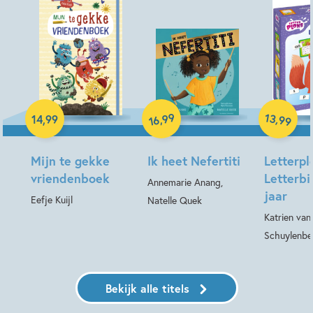
Hardcover
Hardcover
Spel
99
13
,
,
14
,
99
99
16
Mijn te gekke
Ik heet Nefertiti
Letterpl
vriendenboek
Letterbi
Annemarie Anang,
jaar
Eefje Kuijl
Natelle Quek
Katrien van
Schuylenbe
Bekijk alle titels