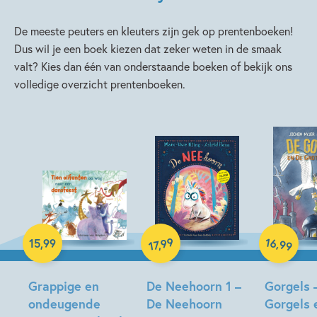
De meeste peuters en kleuters zijn gek op prentenboeken!
Dus wil je een boek kiezen dat zeker weten in de smaak
valt? Kies dan één van onderstaande boeken of bekijk ons
volledige overzicht prentenboeken.
Hardcover
16
99
,
15
,
99
,
99
17
Hardcover
Hardcover
Grappige en
De Neehoorn 1 –
Gorgels 
ondeugende
De Neehoorn
Gorgels 