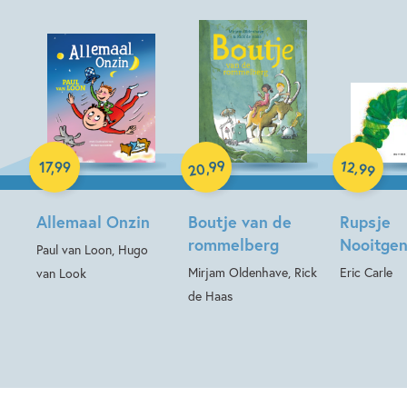
Hardcover
Hardcover
Hardcover
99
12
,
,
17
,
99
99
20
Allemaal Onzin
Boutje van de
Rupsje
rommelberg
Nooitge
Paul van Loon, Hugo
Mirjam Oldenhave, Rick
Eric Carle
van Look
de Haas