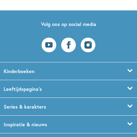
Volg ons op social media
Kinderboeken
Voorleesboeken
Leeftijdspagina’s
Prentenboeken
Boekentips 0 - 1,5 jaar
Series & karakters
Peuterboeken
Boekentips 1,5 - 3 jaar
De Gorgels
Inspiratie & nieuws
Babyboeken
Boekentips 3 - 5 jaar
Dog Man
Kinderboekenweek