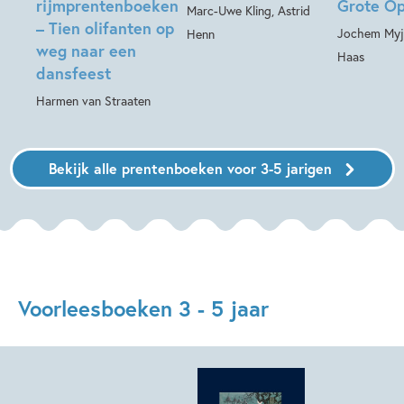
rijmprentenboeken
Grote Op
Marc-Uwe Kling, Astrid
– Tien olifanten op
Jochem Myje
Henn
weg naar een
Haas
dansfeest
Harmen van Straaten
Bekijk alle prentenboeken voor 3-5 jarigen
Voorleesboeken 3 - 5 jaar