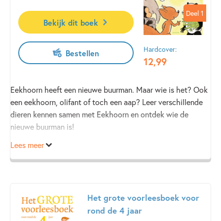
Deel 1
Deel 1
Bekijk dit boek
Hardcover:
Bestellen
12
,
99
Eekhoorn heeft een nieuwe buurman. Maar wie is het? Ook
een eekhoorn, olifant of toch een aap? Leer verschillende
dieren kennen samen met Eekhoorn en ontdek wie de
nieuwe buurman is!
Lees meer
Het grote voorleesboek voor
rond de 4 jaar