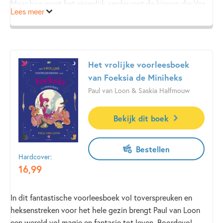
Maar hoe moet het eigenlijk verder met de kippen die Vos
Lees meer
thuis heeft gelaten, of met het boek dat Wasbeer nog niet
uit had? En met Beer, die helemaal niet kan slapen zonder
zijn knuffel?
Het vrolijke voorleesboek
van Foeksia de Miniheks
Paul van Loon & Saskia Halfmouw
Bekijk dit boek
Bestellen
Hardcover:
16
,
99
In dit fantastische voorleesboek vol toverspreuken en
heksenstreken voor het hele gezin brengt Paul van Loon
een wereld vol magie en fantasie tot leven. Boordevol