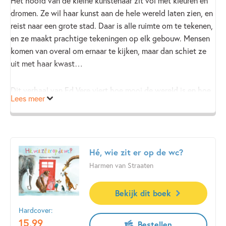
Het hoofd van de kleine kunstenaar zit vol met kleuren en
dromen. Ze wil haar kunst aan de hele wereld laten zien, en
reist naar een grote stad. Daar is alle ruimte om te tekenen,
en ze maakt prachtige tekeningen op elk gebouw. Mensen
komen van overal om ernaar te kijken, maar dan schiet ze
uit met haar kwast…
Dit verhaal van Ed Vere viert hoe mooi de wereld is en hoe
Lees meer
fijn het is dat er kunstenaars zijn die dit laten zien. Het
moedigt kinderen aan om zelf vrolijk te gaan tekenen en
kleuren, zonder regels. Elk kind kan creatief zijn!
Hé, wie zit er op de wc?
Harmen van Straaten
Bekijk dit boek
Hardcover:
15
,
99
Bestellen