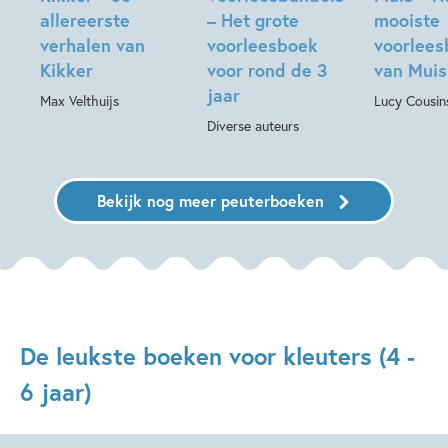
allereerste
– Het grote
mooiste
verhalen van
voorleesboek
voorlees
Kikker
voor rond de 3
van Muis
jaar
Max Velthuijs
Lucy Cousin
Diverse auteurs
Bekijk nog meer peuterboeken
De leukste boeken voor kleuters (4 -
6 jaar)