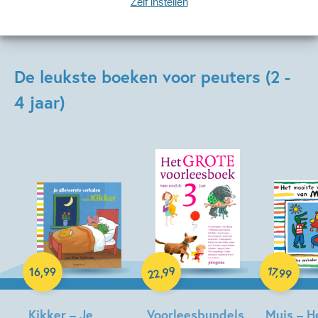
Zelf instellen
De leukste boeken voor peuters (2 -
4 jaar)
99
17
,
,
16
,
99
99
22
Hardcover
Hardcover
Hardcover
Kikker – Je
Voorleesbundels
Muis – H