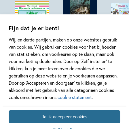
Fijn dat je er bent!
Luisterboek
Hardcover
99
7
,
99
,
17
,
99
29
Hardcover
Wij, en derde partijen, maken op onze websites gebruik
van cookies. Wij gebruiken cookies voor het bijhouden
van statistieken, om voorkeuren op te slaan, maar ook
Kikker – Mijn
Sprookjesboek
Fien & T
voor marketing doeleinden. Door op ‘Zelf instellen’ te
mooiste
van De Efteling
Het grot
klikken, kun je meer lezen over de cookies die we
voorleesboek
dierenfe
Anton Pieck
gebruiken op deze website en je voorkeuren aanpassen.
van Kikker
Door op ‘Accepteren en doorgaan’ te klikken, ga je
Max Velthuijs
akkoord met het gebruik van alle categorieën cookies
zoals omschreven in ons
cookie statement
.
Alle voorleesboeken ontdekken
Ja, ik accepteer cookies