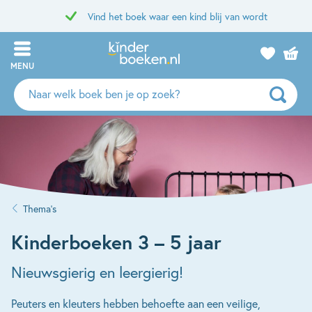
Vind het boek waar een kind blij van wordt
MENU
Zoeken
naar
boeken,
auteurs
en
uitgevers
Thema’s
Kinderboeken 3 – 5 jaar
Nieuwsgierig en leergierig!
Peuters en kleuters hebben behoefte aan een veilige,