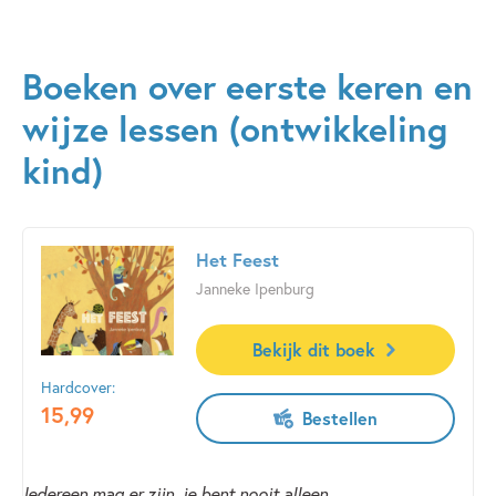
Boeken over eerste keren en
wijze lessen (ontwikkeling
kind)
Het Feest
Janneke Ipenburg
Bekijk dit boek
Hardcover:
15
,
99
Bestellen
Iedereen mag er zijn, je bent nooit alleen…