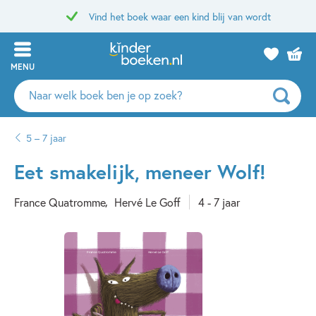
Vind het boek waar een kind blij van wordt
MENU
Zoeken
naar
boeken,
5 – 7 jaar
auteurs
en
Eet smakelijk, meneer Wolf!
uitgevers
France Quatromme
Hervé Le Goff
4 - 7 jaar