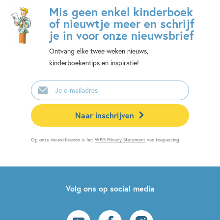
Mis geen enkel kinderboek
of nieuwtje meer en schrijf
je in voor onze nieuwsbrief
Ontvang elke twee weken nieuws,
kinderboekentips en inspiratie!
E-
mailadres
Naar inschrijven
Op onze nieuwsbrieven is het
WPG Privacy Statement
van toepassing.
Volg ons op social media