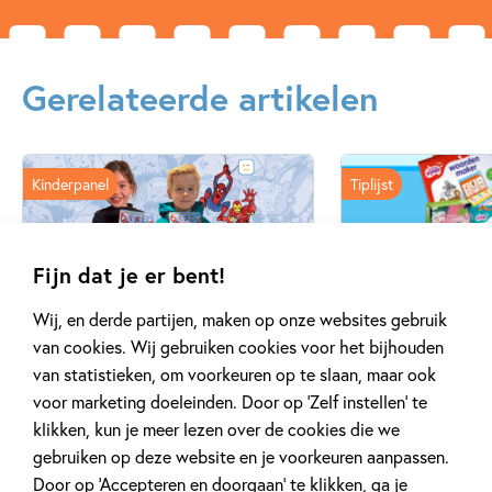
Gerelateerde artikelen
Kinderpanel
Tiplijst
Fijn dat je er bent!
11 JANUARI 2026
16 JULI 2025
Wij, en derde partijen, maken op onze websites gebruik
Ons Kinderpanel leest:
De leukste spe
van cookies. Wij gebruiken cookies voor het bijhouden
‘Marvel Superhelden’
vakantie!
van statistieken, om voorkeuren op te slaan, maar ook
voor marketing doeleinden. Door op ‘Zelf instellen’ te
klikken, kun je meer lezen over de cookies die we
gebruiken op deze website en je voorkeuren aanpassen.
Lees meer
Lees meer
Door op ‘Accepteren en doorgaan’ te klikken, ga je