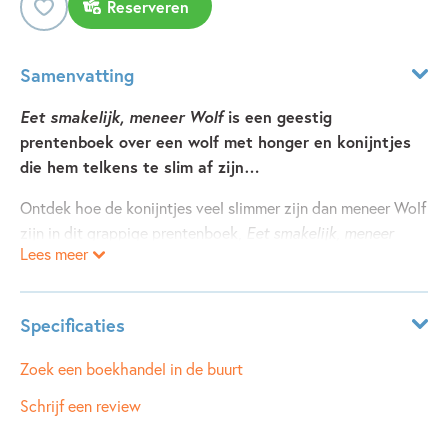
Reserveren
Samenvatting
Eet smakelijk, meneer Wolf
is een geestig
prentenboek over een wolf met honger en konijntjes
die hem telkens te slim af zijn…
Ontdek hoe de konijntjes veel slimmer zijn dan meneer Wolf
zijn in dit grappige prentenboek,
Eet smakelijk, meneer
Lees meer
Wolf
van France Quatromme en Hervé Le Goff. Meneer Wolf
heeft honger. Grote honger! En het liefst eet hij konijntjes.
Mevrouw Konijn en haar zes kleintjes wonen in het bos en
Specificaties
zijn slimmer dan Meneer Wolf. Veel slimmer! Ze geven hem
heerlijke viooltjes­siroop - zo lekker. Hij wil nog meer
Leeftijdsindicatie:
4 - 7 jaar
Zoek een boekhandel in de buurt
drinken. Dat kan, maar dan moet hij wel zelf de besjes gaan
ISBN:
9789493474765
Schrijf een review
plukken. Zo leiden de konijntjes hem keer op keer om de
NUR:
273
tuin met zoete drankjes, waardoor Meneer Wolf alsmaar