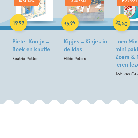
19-08-2026
19-08-2026
17-08-2026
Hardcover
Hardcover
Paperback
32
99
,
,
19
,
99
50
16
Pieter Konijn –
Kipjes – Kipjes in
Loco Min
Boek en knuffel
de klas
mini pak
Zoem & 
Beatrix Potter
Hilde Peters
leren le
Job van Gel