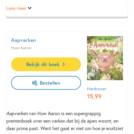
Lees meer
Geweldig geïllustreerd door Harmen van Straaten, grappig,
ondeugend en net even anders.
Aapvarken
Huw Aaron
Bekijk dit boek
Bestellen
Hardcover:
15
,
99
Aapvarken
van Huw Aaron is een supergrappig
prentenboek over een varken dat bij de apen woont, en
daar prima past. Want het gaat er niet om hoe je eruitziet