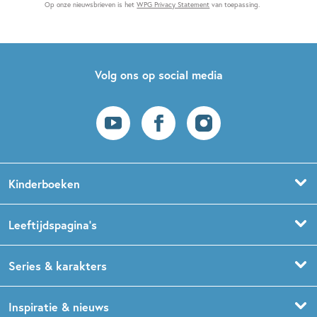
Op onze nieuwsbrieven is het
WPG Privacy Statement
van toepassing.
Volg ons op social media
Kinderboeken
Voorleesboeken
Leeftijdspagina’s
Prentenboeken
Boekentips 0 - 1,5 jaar
Series & karakters
Peuterboeken
Boekentips 1,5 - 3 jaar
De Gorgels
Inspiratie & nieuws
Babyboeken