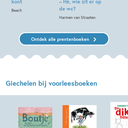
kont
– Hé, wie zit er op
de wc?
Beach
Harmen van Straaten
Ontdek alle prentenboeken
Giechelen bij voorleesboeken