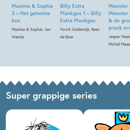
Maxime & Sophie
Billy Extra
Meester 
3 – Het geheime
Plankgas 1 – Billy
Meester 
bos
Extra Plankgas
& de gro
prank ev
Maxime & Sophie, Jan
Yorick Goldewijk, Kees
Jesper Hesse
Vriends
de Boer
Michel Maas
Super grappige series