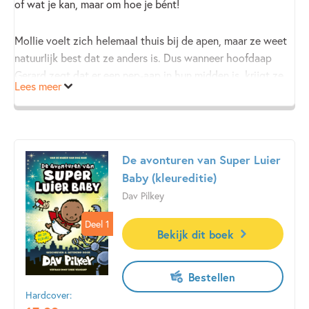
of wat je kan, maar om hoe je bént!
Mollie voelt zich helemaal thuis bij de apen, maar ze weet
natuurlijk best dat ze anders is. Dus wanneer hoofdaap
Gerard zegt dat er een nep-aap in hun midden is, krijgt ze
Lees meer
het behoorlijk benauwd.
Om te testen wie de na-aper is, worden er drie proeven
gehouden: de bananen-eet-proef, de apentaalproef en de
De avonturen van Super Luier
slingerproef... Lukt het Mollie om te slagen voor deze
Baby (kleureditie)
proeven? Dat wordt nog moeilijk!
Dav Pilkey
Huw Aaron schreef en tekende eerder het grappige
Deel 1
Deel 1
Bekijk dit boek
prentenboek
Welterusten, vieze Blob!
Bestellen
Hardcover: