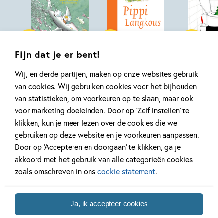
15
99
Hardcover
Hardcover
,
Hardcover
20
,
99
,
99
27
Fijn dat je er bent!
Boutje 2 – Boutje en
Pippi Langkous –
De dikke
Wij, en derde partijen, maken op onze websites gebruik
het
Pippi Langkous
billenbij
van cookies. Wij gebruiken cookies voor het bijhouden
onderwaterpretpark
(Luxe editie)
van statistieken, om voorkeuren op te slaan, maar ook
Rindert Kro
voor marketing doeleinden. Door op ‘Zelf instellen’ te
Mirjam Oldenhave, Rick de
Astrid Lindgren, Carl
Annemarie 
klikken, kun je meer lezen over de cookies die we
Haas
Hollander
Haeringen, 
gebruiken op deze website en je voorkeuren aanpassen.
Door op ‘Accepteren en doorgaan’ te klikken, ga je
akkoord met het gebruik van alle categorieën cookies
Alle voorleesboeken bekijken
zoals omschreven in ons
cookie statement
.
Ja, ik accepteer cookies