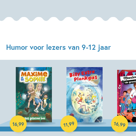
Humor voor lezers van 9-12 jaar
Hardcover
E-book
16
99
,
16
,
99
,
99
11
Hardcover