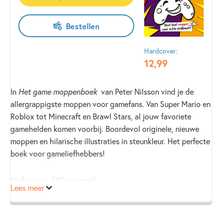
Bestellen
Hardcover:
12
,
99
In
Het game moppenboek
van Peter Nilsson vind je de
allergrappigste moppen voor gamefans. Van Super Mario en
Roblox tot Minecraft en Brawl Stars, al jouw favoriete
gamehelden komen voorbij. Boordevol originele, nieuwe
moppen en hilarische illustraties in steunkleur. Het perfecte
boek voor gameliefhebbers!
High score: 240 moppen!
Lees meer
Ken jij die mop over dat game moppenboek al?
Die is echt next level!