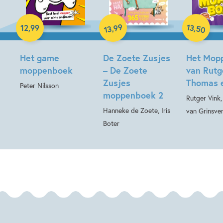
Hardcover
Paperback
13
99
,
,
12
,
99
50
13
Paperback
Het game
De Zoete Zusjes
Het Mop
moppenboek
– De Zoete
van Rutg
Zusjes
Thomas 
Peter Nilsson
moppenboek 2
Rutger Vink
Hanneke de Zoete, Iris
van Grinsve
Boter