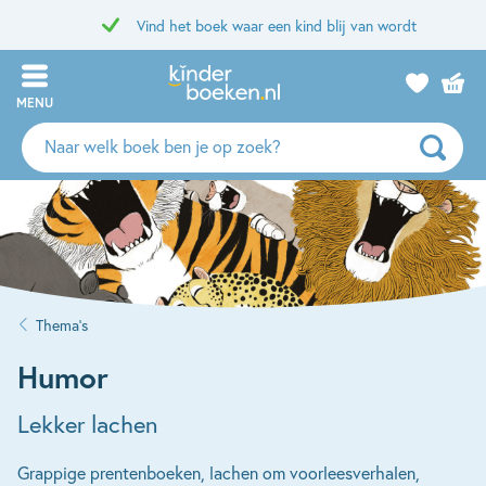
Vind het boek waar een kind blij van wordt
MENU
Zoeken
naar
boeken,
auteurs
en
uitgevers
Thema’s
Humor
Lekker lachen
Grappige prentenboeken, lachen om voorleesverhalen,