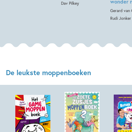
wonder n
Dav Pilkey
Gerard van 
Rudi Jonker
De leukste moppenboeken