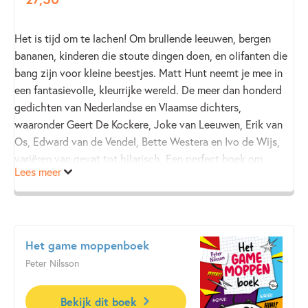
Het is tijd om te lachen! Om brullende leeuwen, bergen
bananen, kinderen die stoute dingen doen, en olifanten die
bang zijn voor kleine beestjes. Matt Hunt neemt je mee in
een fantasievolle, kleurrijke wereld. De meer dan honderd
gedichten van Nederlandse en Vlaamse dichters,
waaronder Geert De Kockere, Joke van Leeuwen, Erik van
Os, Edward van de Vendel, Bette Westera en Ivo de Wijs,
variëren van gevat tot hilarisch. Een perfect boek om
Lees meer
telkens weer te ontdekken hoe leuk poëzie kan zijn!
Het game moppenboek
Peter Nilsson
Bekijk dit boek