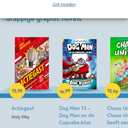
Zelf instellen
Grappige graphic novels
Hardcover
Hardcover
99
15
,
,
15
,
99
99
16
Hardcover
Actiegast
Dog Man 13 –
Chaos Un
Dog Man en de
Chaos Un
Andy Riley
Cupcake-klus
heeft ee