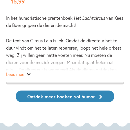
15
,
99
In het humoristische prentenboek
Het Luchtcircus
van Kees
de Boer grijpen de dieren de macht!
De tent van Circus Lala is lek. Omdat de directeur het te
duur vindt om het te laten repareren, loopt het hele orkest
weg. Zij willen geen natte voeten meer. Nu moeten de
dieren voor de muziek zorgen. Maar dat gaat helemaal
mis… De directeur is woedend! Als de dieren ontdekken
Lees meer
wat hij nu met hen van plan is, verzinnen ze een geniale
manier om voor altijd van hem af te komen!
Ontdek meer boeken vol humor
Voor fans van
Agent en Boef
, en alle andere kinderen die
van een grappig verhaal houden.