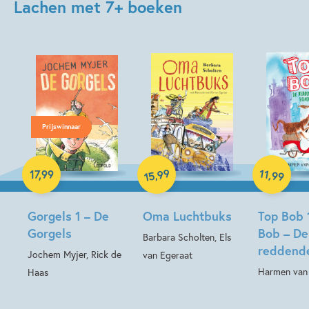
Lachen met 7+ boeken
Prijswinnaar
Hardcover
Hardcover
Hardcover
99
11
,
,
17
,
99
99
15
Gorgels 1 – De
Oma Luchtbuks
Top Bob 
Gorgels
Bob – De
Barbara Scholten, Els
reddend
Jochem Myjer, Rick de
van Egeraat
Harmen van 
Haas