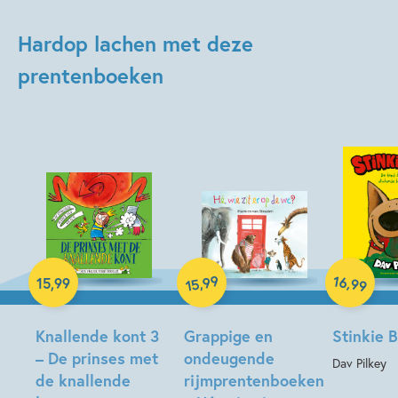
Hardop lachen met deze
prentenboeken
Hardcover
99
16
,
,
15
,
99
99
15
Hardcover
Hardcover
Knallende kont 3
Grappige en
Stinkie 
– De prinses met
ondeugende
Dav Pilkey
de knallende
rijmprentenboeken