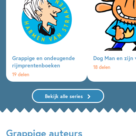
Grappige en ondeugende
Dog Man en zijn 
rijmprentenboeken
18 delen
19 delen
Bekijk alle series
Grappige auteurs