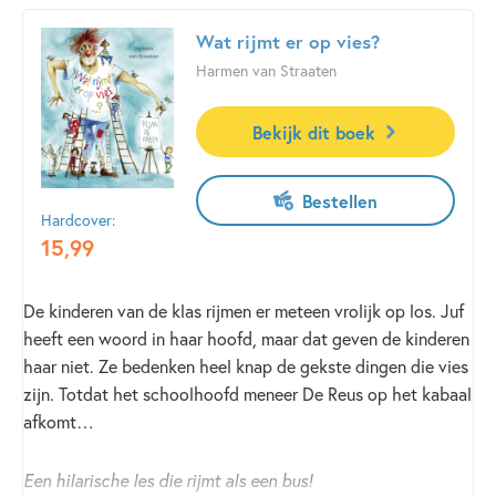
Wat rijmt er op vies?
Waarom zijn katten zo goed in gamen?
Harmen van Straaten
Ze hebben negen levens!
Bekijk dit boek
Peter Nilsson is de hoofdredacteur van tijdschrift
STOER
en
weet alles over games én is ook nog eens buitengewoon
grappig.
Bestellen
Hardcover:
15
,
99
De kinderen van de klas rijmen er meteen vrolijk op los. Juf
heeft een woord in haar hoofd, maar dat geven de kinderen
haar niet. Ze bedenken heel knap de gekste dingen die vies
zijn. Totdat het schoolhoofd meneer De Reus op het kabaal
afkomt…
Een hilarische les die rijmt als een bus!