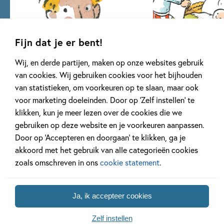
Fijn dat je er bent!
Wij, en derde partijen, maken op onze websites gebruik
van cookies. Wij gebruiken cookies voor het bijhouden
Mees Kees
Voorleesbundels
van statistieken, om voorkeuren op te slaan, maar ook
voor marketing doeleinden. Door op ‘Zelf instellen’ te
15 delen
12 delen
klikken, kun je meer lezen over de cookies die we
gebruiken op deze website en je voorkeuren aanpassen.
Bekijk alle series
Door op ‘Accepteren en doorgaan’ te klikken, ga je
akkoord met het gebruik van alle categorieën cookies
zoals omschreven in ons
cookie statement
.
Artikelen over Mirjam
Ja, ik accepteer cookies
Oldenhave
Zelf instellen