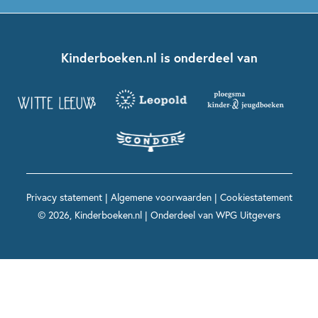
Dolfje Weerwolfje
Kinderjury
Over ons
Kinderboeken klassiekers
Boekentips 7 - 9 jaar
Fien en Teun
Nationale Voorleesdagen
Contact
Kinderboeken.nl is onderdeel van
Kinderboeken diversiteit
Boekentips 9 - 12 jaar
Kikker
Griffels en Penselen
Advies op maat
Grappige kinderboeken
Boekentips 12+ jaar
Spekkie en Sproet
Woutertje Pieterse Prijs
Nieuwsbrief
Spannende kinderboeken
Boekentips 15+ jaar
Mees Kees
Kinderboeken top 10
Alle boeken per onderwerp
Voor volwassenen
De regels van Floor
Prentenboeken top 10
Privacy statement
|
Algemene voorwaarden
|
Cookiestatement
Maxi & Helium
© 2026, Kinderboeken.nl | Onderdeel van
WPG Uitgevers
Voor het onderwijs
Alle kinderboekenpersonages