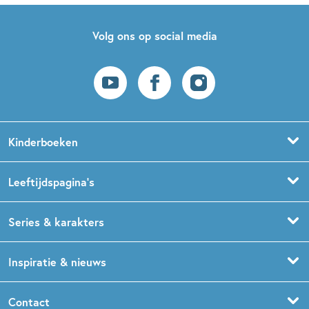
Volg ons op social media
Kinderboeken
Voorleesboeken
Leeftijdspagina’s
Prentenboeken
Boekentips 0 - 1,5 jaar
Series & karakters
Peuterboeken
Boekentips 1,5 - 3 jaar
De Gorgels
Inspiratie & nieuws
Babyboeken
Boekentips 3 - 5 jaar
Dog Man
Kinderboekenweek
Contact
Sprookjesboeken
Boekentips 5 - 7 jaar