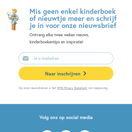
Mis geen enkel kinderboek
of nieuwtje meer en schrijf
je in voor onze nieuwsbrief
Ontvang elke twee weken nieuws,
kinderboekentips en inspiratie!
E-
mailadres
Naar inschrijven
Op onze nieuwsbrieven is het
WPG Privacy Statement
van toepassing.
Volg ons op social media