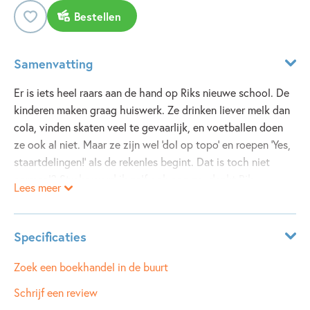
Bestellen
Samenvatting
Er is iets heel raars aan de hand op Riks nieuwe school. De
kinderen maken graag huiswerk. Ze drinken liever melk dan
cola, vinden skaten veel te gevaarlijk, en voetballen doen
ze ook al niet. Maar ze zijn wel 'dol op topo' en roepen 'Yes,
staartdelingen!' als de rekenles begint. Dat is toch niet
normaal? Straks word ik zelf ook nog zo, denkt Rik
Lees meer
benauwd.
Dus gaat hij op onderzoek uit. Als hij ontdekt wat er met
de kinderen gebeurd is, wordt hij bang, dóódsbang...
Specificaties
Leeftijdsindicatie:
10 - 12 jaar
Zoek een boekhandel in de buurt
ISBN:
9789021671055
Schrijf een review
NUR:
282