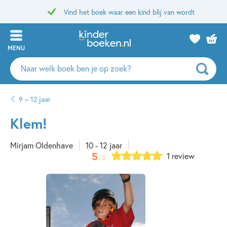
Vind het boek waar een kind blij van wordt
MENU
Zoeken
naar
boeken,
9 – 12 jaar
auteurs
en
Klem!
uitgevers
Mirjam Oldenhave
10 - 12 jaar
5
1 review
/5