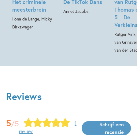
Het criminele
De TikTok Dans
van Rutg
meesterbrein
Thomas 
Annet Jacobs
5 – De
Ilona de Lange, Micky
Verkleins
Dirkzwager
Rutger Vink
van Grinsve
van der Sta
Reviews
5
/5
1
Schrijf een
review
recensie