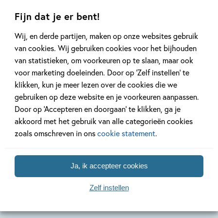
Fijn dat je er bent!
Wij, en derde partijen, maken op onze websites gebruik
van cookies. Wij gebruiken cookies voor het bijhouden
van statistieken, om voorkeuren op te slaan, maar ook
voor marketing doeleinden. Door op ‘Zelf instellen’ te
Hardcover
Hardcover
Hardcover
99
20
,
,
20
,
99
20
99
klikken, kun je meer lezen over de cookies die we
gebruiken op deze website en je voorkeuren aanpassen.
Door op ‘Accepteren en doorgaan’ te klikken, ga je
Mees Kees – De
Boutje 2 – Boutje en
Mees Kee
akkoord met het gebruik van alle categorieën cookies
tweede grote
het
grote Me
zoals omschreven in ons
cookie statement
.
Mees Kees
onderwaterpretpark
Mirjam Olde
Mirjam Oldenhave, Rick
Mirjam Oldenhave, Rick de
de Haas
de Haas
Haas
Ja, ik accepteer cookies
Zelf instellen
Zie alle boeken