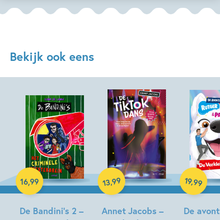
Bekijk ook eens
Hardcover
Hardcover
99
19
,
,
16
,
99
99
13
Hardcover
De Bandini’s 2 –
Annet Jacobs –
De avont