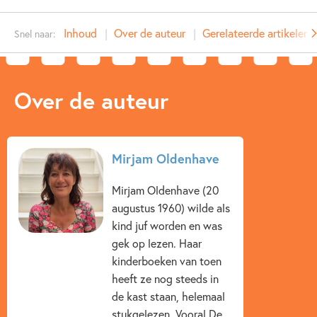
Type:
E-book
Inhoud
Over de auteur
Gerelateerde artikelen
Snel naar:
Auteur(s):
Mirjam Oldenhave
Prijs:
4
,
99
Aantal pagina's:
128
Over de auteur
Uitgever:
Ploegsma
Verschijningsdatum:
23-08-2012
Kenmerken van e-book
Mirjam Oldenhave
12+ jaar
9 – 12 jaar
Dagelijks leven
Mirjam Oldenhave (20
augustus 1960) wilde als
Detective & thrillers
Jongensboeken
kind juf worden en was
Op & rond school
Spanning
gek op lezen. Haar
kinderboeken van toen
Spanning & griezelen
Mirjam Oldenhave
heeft ze nog steeds in
de kast staan, helemaal
stukgelezen. Vooral De