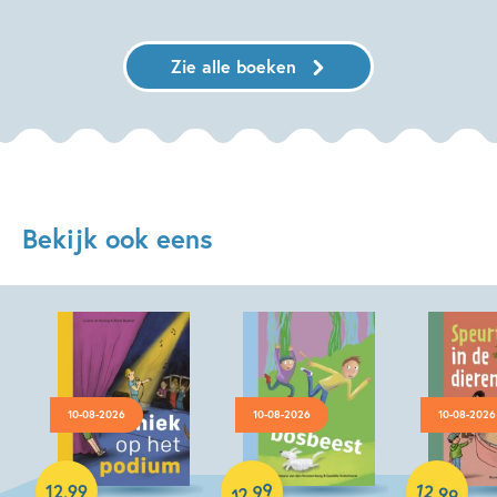
Zie alle boeken
Bekijk ook eens
10-08-2026
10-08-2026
10-08-2026
Hardcover
99
12
,
,
12
,
99
99
12
Hardcover