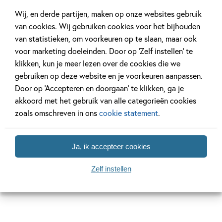
Wij, en derde partijen, maken op onze websites gebruik
Lees verder
van cookies. Wij gebruiken cookies voor het bijhouden
van statistieken, om voorkeuren op te slaan, maar ook
voor marketing doeleinden. Door op ‘Zelf instellen’ te
klikken, kun je meer lezen over de cookies die we
gebruiken op deze website en je voorkeuren aanpassen.
Door op ‘Accepteren en doorgaan’ te klikken, ga je
'Ook in dit vierde deel over mees Kees
akkoord met het gebruik van alle categorieën cookies
spat het plezier van de bladzijdes af. De
zoals omschreven in ons
cookie statement
.
tekst is helder, duidelijk, bij de tijd en
humoristisch.' NBD Biblion
Ja, ik accepteer cookies
Zelf instellen