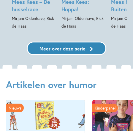
Mees Kees – De
Mees Kees:
Mees Ke
husselrace
Hoppa!
Buiten de
Mirjam Oldenhave, Rick
Mirjam Oldenhave, Rick
Mirjam Olde
de Haas
de Haas
de Haas
Meer over deze serie
Artikelen over humor
Nieuws
Kinderpanel