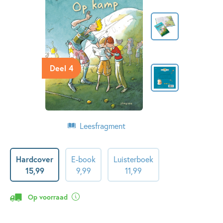
Deel 4
Leesfragment
Hardcover
E-book
Luisterboek
15
,
99
9
,
99
11
,
99
Op voorraad