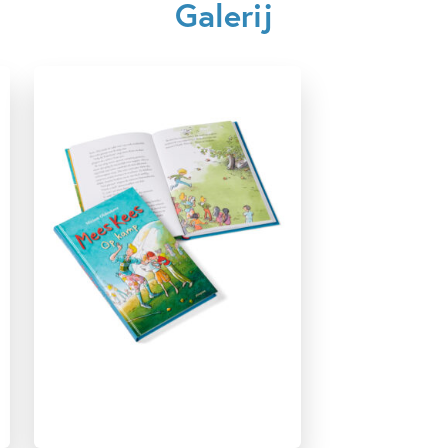
Galerij
7 – 9 jaar
9 – 12 jaar
Dagelijks leven
Humor
Op & rond school
Realistisch
Vriendschap
Mirjam Oldenhave
Rick de Haas