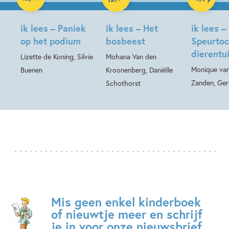
Hardcover
ik lees – Paniek
ik lees – Het
ik lees –
op het podium
bosbeest
Speurtoc
dierentu
Lizette de Koning, Silvie
Mohana Van den
Monique van
Buenen
Kroonenberg, Daniëlle
Zanden, Ger
Schothorst
Mis geen enkel kinderboek
of nieuwtje meer en schrijf
je in voor onze nieuwsbrief