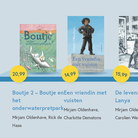
Hardcover
Paperback
Hardcover
99
15
,
,
20
,
99
99
14
Boutje 2 – Boutje en
Een vriendin met
De leven
het
vuisten
Lanya
onderwaterpretpark
Mirjam Oldenhave,
Mirjam Olde
Mirjam Oldenhave, Rick de
Charlotte Dematons
Carolien Wes
Haas