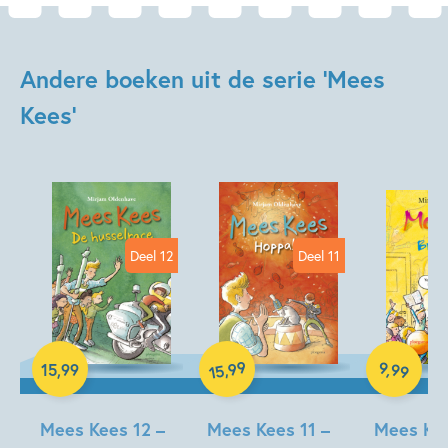
Andere boeken uit de serie 'Mees
Kees'
Deel 12
Deel 11
Hardcover
Hardcover
E-book
99
9
,
99
,
15
,
99
15
Mees Kees 12 –
Mees Kees 11 –
Mees Kee