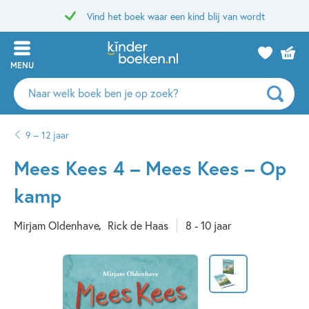
Vind het boek waar een kind blij van wordt
MENU
Zoeken
naar
boeken,
9 – 12 jaar
auteurs
en
Mees Kees 4 – Mees Kees – Op
uitgevers
kamp
Mirjam Oldenhave
Rick de Haas
8 - 10 jaar