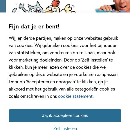
Fijn dat je er bent!
Wij, en derde partijen, maken op onze websites gebruik
van cookies. Wij gebruiken cookies voor het bijhouden
AVI strips
De Gorgels leer
van statistieken, om voorkeuren op te slaan, maar ook
spellen
18 delen
voor marketing doeleinden. Door op ‘Zelf instellen’ te
4 delen
klikken, kun je meer lezen over de cookies die we
gebruiken op deze website en je voorkeuren aanpassen.
Door op ‘Accepteren en doorgaan’ te klikken, ga je
Bekijk alle series
akkoord met het gebruik van alle categorieën cookies
zoals omschreven in ons
cookie statement
.
Artikelen over Rick de Haas
Ja, ik accepteer cookies
Zelf instellen