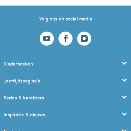
Volg ons op social media
Kinderboeken
Voorleesboeken
Leeftijdspagina’s
Prentenboeken
Boekentips 0 - 1,5 jaar
Series & karakters
Peuterboeken
Boekentips 1,5 - 3 jaar
De Gorgels
Inspiratie & nieuws
Babyboeken
Boekentips 3 - 5 jaar
Dog Man
Kinderboekenweek