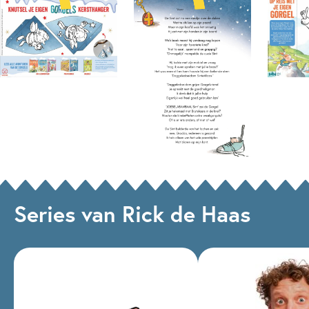
best tuinman had willen zijn, of timmerman… Creatief bezig
zijn, en met je handen werken dus. Maar wij zijn blij dat zijn
keus op het illustreren is gevallen!
Series van Rick de Haas