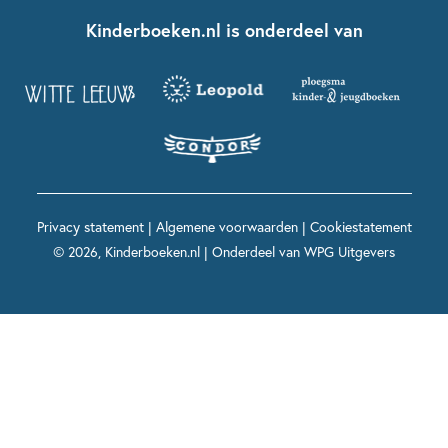
Fien en Teun
Nationale Voorleesdagen
Contact
Kinderboeken.nl is onderdeel van
Kinderboeken diversiteit
Boekentips 9 - 12 jaar
Kikker
Griffels en Penselen
Advies op maat
Grappige kinderboeken
Boekentips 12+ jaar
Spekkie en Sproet
Woutertje Pieterse Prijs
Nieuwsbrief
Spannende kinderboeken
Boekentips 15+ jaar
Mees Kees
Kinderboeken top 10
Alle boeken per onderwerp
Voor volwassenen
De regels van Floor
Prentenboeken top 10
Privacy statement
|
Algemene voorwaarden
|
Cookiestatement
Maxi & Helium
© 2026, Kinderboeken.nl | Onderdeel van
WPG Uitgevers
Voor het onderwijs
Alle kinderboekenpersonages