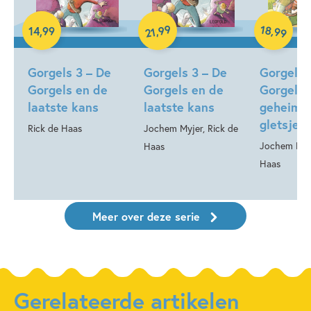
Luisterboek
99
18
,
,
14
,
99
99
21
Hardcover
Hardcover
Gorgels 3 – De
Gorgels 3 – De
Gorgels 
Gorgels en de
Gorgels en de
Gorgels 
laatste kans
laatste kans
geheim v
gletsjer
Rick de Haas
Jochem Myjer, Rick de
Jochem Myje
Haas
Haas
Meer over deze serie
Gerelateerde artikelen