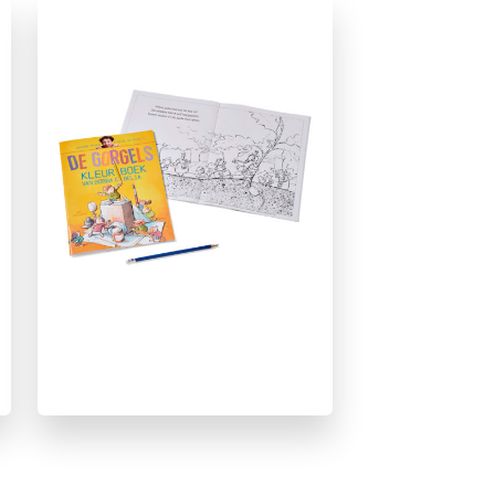
Hobby & knutselen
Kunst & cultuur
Non-fictie
Prentenboeken
Sprookjes, mythen & legendes
Jochem Myjer
Rick de Haas