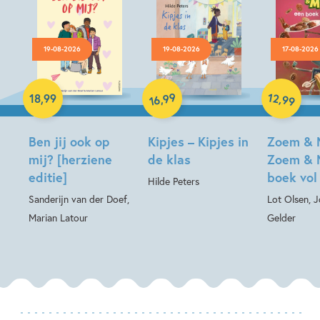
19-08-2026
19-08-2026
17-08-2026
Hardcover
Hardcover
Hardcover
99
12
,
,
18
,
99
99
16
Ben jij ook op
Kipjes – Kipjes in
Zoem & 
mij? [herziene
de klas
Zoem & 
editie]
boek vol
Hilde Peters
Sanderijn van der Doef,
Lot Olsen, 
Marian Latour
Gelder