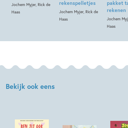
rekenspelletjes
pakket t
Jochem Myjer, Rick de
rekenen
Jochem Myjer, Rick de
Haas
Jochem Myje
Haas
Haas
Bekijk ook eens