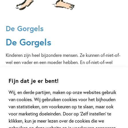
De Gorgels
De Gorgels
Kinderen zijn heel bijzondere mensen. Ze kunnen of-niet-of-
wel een vader en een moeder hebben. En of-niet-of-wel
zusjes of broertjes. Maar ze hebben allemaal een Gorgel!
Gorgels zijn klein en zo razendsnel dat je superogen nodig
Fijn dat je er bent!
hebt om ze te zien. Die heeft niet iedereen... Cabaretier
Jochem Myjer is de bedenker en schrijver van de grappige
Wij, en derde partijen, maken op onze websites gebruik
en spannende boeken over De Gorgels. Om voor te lezen of
van cookies. Wij gebruiken cookies voor het bijhouden
zelf te lezen. Ontdek
alle boeken over De Gorgels
. In
van statistieken, om voorkeuren op te slaan, maar ook
november 2022 verscheen het nieuwe boek over De
voor marketing doeleinden. Door op ‘Zelf instellen’ te
Gorgels:
De Gorgels en de laatste kans
! In dit
klikken, kun je meer lezen over de cookies die we
superspannende slotdeel gaan Melle en Bobba naar het
gebruiken op deze website en je voorkeuren aanpassen.