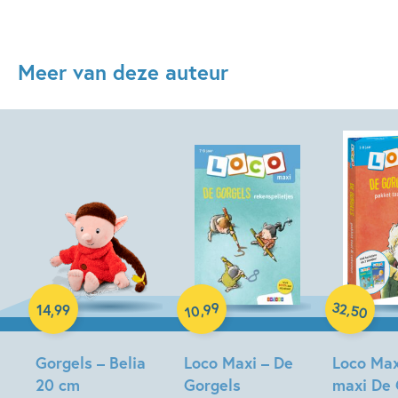
Meer van deze auteur
Knuffel
Paperback
32
99
,
,
14
,
99
50
10
Paperback
Gorgels – Belia
Loco Maxi – De
Loco Max
20 cm
Gorgels
maxi De 