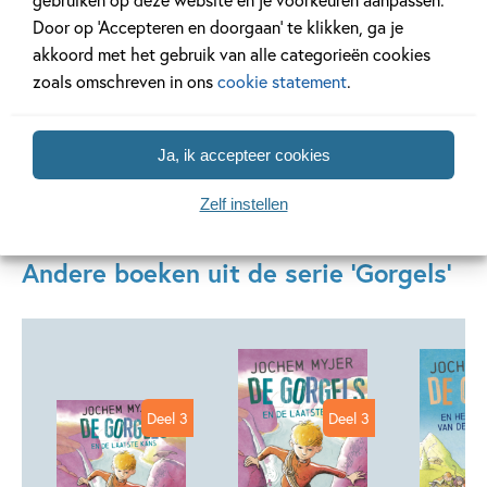
Hoge Noorden voor hun grootste avontuur tot nu toe.
Door op ‘Accepteren en doorgaan’ te klikken, ga je
Joebelabambam!
akkoord met het gebruik van alle categorieën cookies
zoals omschreven in ons
cookie statement
.
Lees verder
Ja, ik accepteer cookies
Zelf instellen
Andere boeken uit de serie 'Gorgels'
Deel 3
Deel 3