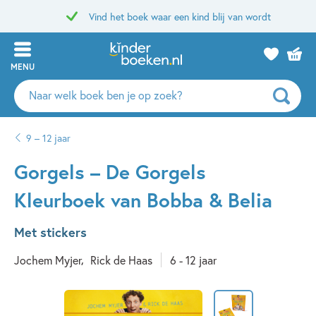
Vind het boek waar een kind blij van wordt
MENU
Zoeken
naar
boeken,
9 – 12 jaar
auteurs
en
Gorgels – De Gorgels
uitgevers
Kleurboek van Bobba & Belia
Met stickers
Jochem Myjer
Rick de Haas
6 - 12 jaar