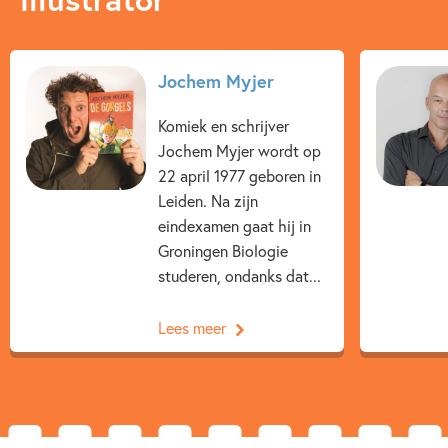
Kenmerken van knuffel
Jochem Myjer
12+ jaar
3 – 5 jaar
5 – 7 jaar
7 – 9 jaar
9 – 12 jaar
Dieren & natuur
Komiek en schrijver
Jochem Myjer wordt op
Knisper- & knuffelboeken
Spelen & leren
22 april 1977 geboren in
Jochem Myjer
Rick de Haas
Leiden. Na zijn
eindexamen gaat hij in
Groningen Biologie
studeren, ondanks dat...
Lees meer