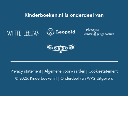
Kinderboeken klassiekers
Boekentips 7 - 9 jaar
Fien en Teun
Nationale Voorleesdagen
Contact
Kinderboeken.nl is onderdeel van
Kinderboeken diversiteit
Boekentips 9 - 12 jaar
Kikker
Griffels en Penselen
Advies op maat
Grappige kinderboeken
Boekentips 12+ jaar
Spekkie en Sproet
Woutertje Pieterse Prijs
Nieuwsbrief
Spannende kinderboeken
Boekentips 15+ jaar
Mees Kees
Kinderboeken top 10
Alle boeken per onderwerp
Voor volwassenen
De regels van Floor
Prentenboeken top 10
Privacy statement
|
Algemene voorwaarden
|
Cookiestatement
Maxi & Helium
© 2026, Kinderboeken.nl | Onderdeel van
WPG Uitgevers
Voor het onderwijs
Alle kinderboekenpersonages