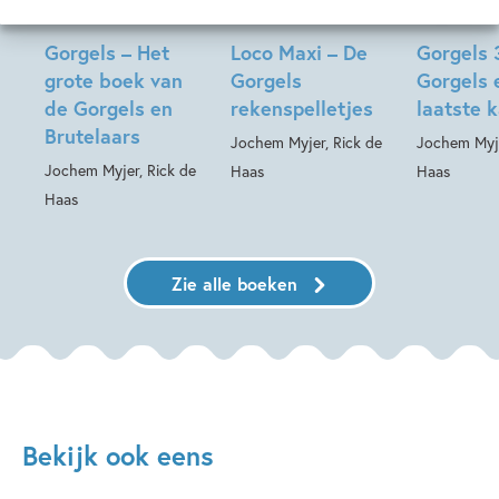
Gorgels – Het
Loco Maxi – De
Gorgels 
grote boek van
Gorgels
Gorgels 
de Gorgels en
rekenspelletjes
laatste 
Brutelaars
Jochem Myjer, Rick de
Jochem Myje
Jochem Myjer, Rick de
Haas
Haas
Haas
Zie alle boeken
Bekijk ook eens