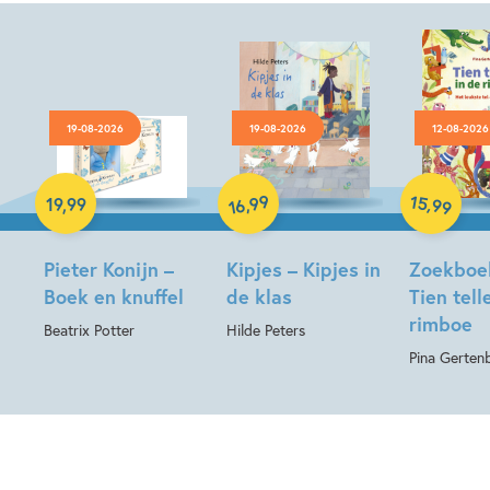
19-08-2026
19-08-2026
12-08-2026
Hardcover
Hardcover
Hardcover
99
15
,
,
19
,
99
99
16
Pieter Konijn –
Kipjes – Kipjes in
Zoekboe
Boek en knuffel
de klas
Tien tell
rimboe
Beatrix Potter
Hilde Peters
Pina Gerten