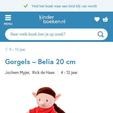
Vind het boek waar een kind blij van wordt
MENU
Zoeken
naar
boeken,
9 – 12 jaar
auteurs
en
Gorgels – Belia 20 cm
uitgevers
Jochem Myjer
Rick de Haas
4 - 12 jaar