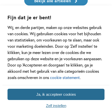
Bekijk alle artikelen
Fijn dat je er bent!
Wij, en derde partijen, maken op onze websites gebruik
van cookies. Wij gebruiken cookies voor het bijhouden
van statistieken, om voorkeuren op te slaan, maar ook
Meer van deze auteur
voor marketing doeleinden. Door op ‘Zelf instellen’ te
klikken, kun je meer lezen over de cookies die we
gebruiken op deze website en je voorkeuren aanpassen.
Door op ‘Accepteren en doorgaan’ te klikken, ga je
akkoord met het gebruik van alle categorieën cookies
zoals omschreven in ons
cookie statement
.
Ja, ik accepteer cookies
Paperback
Hardcover
Zelf instellen
99
21
,
,
17
,
99
99
Hardcover
10