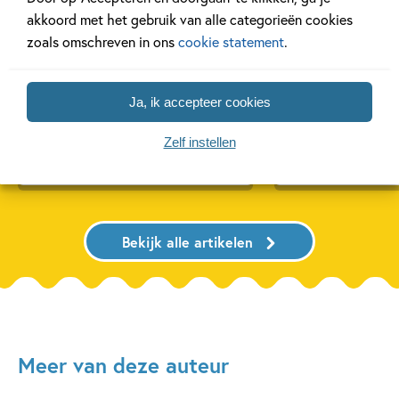
akkoord met het gebruik van alle categorieën cookies
zoals omschreven in ons
cookie statement
.
20 APRIL 2026
27 FEBRUARI 2026
Oplossing ‘De schaduwroof’
Ons Kinderpane
puzzel!
regent ganzen’
Ja, ik accepteer cookies
Zelf instellen
Lees meer
Lees meer
Bekijk alle artikelen
Meer van deze auteur