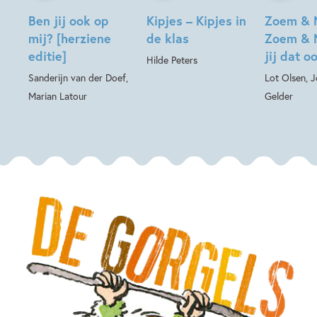
Ben jij ook op
Kipjes – Kipjes in
Zoem & 
mij? [herziene
de klas
Zoem & 
editie]
jij dat o
Hilde Peters
Sanderijn van der Doef,
Lot Olsen, 
Marian Latour
Gelder