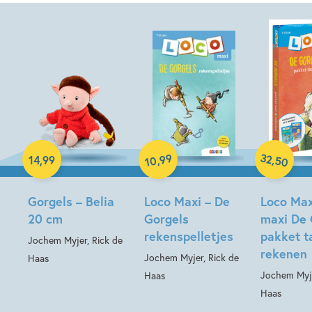
Knuffel
Paperback
32
99
,
,
14
,
99
50
10
Paperback
Gorgels – Belia
Loco Maxi – De
Loco Max
20 cm
Gorgels
maxi De 
rekenspelletjes
pakket t
Jochem Myjer, Rick de
rekenen
Jochem Myjer, Rick de
Haas
Jochem Myje
Haas
Haas