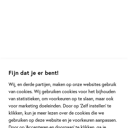
Fijn dat je er bent!
Wij, en derde partijen, maken op onze websites gebruik
Gerelateerde artikelen
van cookies. Wij gebruiken cookies voor het bijhouden
van statistieken, om voorkeuren op te slaan, maar ook
voor marketing doeleinden. Door op ‘Zelf instellen’ te
Achtergrond
Kinderpanel
klikken, kun je meer lezen over de cookies die we
gebruiken op deze website en je voorkeuren aanpassen.
Door op ‘Accepteren en doorgaan’ te klikken, ga je