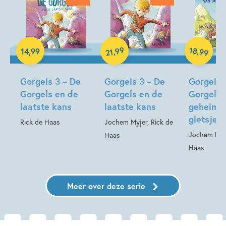
Opa & oma
Prentenboeken
Voorleesboeken
Vriendschap
Jochem Myjer
Rick de Haas
Luisterboek
99
18
,
,
14
,
99
99
21
Hardcover
Hardcover
Gorgels 3 – De
Gorgels 3 – De
Gorgels 
Gorgels en de
Gorgels en de
Gorgels 
laatste kans
laatste kans
geheim v
gletsjer
Rick de Haas
Jochem Myjer, Rick de
Jochem Myje
Haas
Haas
Meer over deze serie