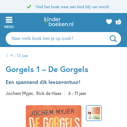
Vind het boek waar een kind blij van wordt
MENU
Zoeken
naar
boeken,
9 – 12 jaar
auteurs
en
Gorgels 1 – De Gorgels
uitgevers
Een spannend dik leesavontuur!
Jochem Myjer
Rick de Haas
6 - 11 jaar