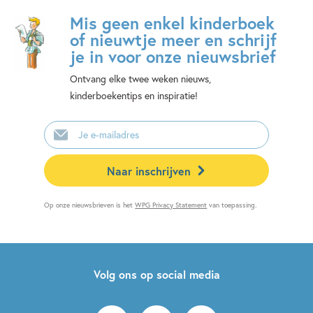
Mis geen enkel kinderboek
of nieuwtje meer en schrijf
je in voor onze nieuwsbrief
Ontvang elke twee weken nieuws,
kinderboekentips en inspiratie!
E-
mailadres
Naar inschrijven
Op onze nieuwsbrieven is het
WPG Privacy Statement
van toepassing.
Volg ons op social media