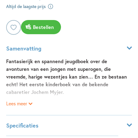
Altijd de laagste prijs
Bestellen
Samenvatting
Fantasierijk en spannend jeugdboek over de
avonturen van een jongen met superogen, die
vreemde, harige wezentjes kan zien… En ze bestaan
echt! Het eerste kinderboek van de bekende
cabaretier Jochem Myjer.
Lees meer
Midden in de nacht wordt Melle wakker. Er zit een vreemd
wezentje op de rand van zijn bed. Het lijkt wel een bolletje
wol, met armpjes en beentjes en twee harige, puntige oren.
Specificaties
Maar als Melle het licht aandoet, is het wezentje
verdwenen. Als hij er op school over vertelt, lacht iedereen