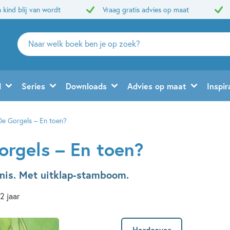
 kind blij van wordt
Vraag gratis advies op maat
Zoeken
naar
boeken,
auteurs
d
Series
Downloads
Advies op maat
Inspir
en
uitgevers
De Gorgels – En toen?
orgels – En toen?
nis. Met uitklap-stamboom.
12 jaar
Hardcover