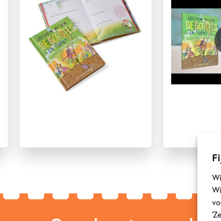
Fi
Wi
Wi
vo
‘Z