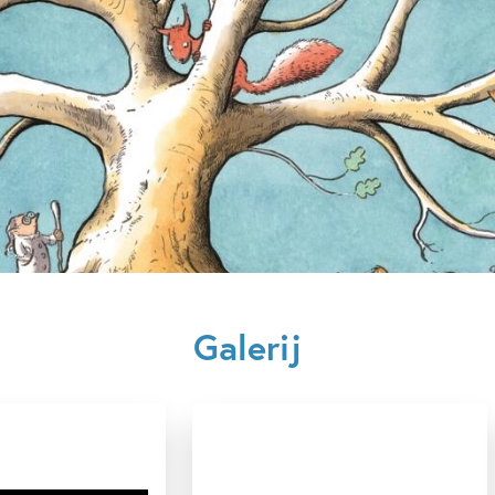
Kenmerken van dit boek
(Auto)biografie & dagboeken
Actie & avontuur
Cadeau
Jochem Myjer
Rick de Ha
Galerij