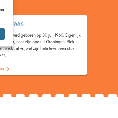
van
 de Haas
 Haas werd geboren op 30 juli 1960. Eigenlijk
j Hindrik, naar zijn opa uit Groningen. Rick
n werkt al vrijwel zijn hele leven een stuk
er,...
eer