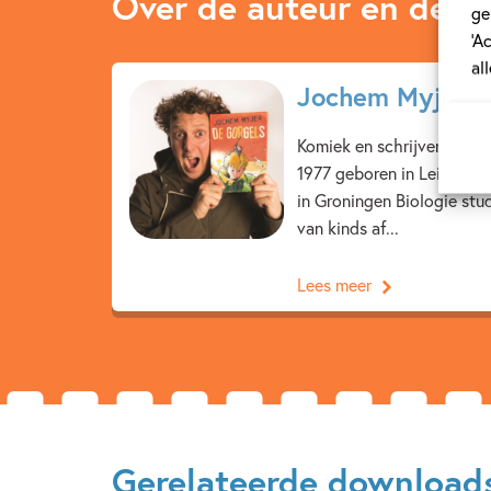
Over de auteur en de ill
ge
‘A
al
Jochem Myjer
Komiek en schrijver Joche
1977 geboren in Leiden. N
in Groningen Biologie stud
van kinds af...
Lees meer
Gerelateerde download