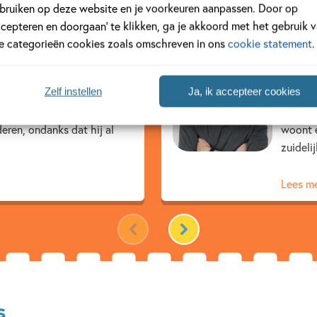
ustrator
bruiken op deze website en je voorkeuren aanpassen. Door op
ccepteren en doorgaan’ te klikken, ga je akkoord met het gebruik 
le categorieën cookies zoals omschreven in ons
cookie statement
.
Rick
Zelf instellen
Ja, ik accepteer cookies
m Myjer wordt op 22 april
Rick de
a zijn eindexamen gaat hij
heet hi
eren, ondanks dat hij al
woont e
zuidelijk
Lees m
s