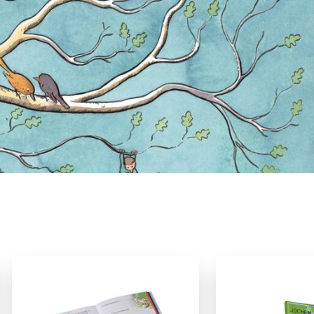
12+ jaar
7 – 9 jaar
9 – 12 jaar
boeken
Familie & gezin
Geschiedenis
as